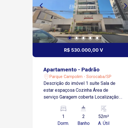
R$ 530.000,00 V
Apartamento - Padrão
Parque Campolim - Sorocaba/SP
Descrição do imóvel 1 suíte Sala de
estar espaçosa Cozinha Área de
serviço Garagem coberta Localização:
Próximo ao Esplanada Shopping,
Tauste, Mercadão Campolim e
1
2
52m²
McDonald?s Acesso fácil a principais
Dorm.
Banho
A. Útil
avenidas e transporte público