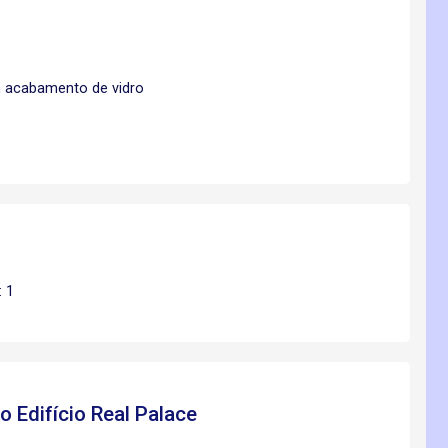
m acabamento de vidro
: 1
to
Edifício Real Palace