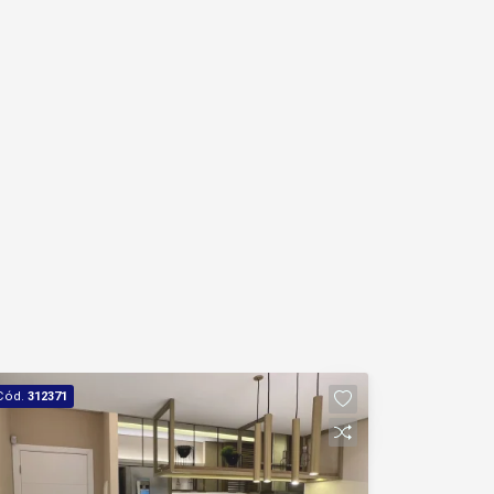
Cód.
312371