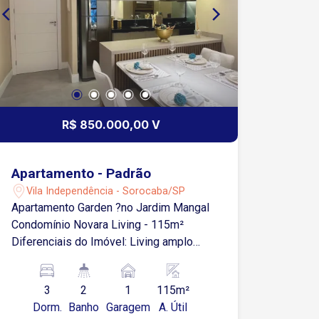
R$ 850.000,00 V
Apartamento - Padrão
Vila Independência - Sorocaba/SP
Apartamento Garden ?no Jardim Mangal
Condomínio Novara Living - 115m²
Diferenciais do Imóvel: Living amplo
integrando sala de estar e jantar
Cozinha funcional com excelente
3
2
1
115m²
aproveitamento de espaço Lavanderia
Dorm.
Banho
Garagem
A. Útil
independente Banheiro social elegante