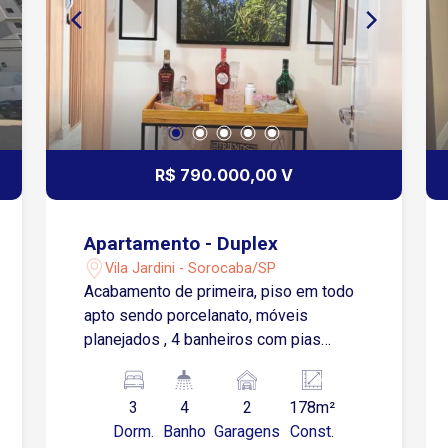
R$ 790.000,00 V
Apartamento - Duplex
Vila Jardini - Sorocaba/SP
Acabamento de primeira, piso em todo
apto sendo porcelanato, móveis
planejados , 4 banheiros com pias
esculpidas. (2 pav inferior e 2 superior)
3 dormitórios sendo 2 suítes Piso
3
4
2
178m²
superior 1 suíte e 1 dormitório e
Dorm.
Banho
Garagens
Const.
banheiro social Piso inferior Hall de