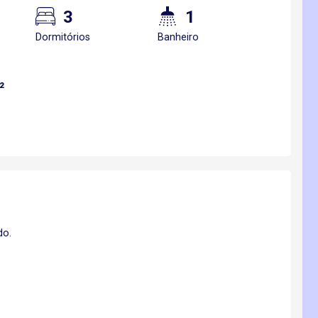
3
1
Dormitórios
Banheiro
²
do.