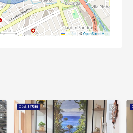
Leaflet
|
©
OpenStreetMap
Cód.
347381