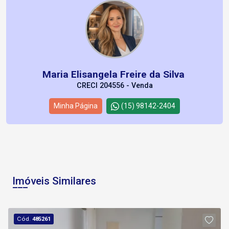
Maria Elisangela Freire da Silva
CRECI 204556 - Venda
Minha Página
(15) 98142-2404
Imóveis Similares
Cód.
485261