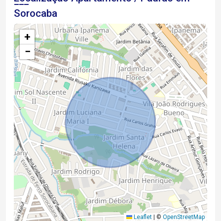
Sorocaba
+
−
Leaflet
|
©
OpenStreetMap