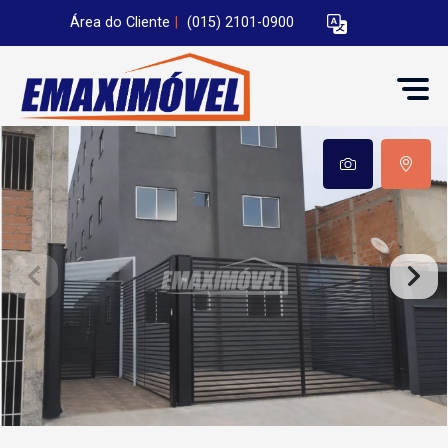
Área do Cliente
|
(015) 2101-0900