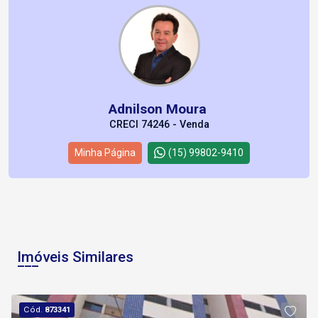
Adnilson Moura
CRECI 74246 - Venda
Minha Página
(15) 99802-9410
Imóveis Similares
Cód.
873341