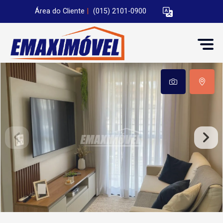
Área do Cliente
|
(015) 2101-0900