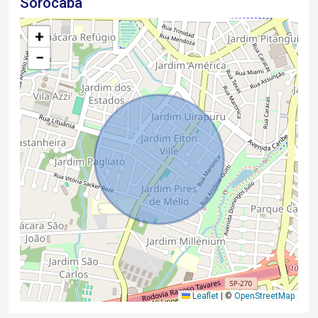
Sorocaba
+
−
Leaflet
|
©
OpenStreetMap