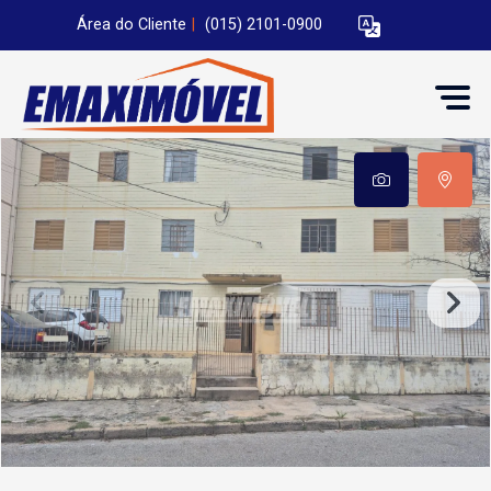
Área do Cliente
|
(015) 2101-0900