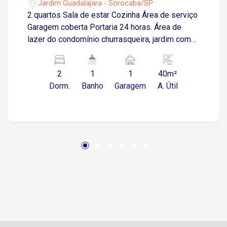
Jardim Guadalajara - Sorocaba/SP
2 quartos Sala de estar Cozinha Área de serviço
Garagem coberta Portaria 24 horas. Área de
lazer do condomínio churrasqueira, jardim com
bancos e playground para as crianças.
Localização: Próximo à avenida Armando
2
1
1
40m²
Pannunzio, oferece acesso fácil às principais
Dorm.
Banho
Garagem
A. Útil
opções de comércio e serviços, como
hipermercados, farmácias e hospitais. Além
disso, a proximidade com as rodovias Raposo
Tavares e João Leme dos Santos garante uma
excelente mobilidade pela região.