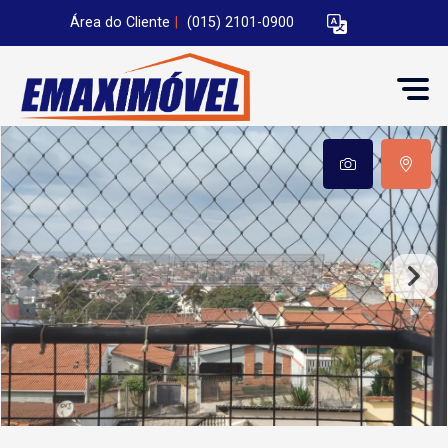
Área do Cliente
|
(015) 2101-0900