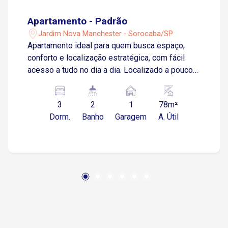
Apartamento - Padrão
Jardim Nova Manchester - Sorocaba/SP
Apartamento ideal para quem busca espaço,
conforto e localização estratégica, com fácil
acesso a tudo no dia a dia. Localizado a poucos
metros da Avenida Dr. Armando Pannunzio,
próximo à Faculdade Anhanguera, ao
3
2
1
78m²
Supermercado Confiança, farmácias, academias
Dorm.
Banho
Garagem
A. Útil
e diversos comércios. Sobre o apartamento: 78
m² de área útil 3 quartos, sendo 1 suíte Sala de
estar Cozinha Banheiro social Área de
lavanderia Sacada Garagem: 1 vaga descoberta
Apartamento ideal para quem busca
comodidade, espaço e praticidade, em uma
região completa e bem localizada. Entre em
contato e agende sua visita!