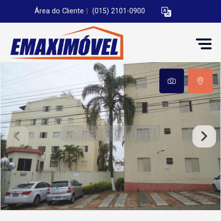
Área do Cliente
|
(015) 2101-0900