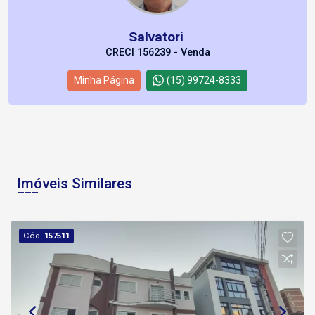
Salvatori
CRECI 156239 - Venda
Minha Página
(15) 99724-8333
Imóveis Similares
Cód.
157511