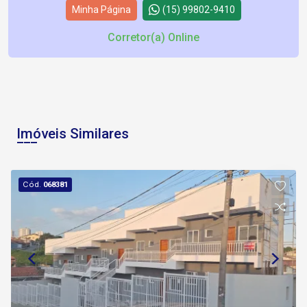
Minha Página
(15) 99802-9410
Corretor(a) Online
Imóveis Similares
Cód.
068381