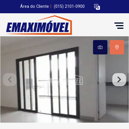
Área do Cliente
|
(015) 2101-0900