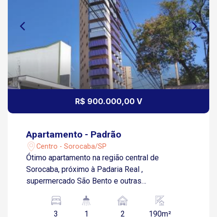
R$ 900.000,00 V
Apartamento - Padrão
Centro - Sorocaba/SP
Ótimo apartamento na região central de
Sorocaba, próximo à Padaria Real ,
supermercado São Bento e outras
conveniências. 3 suítes com armários Sala de
estar Sala de jantar Cozinha Dispensa Área de
3
1
2
190m²
serviço 2 vagas de garagem cobertas