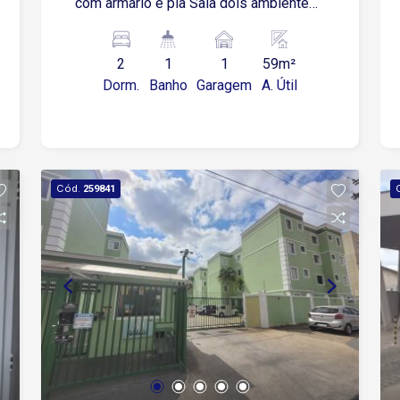
com armário e pia Sala dois ambientes
Cozinha com piso frio Área de serviço
2
1
1
59m²
Dorm.
Banho
Garagem
A. Útil
Cód.
259841