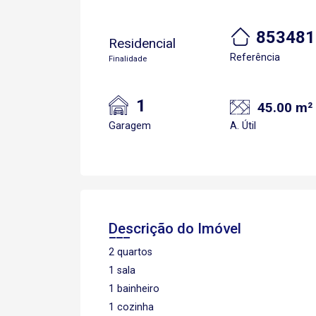
853481
Residencial
Referência
Finalidade
1
45.00 m²
Garagem
A. Útil
Descrição do Imóvel
2 quartos
1 sala
1 bainheiro
1 cozinha