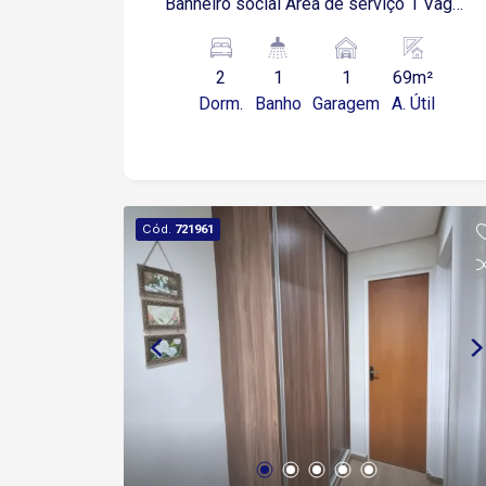
Banheiro social Área de serviço 1 Vaga
de garagem descoberta Excelente
localização em Sorocaba! Fácil acesso
2
1
1
69m²
ao Parque das Águas, Jardim Botânico,
Dorm.
Banho
Garagem
A. Útil
Faculdade Facens, Prefeitura, Rodovia
Castelinho e ao Centro da Cidade.
Cód.
721961