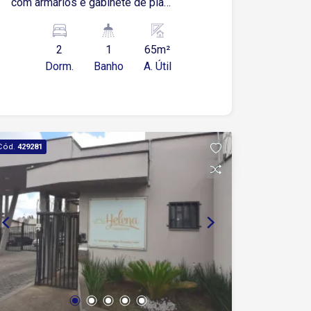
com armários e gabinete de pia
Banheiro social Área de serviço
Banheiro de empregada
2
1
65m²
Dorm.
Banho
A. Útil
Cód.
429281