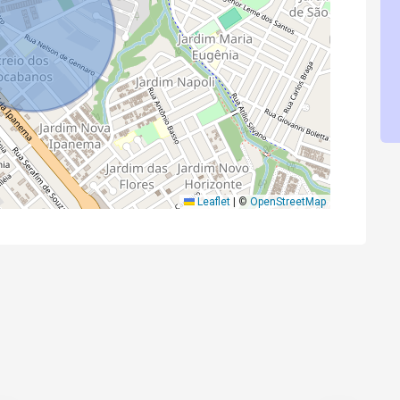
Leaflet
|
©
OpenStreetMap