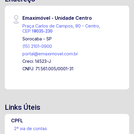
condomínio seguro e bem localizado,
proporcionando praticidade, conforto e
Emaximóvel - Unidade Centro
qualidade de vida para toda a família. Entrega
Praça Carlos de Campos, 80 - Centro,
prevista para Jan/26 Área Construída: 115.03m2
CEP:
18035-230
Dormitórios: 3 Suítes: 1 Banheiros: 1 Vagas de
Sorocaba - SP
Garagem: 2 cobertas
(15) 2101-0900
portal@emaximovel.com.br
Creci: 14523-J
CNPJ: 71.561.005/0001-31
Links Úteis
CPFL
2ª via de contas