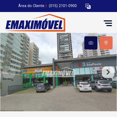
Área do Cliente
|
(015) 2101-0900