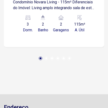
Condomínio Novara Living - 115m² Diferenciais
do Imóvel: Living amplo integrando sala de estar
e jantar Cozinha funcional com excelente
aproveitamento de espaço Lavanderia
3
2
2
115m²
independente Banheiro social elegante 3
Dorm.
Banho
Garagens
A. Útil
dormitórios, sendo 1 suíte Piso porcelanato 90?
x 90 cm em áreas sociais e varandas Piso
porcelanato amadeirado nos dormitórios
Aquecimento a gás 5 pontos para instalação de
ar-condicionado Garagem coberta para 2
veículos Lazer Completo e Infraestrutura
Exclusiva O Novara Living oferece uma
experiência de moradia diferenciada, com uma
estrutura de lazer de alto nível: Piscina Espaço
Fitness Multiuso + Sala de Ginástica Mini
Campo de Futebol Society Espaço Gourmet e
Churrasqueira Salão de Festas Brinquedoteca e
Playground Sport Bar Coworking Delivery Room
Endereço
Lobby com conceito de hotel Tudo isso em um