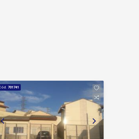
Cód.
701741