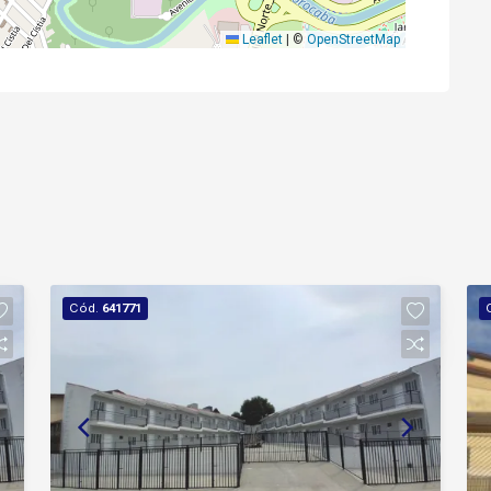
Leaflet
|
©
OpenStreetMap
Cód.
641771