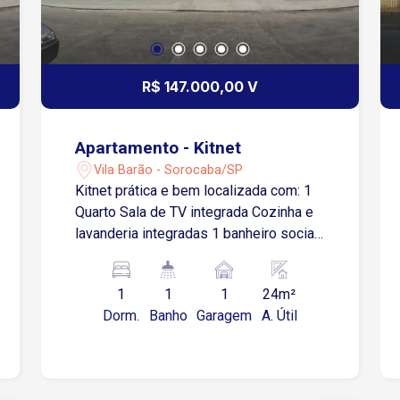
R$ 147.000,00 V
Apartamento - Kitnet
Vila Barão - Sorocaba/SP
Kitnet prática e bem localizada com: 1
Quarto Sala de TV integrada Cozinha e
lavanderia integradas 1 banheiro social
1 vaga de garagem descoberta
Localização estratégica: Fácil acesso à
1
1
1
24m²
Av. Dr. Afonso Vergueiro, Av. Gen.
Dorm.
Banho
Garagem
A. Útil
Osório e demais vias principais.
Próximo ao Sorocaba Shopping,
supermercados e diversos comércios
locais.