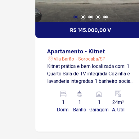
R$ 145.000,00 V
Apartamento - Kitnet
Vila Barão - Sorocaba/SP
Kitnet prática e bem localizada com: 1
Quarto Sala de TV integrada Cozinha e
lavanderia integradas 1 banheiro social
1 vaga de garagem descoberta
Localização estratégica: Fácil acesso à
1
1
1
24m²
Av. Dr. Afonso Vergueiro, Av. Gen.
Dorm.
Banho
Garagem
A. Útil
Osório e demais vias principais.
Próximo ao Sorocaba Shopping,
supermercados e diversos comércios
locais.