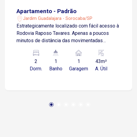
Apartamento - Padrão
Jardim Guadalajara - Sorocaba/SP
Estrategicamente localizado com fácil acesso à
Rodovia Raposo Tavares. Apenas a poucos
minutos de distância das movimentadas
Avenida Washington Luiz e Armando Pannunzio,
este imóvel oferece uma localização
2
1
1
43m²
privilegiada para quem busca conveniência e
Dorm.
Banho
Garagem
A. Útil
mobilidade. O apartamento conta com sala de
estar ampla e arejada, cozinha equipada com
práticos armários, dois dormitórios
aconchegantes, banheiro completo com box
blindex e uma vaga de garagem descoberta.
Entre em contato conosco para agendar uma
visita e conhecer!