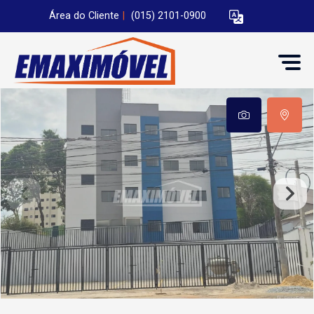
Área do Cliente
|
(015) 2101-0900