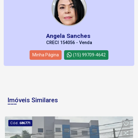
Angela Sanches
CRECI 154056 - Venda
Minha Página
(15) 99709-4642
Imóveis Similares
Cód.
686771