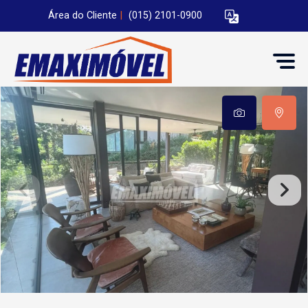
Área do Cliente
|
(015) 2101-0900