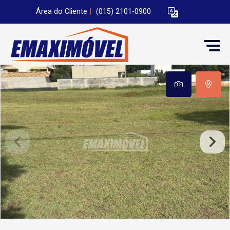
Área do Cliente
|
(015) 2101-0900