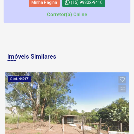
Minha Página
(15) 99802-9410
Corretor(a) Online
Imóveis Similares
Cód.
449171