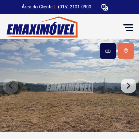
Área do Cliente
|
(015) 2101-0900