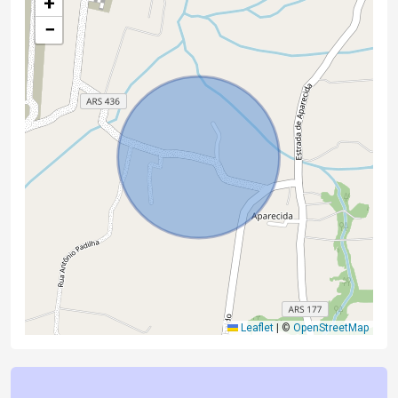
+
−
Leaflet
|
©
OpenStreetMap