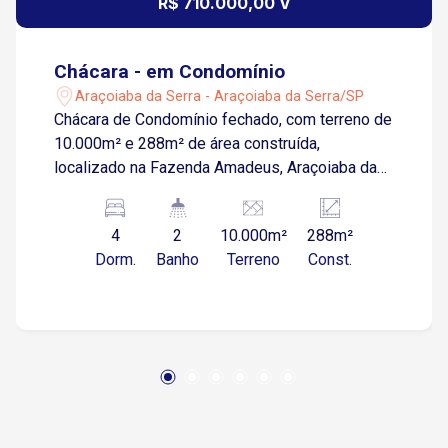
R$ 710.000,00 V
Chácara - em Condomínio
Araçoiaba da Serra - Araçoiaba da Serra/SP
Chácara de Condomínio fechado, com terreno de
10.000m² e 288m² de área construída,
localizado na Fazenda Amadeus, Araçoiaba da
Serra/SP Casa com 3 suítes + 1 quarto São 4
WCS no total Espaço gourmet com
4
2
10.000m²
288m²
churrasqueira Piscina 4x8 com lux em led
Dorm.
Banho
Terreno
Const.
Depósito WC externo Canil e viveiro Caixa
d`água 6.000 litros Pomar e arvores frutíferas
Internet Fácil acesso para a rua Asfaltada
Guarita com guarda 24 hs