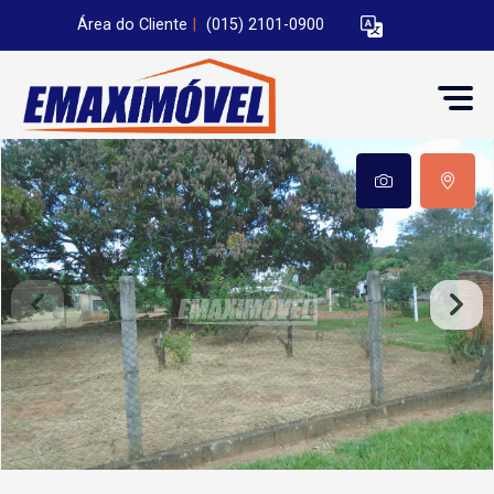
Área do Cliente
|
(015) 2101-0900