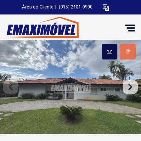
Área do Cliente
|
(015) 2101-0900