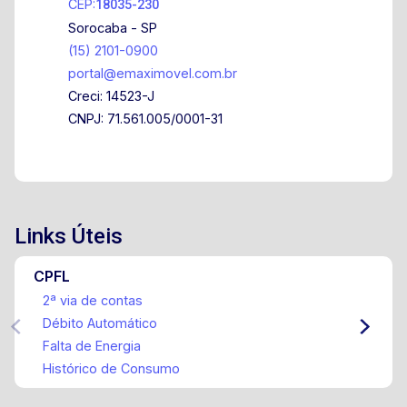
CEP:
18035-230
Sorocaba - SP
(15) 2101-0900
portal@emaximovel.com.br
Creci: 14523-J
CNPJ: 71.561.005/0001-31
Links Úteis
CPFL
2ª via de contas
Débito Automático
Falta de Energia
Histórico de Consumo