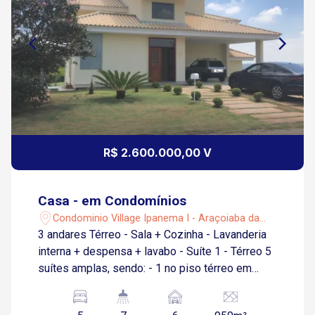
R$ 2.600.000,00 V
Casa - em Condomínios
Condominio Village Ipanema I - Araçoiaba da
Serra/SP
3 andares Térreo - Sala + Cozinha - Lavanderia
interna + despensa + lavabo - Suíte 1 - Térreo 5
suítes amplas, sendo: - 1 no piso térreo em
frente à piscina - 3 com sacada no segundo
andar - 1 no terceiro andar Quartos com tela de