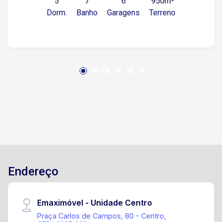
5
7
6
950m²
segurança - Cozinha interna (móveis planejados)
Dorm.
Banho
Garagens
Terreno
e sala conjugadas - Cozinha externa (móveis
planejados) - Despensa - Churrasqueira -
Piscina - Toldos recém instalados em toda a
área externa - Escritório (sem banheiro) -
Banheiro social - Banheiro na área de lazer (7
banheiros no total, considerando 2 sociais + 5
suítes) - Casa toda em porcelanato - Fechadura
eletrônica - Filtro central - Sistema de
reaproveitamento de água - 6 vagas, sendo 2
cobertas (instalação de toldo na área coberta,
para cantinho das ferramentas) - Entrada pelas
duas laterais - Sistema completo de ar
condicionado (nunca utilizado) - Cômodo para
Endereço
armazenar itens de piscina/outros - Muros altos
- Árvores frutíferas - Fossa séptica
biodigestora Condomínio conta com: - Portaria e
Emaximóvel - Unidade Centro
Segurança 24h - Área de Lazer completa -
Praça Carlos de Campos, 80 - Centro,
Academia - Mini mercado - 2 lagos