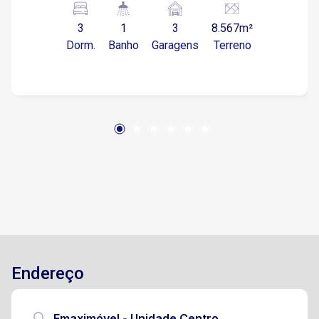
lenha Piscina Campo de futebol Lago 3 Vagas
3
1
3
8.567m²
de garagem coberta e ampla área de para
Dorm.
Banho
Garagens
Terreno
estacionamento
Endereço
Emaximóvel - Unidade Centro