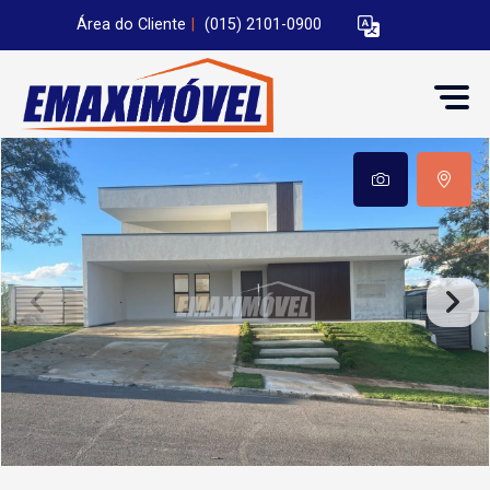
Área do Cliente
|
(015) 2101-0900