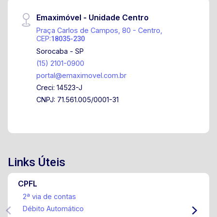
privilegiado 2500m de trilhas ecológicas dentro
Emaximóvel - Unidade Centro
do condomínio Quadras de Tênis, Society,
Praça Carlos de Campos, 80 - Centro,
poliesportiva e quadra de areia Playground
CEP:
18035-230
portaria 24hs ( sendo remodelada)
Sorocaba - SP
(15) 2101-0900
portal@emaximovel.com.br
Creci: 14523-J
CNPJ: 71.561.005/0001-31
Links Úteis
CPFL
2ª via de contas
Débito Automático