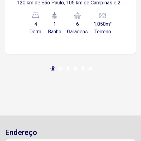
120 km de São Paulo, 105 km de Campinas e 23
km de Sorocaba Para residência ou veraneio
Casa térrea de 400m² com piscina, garagem
4
1
6
1.050m²
coberta para 3 carros, 04 amplos dormitórios, 02
Dorm.
Banho
Garagens
Terreno
com closet, armários, todos com ar
condicionado 01 com hidro hall de entrada,
lavabo sala de estar com lareira sala de jantar
escritório home/bar cozinha com ilha e mármore
preto São Gabriel, e modulados quintal piscina
aquecida com prainha espaço gourmet amplo,
maravilhoso, com: forno , fogão a lenha
churrasqueira e cozinha completa Fino
acabamento! detalhes: Pergolado com videiras
em desenvolvimento Sistema de Energia
Fotovoltaica de 6200W com micro inversores
de 1ª Linha (para um conta de aprox. 1000 reais
mensais) Condomínio: Área verde, lagos, trilhas,
Endereço
eventos internos, área de laser / esportes
Natureza exuberante com dois lagos, lugar