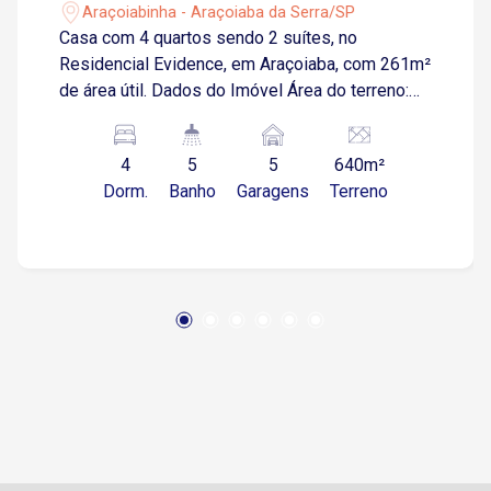
Araçoiabinha - Araçoiaba da Serra/SP
Casa com 4 quartos sendo 2 suítes, no
Residencial Evidence, em Araçoiaba, com 261m²
de área útil. Dados do Imóvel Área do terreno:
640 m² Área construída: 261 m² Ambientes
Internos 4 dormitórios, sendo 2 suítes 5
4
5
5
640m²
banheiros no total Sala de jantar Sala de TV
Dorm.
Banho
Garagens
Terreno
Cozinha funcional Lavanderia Área Externa
Piscina climatizada Espaço gourmet Quintal
amplo Diferenciais Móveis planejados Pisos
em porcelanato nos quartos, banheiros, salas,
cozinha, espaço gourmet e quintal Ar-
condicionado nos dormitórios e no espaço
gourmet Sistema de água quente nas torneiras
Garagem 3 vagas cobertas 4 vagas descobertas
Condomínio com Segurança e Lazer Completo
Segurança 24 horas 13 praças internas 2 lagos
para pesca esportiva 2 quadras de tênis Quadra
poliesportiva Campo de futebol gramado Pistas