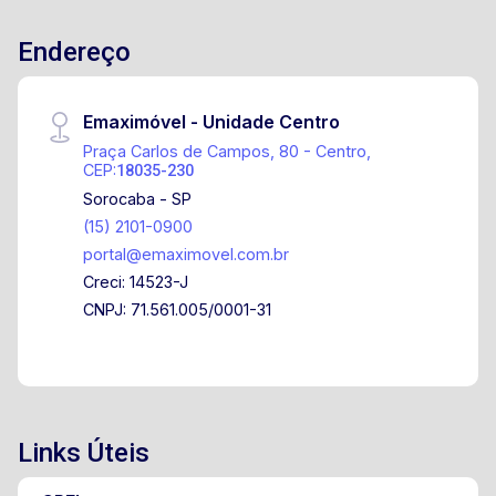
para ciclismo e caminhada Mata nativa
Endereço
preservada dentro do condomínio Paisagismo
planejado Condição Aceita financiamento
imobiliário
Emaximóvel - Unidade Centro
Praça Carlos de Campos, 80 - Centro,
CEP:
18035-230
Sorocaba - SP
(15) 2101-0900
portal@emaximovel.com.br
Creci: 14523-J
CNPJ: 71.561.005/0001-31
Links Úteis