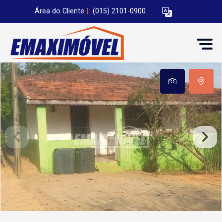
Área do Cliente
|
(015) 2101-0900