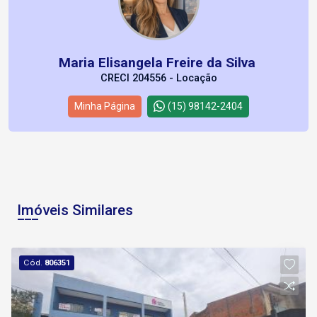
Maria Elisangela Freire da Silva
CRECI 204556 - Locação
Minha Página
(15) 98142-2404
Imóveis Similares
Cód.
806351