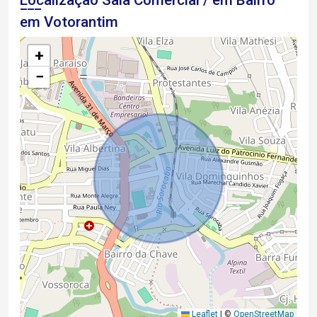
em Votorantim
+
−
Leaflet
|
©
OpenStreetMap