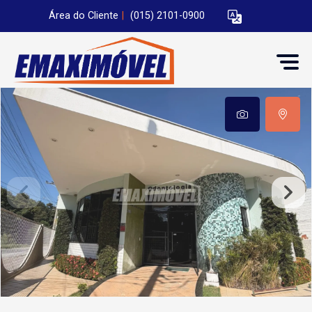
Área do Cliente
|
(015) 2101-0900