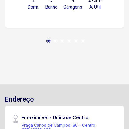
3
3
4
270m²
deslocamento estimados (de carro): Shopping
Dorm.
Banho
Garagens
A. Útil
Iguatemi Esplanada: aproximadamente 5 a 7
minutos Centro do bairro Campolim (Sorocaba):
cerca de 5 minutos Acesso à Rodovia Raposo
Tavares (SP-270) Supermercados, farmácias e
serviços essenciais: entre 2 e 8 minutos
(Minuto Pão de Açúcar, Tauste, mercados e
estabelecimentos locais). Instalações do
condomínio: Espaço gourmet Área verde de
jardim Parquinho com diferentes brinquedos
Salão de festas Mini Market Mini trilhas Quadra
poliesportiva Agende já sua visita!
Endereço
Emaximóvel - Unidade Centro
Praça Carlos de Campos, 80 - Centro,