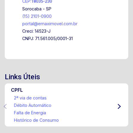
CEP:
18035-230
Sorocaba - SP
(15) 2101-0900
portal@emaximovel.com.br
Creci: 14523-J
CNPJ: 71.561.005/0001-31
Links Úteis
CPFL
2ª via de contas
Débito Automático
Falta de Energia
Histórico de Consumo