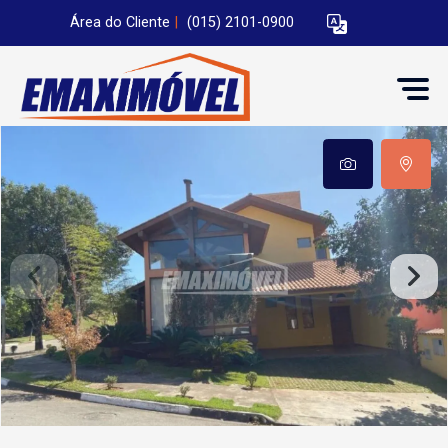
Área do Cliente
|
(015) 2101-0900