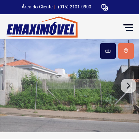
Área do Cliente
|
(015) 2101-0900