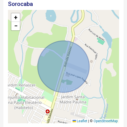
Sorocaba
+
−
Leaflet
|
©
OpenStreetMap