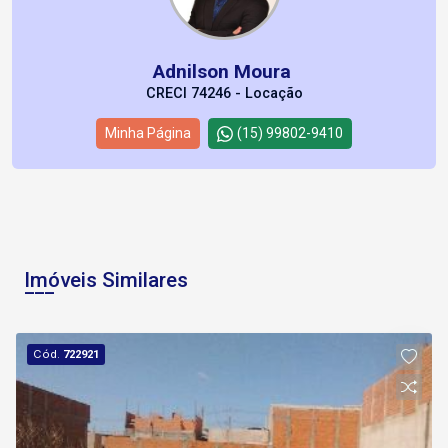
Adnilson Moura
CRECI 74246 - Locação
Minha Página
(15) 99802-9410
Imóveis Similares
Cód.
722921