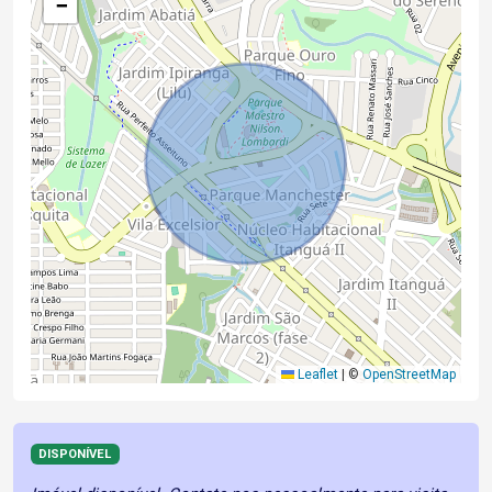
−
Leaflet
|
©
OpenStreetMap
DISPONÍVEL