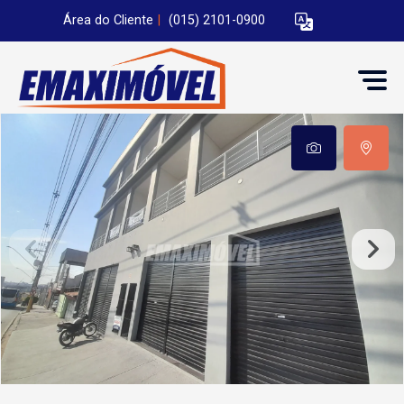
Área do Cliente
|
(015) 2101-0900