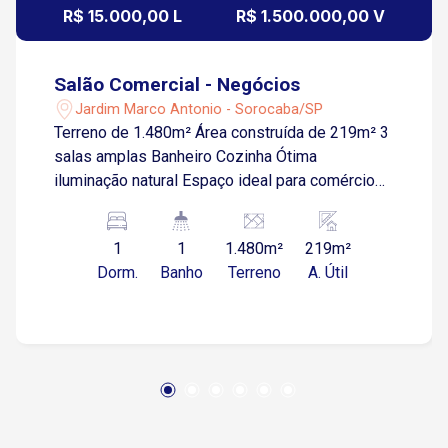
R$ 15.000,00 L
R$ 1.500.000,00 V
Salão Comercial - Negócios
Jardim Marco Antonio - Sorocaba/SP
Terreno de 1.480m² Área construída de 219m² 3
salas amplas Banheiro Cozinha Ótima
iluminação natural Espaço ideal para comércios,
escritórios ou armazenagem Localização:
Próximo à Avenida Dom Aguirre Fácil acesso à
1
1
1.480m²
219m²
Rodovia Presidente Castello Branco Região
Dorm.
Banho
Terreno
A. Útil
estratégica, com boa visibilidade Perto do
Jardim Botânico, em área de grande
movimentação Entre em contato e agende uma
visita!