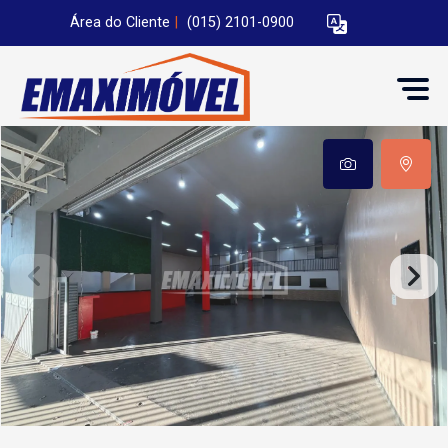
Área do Cliente
|
(015) 2101-0900