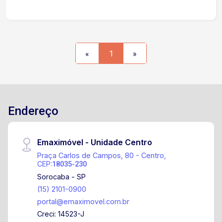
Principais Vias de Acesso: Avenida General
Carneiro - cerca de 5 a 10 min de carro,
conectando a região ao corredor central da
cidade. Avenida Armando Panunzio - principal via
de ligação com bairros como Wanel Ville e áreas
«
1
»
mais centrais, cerca de 10 min de carro. O imóvel
está situado em uma avenida de grande fluxo,
que serve como eixo principal do bairro, próximo
a comércio, serviços, pontos de ônibus e áreas
com moradia consolidada. Entre em contato e
Endereço
agende sua visita!
Emaximóvel - Unidade Centro
Praça Carlos de Campos, 80 - Centro,
CEP:
18035-230
Sorocaba - SP
(15) 2101-0900
portal@emaximovel.com.br
Creci: 14523-J