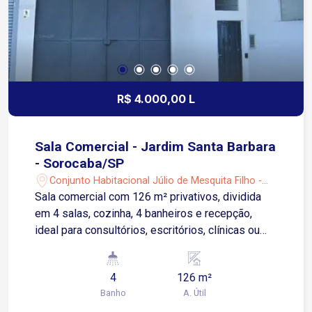
R$ 4.000,00 L
Sala Comercial - Jardim Santa Barbara
- Sorocaba/SP
Conjunto Habitacional Júlio de Mesquita Filho -
Sorocaba/SP
Sala comercial com 126 m² privativos, dividida
em 4 salas, cozinha, 4 banheiros e recepção,
ideal para consultórios, escritórios, clínicas ou
serviços em geral. A sala está em uma das
principais vias de circulação da Zona Oeste de
4
126 m²
Sorocaba, proporcionando visibilidade, fácil
Banho
A. Útil
acesso e circulação de clientes e colaboradores.