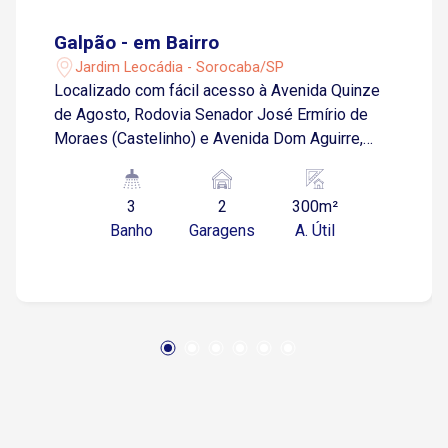
Galpão - em Bairro
Jardim Leocádia - Sorocaba/SP
Localizado com fácil acesso à Avenida Quinze
de Agosto, Rodovia Senador José Ermírio de
Moraes (Castelinho) e Avenida Dom Aguirre,
proporcionando logística para transporte e
distribuição. A região conta com forte atividade
3
2
300m²
comercial e industrial. Sobre o imóvel: Galpão
Banho
Garagens
A. Útil
com 300 m² de área Pé-direito de 6,5 metros
Mezanino com 2 salas e 1 banheiro 2 banheiros
na área térrea Área de luz Energia elétrica de 75
kVA, ideal para empresas que necessitam de
maior capacidade elétrica Diferenciais: Espaço
para armazenagem, produção ou distribuição
Fácil acesso às principais rodovias e vias da
cidade Ideal para indústrias leves, centros de
distribuição, depósitos, transportadoras,