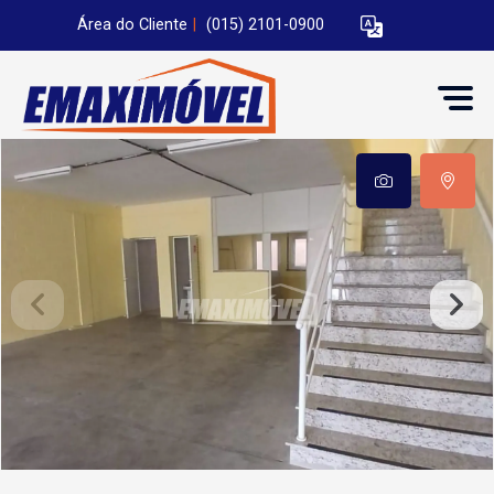
Área do Cliente
|
(015) 2101-0900