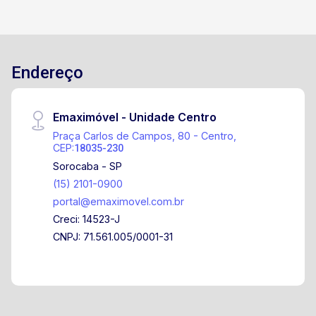
oficinas e diversos segmentos comerciais
Agende sua visita e conheça o espaço ideal
para o crescimento do seu negócio!
Endereço
Emaximóvel - Unidade Centro
Praça Carlos de Campos, 80 - Centro,
CEP:
18035-230
Sorocaba - SP
(15) 2101-0900
portal@emaximovel.com.br
Creci: 14523-J
CNPJ: 71.561.005/0001-31