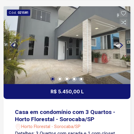
dia. Localização: Aproximadamente 2 minutos da
Avenida Ipanema. Cerca de 5 minutos do Parque
Cód.
021581
São Bento. Aproximadamente 8 minutos do
Shopping Cidade Sorocaba. Cerca de 10 minutos
da Avenida Itavuvu, onde há ampla variedade de
comércios, supermercados, bancos, farmácias e
restaurantes. Aproximadamente 20 minutos do
Centro de Sorocaba. A região conta com fácil
acesso ao transporte público, escolas,
supermercados, farmácias, padarias e diversos
serviços, oferecendo praticidade para toda a
família. Condomínio com lazer e comodidade:
Playground Academia Campo society Quadra
R$ 5.450,00 L
poliesportiva 2 salões de festas Mini mercado
interno Entre em contato e agende sua visita!
Casa em condomínio com 3 Quartos -
Horto Florestal - Sorocaba/SP
Horto Florestal - Sorocaba/SP
Detalhes: 3 Quartos com sacada e 1 com closet