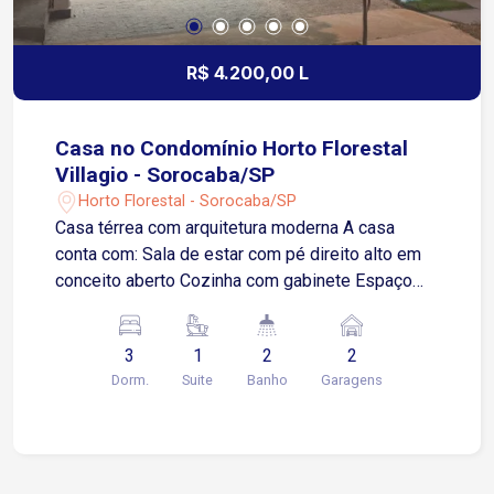
R$ 4.200,00 L
Casa no Condomínio Horto Florestal
Villagio - Sorocaba/SP
Horto Florestal - Sorocaba/SP
Casa térrea com arquitetura moderna A casa
conta com: Sala de estar com pé direito alto em
conceito aberto Cozinha com gabinete Espaço
gourmet com churrasqueira Quintal 3 quartos
sendo 1 suíte Área de serviço independente
3
1
2
2
Banheiros com box blindex Garagem para 2
Dorm.
Suite
Banho
Garagens
carros sendo 1 vaga coberta Localizada no Horto
Florestal Villagio, região tranquila e valorizada de
Sorocaba Aproximadamente 5 minutos da
Avenida Vinicius de Moraes Cerca de 8 minutos
das Avenidas Ipanema e Itavuvu Fácil acesso ao