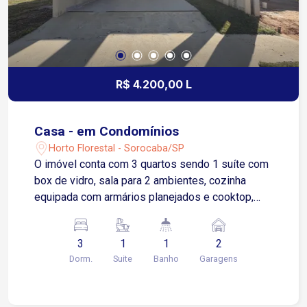
R$ 4.200,00 L
Casa - em Condomínios
Horto Florestal - Sorocaba/SP
O imóvel conta com 3 quartos sendo 1 suíte com
box de vidro, sala para 2 ambientes, cozinha
equipada com armários planejados e cooktop,
banheiro social com box, área de luz, área de
serviço e um agradável espaço gourmet com
3
1
1
2
churrasqueira. Possui ainda 2 vagas de garagem,
Dorm.
Suite
Banho
Garagens
sendo 1 coberta. O Condomínio Horto Florestal
Villagio oferece portaria e segurança,
proporcionando mais tranquilidade para o dia a