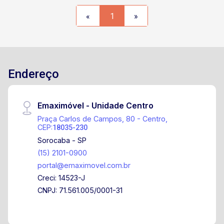
Shopping Cidade Sorocaba, com ampla oferta de
«
1
»
comércios, serviços, escolas e transporte
Condomínio arborizado Portaria 24 horas
Infraestrutura completa de segurança
Endereço
Emaximóvel - Unidade Centro
Praça Carlos de Campos, 80 - Centro,
CEP:
18035-230
Sorocaba - SP
(15) 2101-0900
portal@emaximovel.com.br
Creci: 14523-J
CNPJ: 71.561.005/0001-31