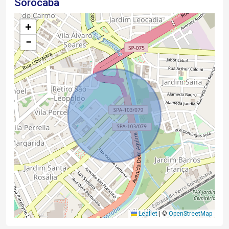
Sorocaba
+
−
Leaflet
|
©
OpenStreetMap