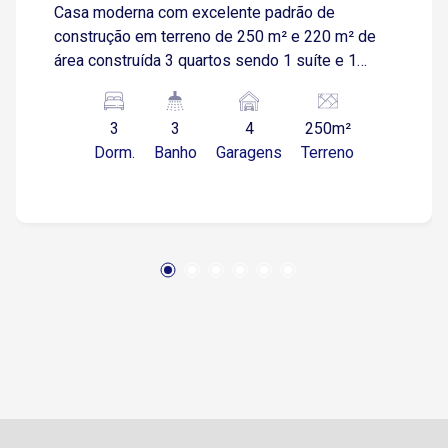
Casa moderna com excelente padrão de
construção em terreno de 250 m² e 220 m² de
área construída 3 quartos sendo 1 suíte e 1
suíte master, todos com varanda Sala espaçosa
com pé-direito alto Cozinha integrada Área
3
3
4
250m²
gourmet com churrasqueira Quintal com
Dorm.
Banho
Garagens
Terreno
gramado Lavabo externo Lavanderia funcional e
reservada Garagem para 4 carros sendo 2 vagas
cobertas Localizado no bairro Central Parque
em região estratégica de Sorocaba Com fácil
acesso à Rodovia Raposo Tavares a apenas 3
minutos, facilitando deslocamento para outras
regiões da cidade e cidades vizinhas Próximo à
Avenida General Carneiro a 7 minutos e Avenida
Santa Cruz a 5 minutos, com ampla oferta de
comércios, supermercados, farmácias, escolas
e serviços essenciais, proporcionando
praticidade e comodidade no dia a dia
Condomínio Villa do Bosque com infraestrutura