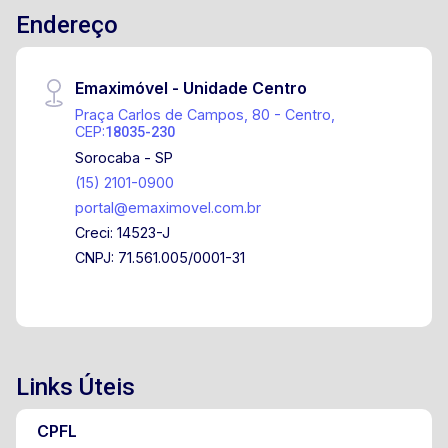
Endereço
completa de lazer e segurança Piscina
Academia equipada Quadra poliesportiva Salão
de festas Mini mercado interno Agende já sua
Emaximóvel - Unidade Centro
visita e não perca essa oportunidade!
Praça Carlos de Campos, 80 - Centro,
CEP:
18035-230
Sorocaba - SP
(15) 2101-0900
portal@emaximovel.com.br
Creci: 14523-J
CNPJ: 71.561.005/0001-31
Links Úteis
CPFL