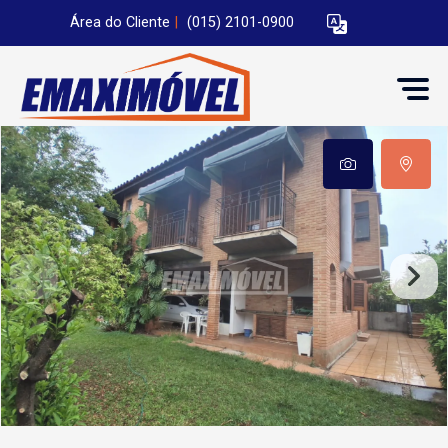
Área do Cliente
|
(015) 2101-0900