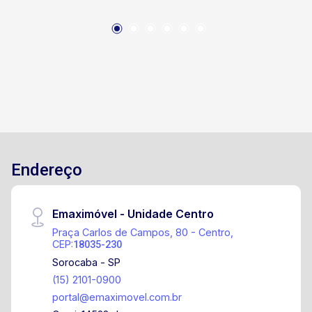
muitos comércios, farmácias, restaurantes, ideal
para quem quer morar bem em uma região
nobre. Condomínio Academia Salão de jogos
Salão de festas gourmet Jardim panorâmico
Cyber laundry (lavanderia) Piscina Prainha Deck
e Hidromassagem Praça gourmet com
churrasqueira e forno de pizza Área de
convivência.
Endereço
Emaximóvel - Unidade Centro
Praça Carlos de Campos, 80 - Centro,
CEP:
18035-230
Sorocaba - SP
(15) 2101-0900
portal@emaximovel.com.br