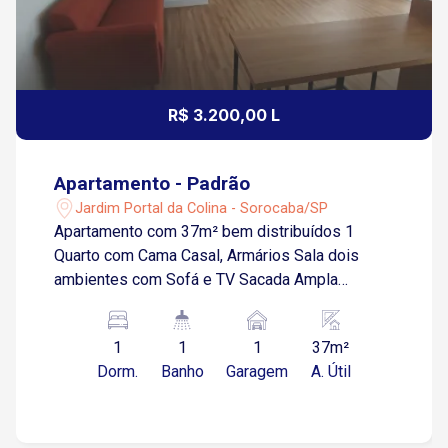
R$ 3.200,00 L
Apartamento - Padrão
Jardim Portal da Colina - Sorocaba/SP
Apartamento com 37m² bem distribuídos 1
Quarto com Cama Casal, Armários Sala dois
ambientes com Sofá e TV Sacada Ampla
Cozinha com Armários, Geladeira, Cooktop
Banheiro Social Com Gabinete 1 Vaga de
1
1
1
37m²
Garagem coberta Localização A poucos metros
Dorm.
Banho
Garagem
A. Útil
da Avenida Antonio Carlos Comitre A 2 minutos
a pé do Colégio Anglo A 3 minutos da Pista de
Caminhada do Campolim A 8 minutos do
Shopping Iguatemi Esplanada Região com