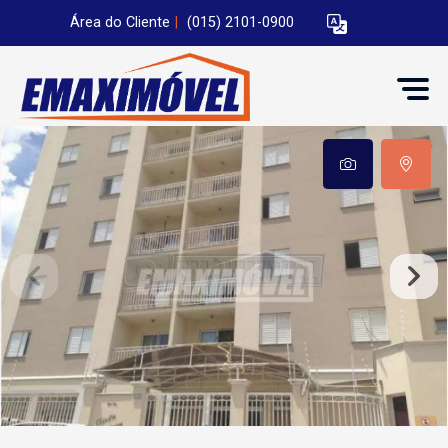
Área do Cliente
|
(015) 2101-0900