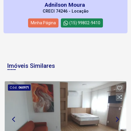
Adnilson Moura
CRECI 74246 - Locação
Minha Página
(15) 99802-9410
Imóveis Similares
Cód.
060971