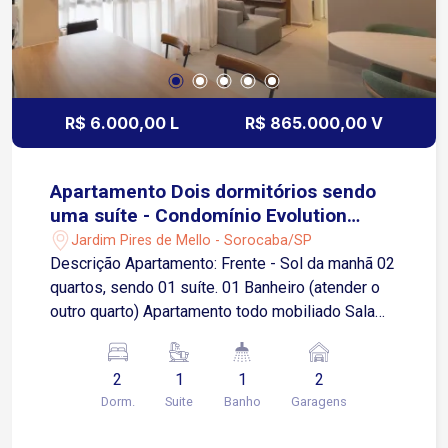
R$ 6.000,00 L
R$ 865.000,00 V
Apartamento Dois dormitórios sendo
uma suíte - Condomínio Evolution
Muraro - Sorocaba/SP
Jardim Pires de Mello - Sorocaba/SP
Descrição Apartamento: Frente - Sol da manhã 02
quartos, sendo 01 suíte. 01 Banheiro (atender o
outro quarto) Apartamento todo mobiliado Sala
(sala de tv com placa em MDF e TV 50`, sofá,
puffs e cortina) Sala (sala de estar com mesa de
2
1
1
2
jantar, aparador, espelhos, quadros e cortina)
Dorm.
Suite
Banho
Garagens
Sacada com bancada, pia, marcenaria e
Fechamento da Varanda em vidro Cozinha com