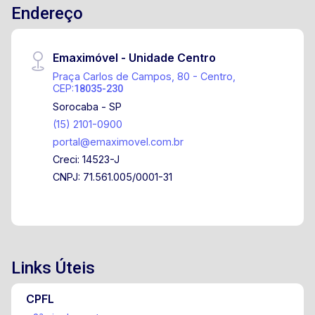
Endereço
Quadra Piscina adulto e infantil
Emaximóvel - Unidade Centro
Praça Carlos de Campos, 80 - Centro,
CEP:
18035-230
Sorocaba - SP
(15) 2101-0900
portal@emaximovel.com.br
Creci: 14523-J
CNPJ: 71.561.005/0001-31
Links Úteis
CPFL