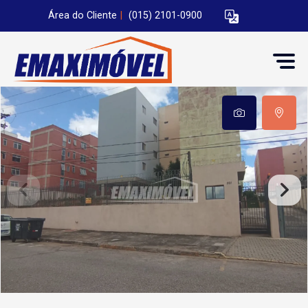
Área do Cliente
|
(015) 2101-0900