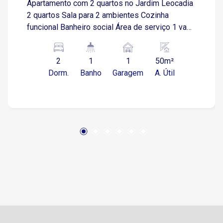
Apartamento com 2 quartos no Jardim Leocadia
2 quartos Sala para 2 ambientes Cozinha
funcional Banheiro social Área de serviço 1 vaga
de garagem descoberta Imóvel com ambientes
bem distribuídos, ideal para quem busca
2
1
1
50m²
praticidade e conforto no dia a dia Localização
Dorm.
Banho
Garagem
A. Útil
Localizado em bairro tradicional com excelente
acesso às principais vias Aproximadamente 3
minutos da Avenida Itavuvu Cerca de 5 minutos
da Avenida Ipanema Aproximadamente 8
minutos do Shopping Cidade Sorocaba Fácil
acesso ao Centro em cerca de 12 minutos
Região com boa infraestrutura, próxima a
supermercados, farmácias, escolas, padarias e
comércios em geral Transporte público nas
proximidades Excelente opção para quem busca
mobilidade e praticidade em imóvel para aluguel
Condomínio oferece: Portaria 24 horas
Playground Salão de festas Churrasqueira