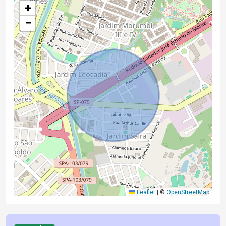
+
−
Leaflet
|
©
OpenStreetMap