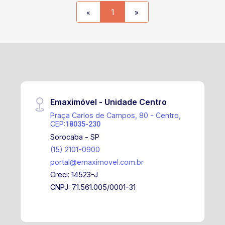
«
1
»
Emaximóvel - Unidade Centro
Praça Carlos de Campos, 80 - Centro,
CEP:
18035-230
Sorocaba - SP
(15) 2101-0900
portal@emaximovel.com.br
Creci: 14523-J
CNPJ: 71.561.005/0001-31