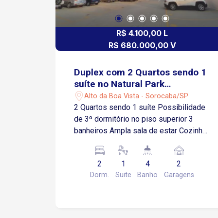
R$ 4.100,00 L
R$ 680.000,00 V
Duplex com 2 Quartos sendo 1
suíte no Natural Park
Residencial
Alto da Boa Vista - Sorocaba/SP
2 Quartos sendo 1 suíte Possibilidade
de 3º dormitório no piso superior 3
banheiros Ampla sala de estar Cozinha
espaçosa Varanda gourmet com
churrasqueira e coifa 2 Vagas de
2
1
4
2
garagem Preparação para ar
Dorm.
Suite
Banho
Garagens
condicionado Pisos instalados nas
áreas molhadas Condomínio com
infraestrutura completa: Pista de
caminhada Quiosques com