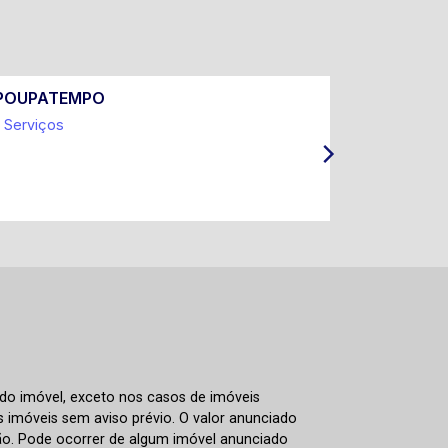
POUPATEMPO
Prefeitur
Serviços
Coleta Sel
IPTU e Ta
ITBI
 do imóvel, exceto nos casos de imóveis
us imóveis sem aviso prévio. O valor anunciado
ão. Pode ocorrer de algum imóvel anunciado