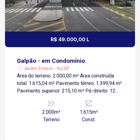
R$ 49.000,00 L
Galpão - em Condomínio
Jardim Emicol - Itu/SP
Área do terreno: 2.000,00 m² Área construída
total: 1.615,04 m² Pavimento térreo: 1.399,94 m²
Pavimento superior: 215,10 m² Pé-direito: 12
metros Doca e rampa Energia trifásica C60
Poço artesiano Caixa reserva de água: 45.000
2.000m²
1.615m²
litros Elevador para 4 pessoas O
Terreno
Const.
empreendimento oferece uma estrutura
completa para instalação e operação da sua
empresa: Segurança e portaria 24 horas Centro