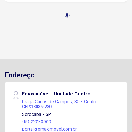
administrativo Centro de convivência Heliponto
exclusivo O imóvel é adequado para indústrias,
centros de distribuição, logística, armazenagem,
operações comerciais e empresas que
necessitam de uma estrutura ampla e segura.
Endereço
Emaximóvel - Unidade Centro
Praça Carlos de Campos, 80 - Centro,
CEP:
18035-230
Sorocaba - SP
(15) 2101-0900
portal@emaximovel.com.br