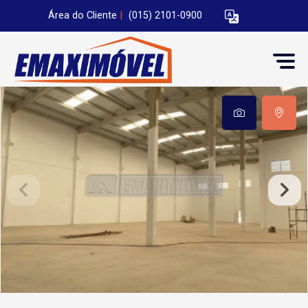
Área do Cliente
|
(015) 2101-0900