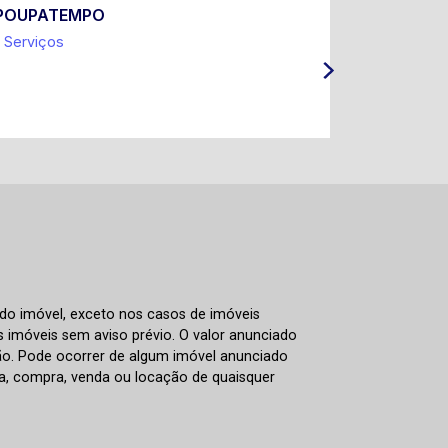
POUPATEMPO
Prefeitur
Serviços
Coleta Sel
IPTU e Ta
ITBI
 do imóvel, exceto nos casos de imóveis
us imóveis sem aviso prévio. O valor anunciado
ão. Pode ocorrer de algum imóvel anunciado
rva, compra, venda ou locação de quaisquer