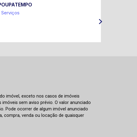
POUPATEMPO
Prefeitur
Serviços
Coleta Sel
IPTU e Ta
ITBI
 do imóvel, exceto nos casos de imóveis
us imóveis sem aviso prévio. O valor anunciado
ão. Pode ocorrer de algum imóvel anunciado
rva, compra, venda ou locação de quaisquer