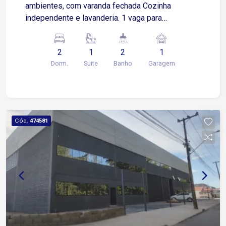
ambientes, com varanda fechada Cozinha
independente e lavanderia. 1 vaga para
automóvel , coberta
2
1
2
1
Dorm.
Suite
Banho
Garagem
Cód.
474581