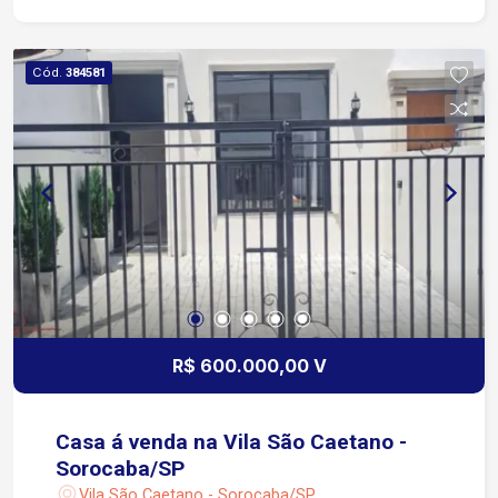
com: Armários planejados; Fogão; Geladeira;
Micro-ondas. Lavanderia equipada com: Máquina
de lavar; Armário; Varal de teto. 1 vaga de
Cód.
384581
garagem descoberta. Menos de 5 minutos do
Shopping Iguatemi Esplanada. O valor anunciado
já inclui condomínio e IPTU Infraestrutura do
condomínio Portaria e segurança 24 horas.
Piscina. Quadra esportiva. Espaço gourmet.
R$ 600.000,00 V
Casa á venda na Vila São Caetano -
Sorocaba/SP
Vila São Caetano - Sorocaba/SP