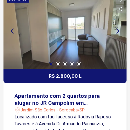
indústrias, centros de distribuição,
transportadoras e empresas que buscam fácil
acesso às principais rodovias da região.
R$ 2.800,00 L
Apartamento com 2 quartos para
alugar no JR Campolim em
Sorocaba/SP
Jardim São Carlos - Sorocaba/SP
Localizado com fácil acesso à Rodovia Raposo
Tavares e à Avenida Dr. Armando Pannunzio,