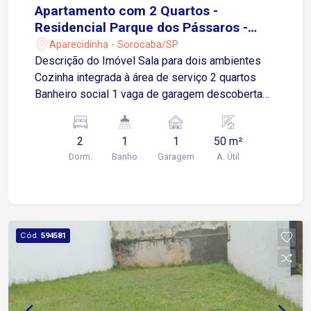
Apartamento com 2 Quartos -
Residencial Parque dos Pássaros -
Sorocaba/SP
Aparecidinha - Sorocaba/SP
Descrição do Imóvel Sala para dois ambientes
Cozinha integrada à área de serviço 2 quartos
Banheiro social 1 vaga de garagem descoberta
Infraestrutura do Condomínio Piscina para lazer
Espaço gourmet com churrasqueira Playground
2
1
1
50 m²
para crianças Pet place para os animais de
Dorm.
Banho
Garagem
A. Útil
estimação Praça de convivência arborizada
Academia ao ar livre Localização Localizado na
região de Aparecidinha, com fácil acesso ao
comércio local, escolas e transporte público
Aproximadamente 10 minutos até a Rodovia Dr.
Cód.
594581
Celso Charuri, por via arterial próxima Cerca de 5
minutos até o Supermercado Rede Bom Lugar
Também há bom acesso a outras vias
importantes da cidade, como avenidas que
conectam ao centro de Sorocaba e às regiões