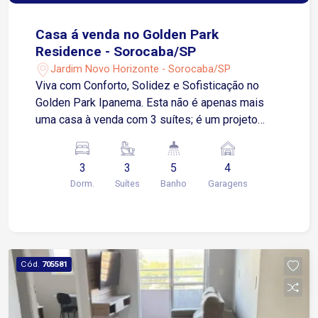
Casa á venda no Golden Park
Residence - Sorocaba/SP
Jardim Novo Horizonte - Sorocaba/SP
Viva com Conforto, Solidez e Sofisticação no
Golden Park Ipanema. Esta não é apenas mais
uma casa à venda com 3 suítes; é um projeto
sólido, planejado nos mínimos detalhes para
oferecer a máxima qualidade de vida na Zona
3
3
5
4
Norte de Sorocaba. O que torna este imóvel
Dorm.
Suítes
Banho
Garagens
único? Sensação de Amplitude: o pé-direito alto
logo na entrada proporciona um ambiente
iluminado e com excelente isolamento acústico.
Integração Perfeita: 2 salas amplas conectam-se
de forma natural à cozinha com despensa e à
Cód.
705581
área de jantar. Lazer Privativo Completo: a área
externa com piscina, sendo a suíte master com
porta para a piscina e churrasqueira é o