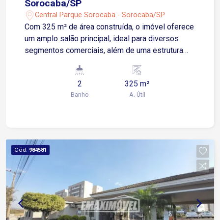
Sorocaba/SP
Central Parque Sorocaba - Sorocaba/SP
Com 325 m² de área construída, o imóvel oferece
um amplo salão principal, ideal para diversos
segmentos comerciais, além de uma estrutura
completa para atender às necessidades da sua
empresa. Destaques do imóvel: Salão comercial
2
325 m²
Cozinha espaçosa com churrasqueira Depósito
Banho
A. Útil
para armazenamento 2 banheiros Sala nos
fundos, ideal para escritório, com saída lateral
independente Varanda frontal. Localização
privilegiada: A menos de 1 km da Avenida Santa
Cruz Apenas 4 minutos da Avenida General
Cód.
984581
Carneiro 5 minutos da Rodovia Raposo Tavares,
proporcionando fácil acesso a diferentes regiões
da cidade