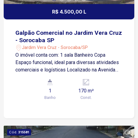
R$ 4.500,00 L
Galpão Comercial no Jardim Vera Cruz
- Sorocaba SP
Jardim Vera Cruz - Sorocaba/SP
O imóvel conta com: 1 sala Banheiro Copa
Espaço funcional, ideal para diversas atividades
comerciais e logísticas Localizado na Avenida
Salvador Milego, em uma região estratégica, com
rápido acesso a importantes avenidas e rodovias
1
170 m²
Distâncias aproximadas: 2 minutos da Avenida
Banho
Const.
General Carneiro 1 minuto da Avenida Santa Cruz
6 minutos da Avenida Washington Luiz 7 minutos
da Avenida Doutor Afonso Vergueiro 9 minutos
da Rodovia Raposo Tavares Galpão comercial de
esquina, com ótima visibilidade e fácil acesso às
Cód.
315581
principais vias da cidade.