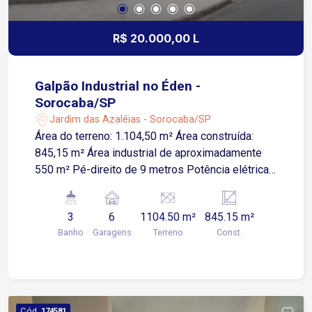
R$ 20.000,00 L
Galpão Industrial no Éden -
Sorocaba/SP
Jardim das Azaléias - Sorocaba/SP
Área do terreno: 1.104,50 m² Área construída:
845,15 m² Área industrial de aproximadamente
550 m² Pé-direito de 9 metros Potência elétrica
de 75 KVA Área administrativa Piso térreo (125
m²): Recepção com 61,79 m² Banheiro com
3
6
1104.50 m²
845.15 m²
acessibilidade Lavabo Vestiários feminino e
Banho
Garagens
Terreno
Const.
masculino Piso superior 1 (125 m²): Escritório 2
banheiros Piso superior 2: Escritório com 45m²
Apenas 1 minuto da Avenida Victor Andrew 8
minutos da Avenida Paraná 20 minutos da
Rodovia Presidente Castelo Branco Ideal para
Cód.
174581