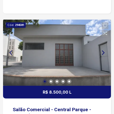
infraestrutura Sobre o condomínio: O Horto
Florestal III oferece portaria e segurança 24
horas, ruas pavimentadas, áreas verdes,
playground e espaços de lazer, proporcionando
Cód.
294581
tranquilidade, conforto e qualidade de vida para
toda a família. Além disso, conta com fácil
acesso às principais vias da cidade, com
comércios, escolas, supermercados e diversos
serviços nas proximidades. Entre em contato e
agende uma visita!
R$ 8.500,00 L
Salão Comercial - Central Parque -