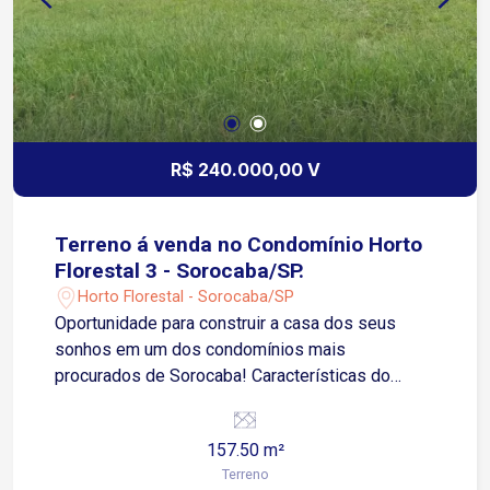
Norte/Sul Região residencial, com tranquilidade e
boa mobilidade para deslocamentos diários Entre
em contato e agende sua visita!
R$ 240.000,00 V
Terreno á venda no Condomínio Horto
Florestal 3 - Sorocaba/SP.
Horto Florestal - Sorocaba/SP
Oportunidade para construir a casa dos seus
sonhos em um dos condomínios mais
procurados de Sorocaba! Características do
terreno: Área total de 157,50 m² Medidas: 7,50 x
21,00 metros Terreno com ótimo aproveitamento
157.50 m²
para projetos residenciais Localizado em
Terreno
condomínio fechado, com segurança e excelente