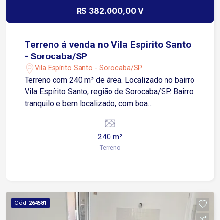
R$ 382.000,00 V
Terreno á venda no Vila Espirito Santo
- Sorocaba/SP
Vila Espírito Santo - Sorocaba/SP
Terreno com 240 m² de área. Localizado no bairro
Vila Espírito Santo, região de Sorocaba/SP. Bairro
tranquilo e bem localizado, com boa
infraestrutura de comércio local e fácil acesso às
principais vias da cidade. Excelente oportunidade
240 m²
para quem busca um lote com medidas amplas
Terreno
de frente, ideal para construção residencial.
Cód.
264581