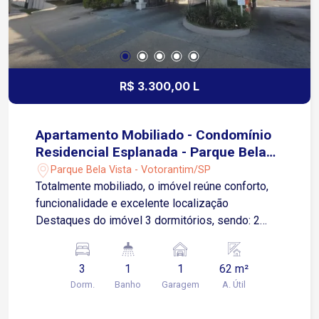
R$ 3.300,00 L
Apartamento Mobiliado - Condomínio
Residencial Esplanada - Parque Bela
Vista - Votorantim/SP
Parque Bela Vista - Votorantim/SP
Totalmente mobiliado, o imóvel reúne conforto,
funcionalidade e excelente localização
Destaques do imóvel 3 dormitórios, sendo: 2
quartos com cama de casal; Armários estilo
closet; Ventiladores de teto. Sala para dois
3
1
1
62 m²
ambientes com: Sofá novo; Painel para TV;
Dorm.
Banho
Garagem
A. Útil
Tapete; Mesa de jantar em estilo industrial. Ar-
condicionado. Wi-Fi instalado. Cozinha completa