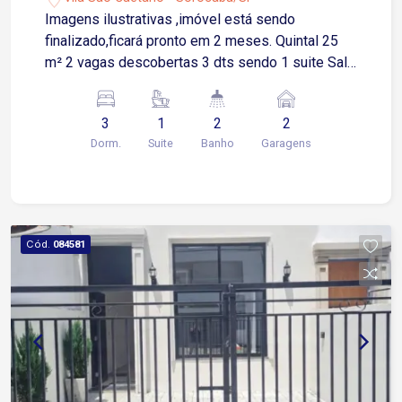
Imagens ilustrativas ,imóvel está sendo
finalizado,ficará pronto em 2 meses. Quintal 25
m² 2 vagas descobertas 3 dts sendo 1 suite Sala
2 ambientes Cozinha Área de luz
3
1
2
2
Dorm.
Suite
Banho
Garagens
Cód.
084581