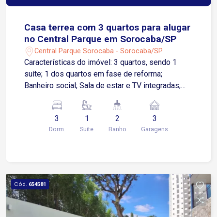
Casa terrea com 3 quartos para alugar
no Central Parque em Sorocaba/SP
Central Parque Sorocaba - Sorocaba/SP
Características do imóvel: 3 quartos, sendo 1
suíte; 1 dos quartos em fase de reforma;
Banheiro social; Sala de estar e TV integradas;
Sala de jantar; Cozinha com gabinete; Área de
serviço/lavanderia; Área gourmet; Quintal nos
3
1
2
3
fundos; Corredor lateral; Garagem descoberta
Dorm.
Suite
Banho
Garagens
para 3 veículos. Localização: Imóvel com fácil
acesso às avenidas Santa Cruz, General Carneiro,
Armando Pannunzio e à Rodovia Raposo Tavares,
garantindo mobilidade para diversas regiões da
cidade. Está próximo ao Santuário São Judas
Cód.
654581
Tadeu, escolas, farmácias, padarias,
supermercados e uma ampla variedade de
comércios e serviços, proporcionando mais