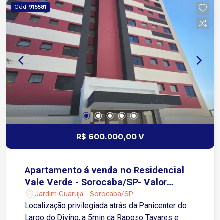
Festa, Quadra Poliesportiva, CoWork equipado,
Cód.
915581
Espaço UBER, Elevador de Acessibilidade,
Choperia, Playground, Sala de Jogos e Meeting
Room já equipado.
R$ 600.000,00 V
Apartamento á venda no Residencial
Vale Verde - Sorocaba/SP- Valor
Promocional de R$ 600.000,00
Jardim Guarujá - Sorocaba/SP
Localização privilegiada atrás da Panicenter do
Largo do Divino, a 5min da Raposo Tavares e