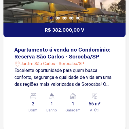
R$ 382.000,00 V
Apartamento á venda no Condomínio:
Reserva São Carlos - Sorocba/SP
Jardim São Carlos - Sorocaba/SP
Excelente oportunidade para quem busca
conforto, segurança e qualidade de vida em uma
das regiões mais valorizadas de Sorocaba! O
apartamento possui 56 m² de área privativa,
distribuídos em: Piso em porcelanato em todos
2
1
1
56 m²
os ambientes O Condomínio conta com uma
Dorm.
Banho
Garagem
A. Útil
completa infraestrutura de lazer e segurança,
oferecendo piscina, playground, quadra esportiva,
bicicletário, quiosque com churrasqueira, salão