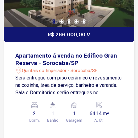
R$ 266.000,00 V
Apartamento á venda no Edífico Gran
Reserva - Sorocaba/SP
Quintais do Imperador - Sorocaba/SP
Será entregue com piso cerâmico e revestimento
na cozinha, área de serviço, banheiro e varanda.
Sala e Dormitórios serão entregues no
contrapiso, possuí uma espaçosa área externa
Apartamento possui 01 Vaga de Garagem
2
1
1
64.14 m²
Descoberta e Fixa para um veículo de pequeno
Dorm.
Banho
Garagem
A. Útil
ou médio porte Condomínio: torre única, 2
elevadores, playground, salão de festas.