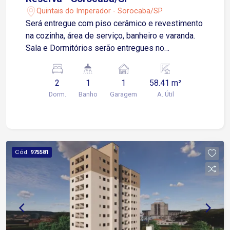
Quintais do Imperador - Sorocaba/SP
Será entregue com piso cerâmico e revestimento
na cozinha, área de serviço, banheiro e varanda.
Sala e Dormitórios serão entregues no
contrapiso Apartamento possui 01 Vaga de
Garagem Descoberta e Fixa para um veículo de
2
1
1
58.41 m²
pequeno ou médio porte Condomínio: torre única,
Dorm.
Banho
Garagem
A. Útil
2 elevadores, playground, salão de festas.
Cód.
975581