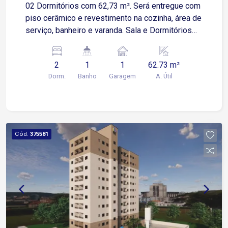
02 Dormitórios com 62,73 m². Será entregue com
piso cerâmico e revestimento na cozinha, área de
serviço, banheiro e varanda. Sala e Dormitórios
serão entregues no contrapiso, possuí uma
espaçosa área externa Apartamento possui 01
2
1
1
62.73 m²
Vaga de Garagem Descoberta e Fixa para um
Dorm.
Banho
Garagem
A. Útil
veículo de pequeno ou médio porte Condomínio:
torre única, 2 elevadores, playground, salão de
festas.
Cód.
375581