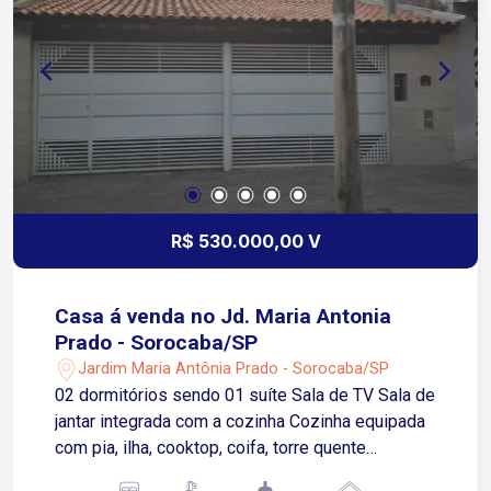
próxima a supermercados, farmácias, escolas,
hospitais, padarias, restaurantes e diversos
comércios e serviços Transporte público nas
proximidades, facilitando o deslocamento para
diferentes regiões da cidade
R$ 530.000,00 V
Casa á venda no Jd. Maria Antonia
Prado - Sorocaba/SP
Jardim Maria Antônia Prado - Sorocaba/SP
02 dormitórios sendo 01 suíte Sala de TV Sala de
jantar integrada com a cozinha Cozinha equipada
com pia, ilha, cooktop, coifa, torre quente
Banheiro social Banheiro da suíte é bem