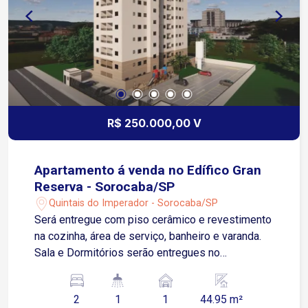
R$ 250.000,00 V
Apartamento á venda no Edífico Gran
Reserva - Sorocaba/SP
Quintais do Imperador - Sorocaba/SP
Será entregue com piso cerâmico e revestimento
na cozinha, área de serviço, banheiro e varanda.
Sala e Dormitórios serão entregues no
contrapiso Apartamento possui 01 Vaga de
Garagem Descoberta e Fixa para um veículo de
2
1
1
44.95 m²
pequeno ou médio porte Condomínio: torre única,