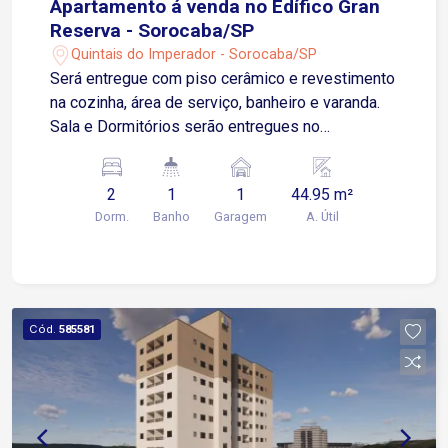
Apartamento á venda no Edífico Gran
Reserva - Sorocaba/SP
Quintais do Imperador - Sorocaba/SP
Será entregue com piso cerâmico e revestimento
na cozinha, área de serviço, banheiro e varanda.
Sala e Dormitórios serão entregues no
contrapiso Apartamento possui 01 Vaga de
Garagem Descoberta e Fixa para um veículo de
2
1
1
44.95 m²
pequeno ou médio porte Condomínio: torre única,
Dorm.
Banho
Garagem
A. Útil
2 elevadores, playground, salão de festas.
Cód.
585581