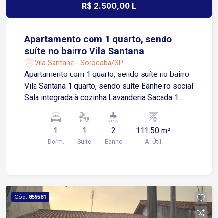
R$ 2.500,00 L
Apartamento com 1 quarto, sendo
suíte no bairro Vila Santana
Vila Santana - Sorocaba/SP
Apartamento com 1 quarto, sendo suíte no bairro
Vila Santana 1 quarto, sendo suíte Banheiro social
Sala integrada à cozinha Lavanderia Sacada 1
vaga de estacionamento compartilhada
(possibilidade de negociação) Localização
1
1
2
111.50 m²
Localizado na Vila Santana, bairro tradicional de
Dorm.
Suite
Banho
A. Útil
Sorocaba com excelente infraestrutura
Aproximadamente 3 minutos da Avenida General
Osório Cerca de 5 minutos da Avenida Afonso
Vergueiro Aproximadamente 6 minutos do Centro
de Sorocaba Fácil acesso à Avenida Dom Aguirre
Cód.
855581
em cerca de 7 minutos Aproximadamente 10
minutos da Rodovia Castelo Branco Região