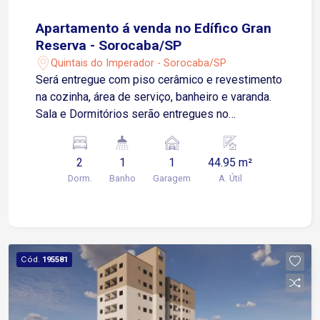
Apartamento á venda no Edífico Gran
Reserva - Sorocaba/SP
Quintais do Imperador - Sorocaba/SP
Será entregue com piso cerâmico e revestimento
na cozinha, área de serviço, banheiro e varanda.
Sala e Dormitórios serão entregues no
contrapiso Apartamento possui 01 Vaga de
Garagem Descoberta e Fixa para um veículo de
2
1
1
44.95 m²
pequeno ou médio porte Condomínio: torre única,
Dorm.
Banho
Garagem
A. Útil
2 elevadores, playground, salão de festas.
Cód.
195581