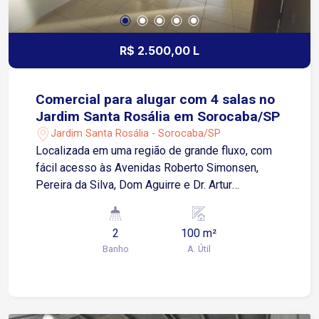
R$ 2.500,00 L
Comercial para alugar com 4 salas no
Jardim Santa Rosália em Sorocaba/SP
Jardim Santa Rosália - Sorocaba/SP
Localizada em uma região de grande fluxo, com
fácil acesso às Avenidas Roberto Simonsen,
Pereira da Silva, Dom Aguirre e Dr. Artur
Bernardes. O entorno conta com ampla
infraestrutura comercial e de serviços,
2
100 m²
proporcionando praticidade para clientes e
Banho
A. Útil
colaboradores. Sobre o imóvel: Sobreloja 4 salas
2 banheiros Cozinha Área de luz Todas as salas
preparadas para instalação de ar-condicionado
Diferenciais: Entrada lateral independente