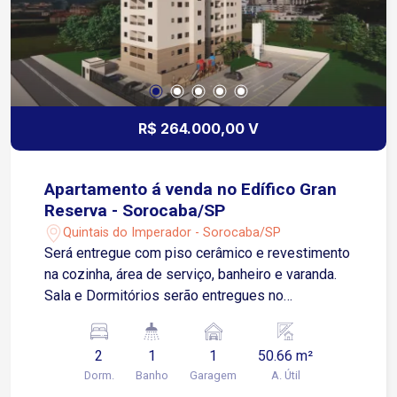
R$ 264.000,00 V
Apartamento á venda no Edífico Gran
Reserva - Sorocaba/SP
Quintais do Imperador - Sorocaba/SP
Será entregue com piso cerâmico e revestimento
na cozinha, área de serviço, banheiro e varanda.
Sala e Dormitórios serão entregues no
contrapiso Apartamento possui 01 Vaga de
Garagem Descoberta e Fixa para um veículo de
2
1
1
50.66 m²
pequeno ou médio porte Condomínio: torre única,
Dorm.
Banho
Garagem
A. Útil
2 elevadores, playground, salão de festas.