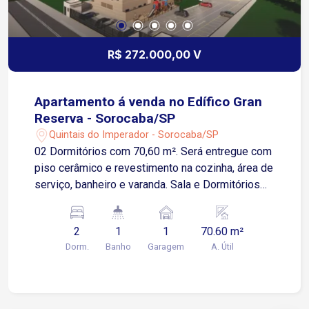
R$ 272.000,00 V
Apartamento á venda no Edífico Gran
Reserva - Sorocaba/SP
Quintais do Imperador - Sorocaba/SP
02 Dormitórios com 70,60 m². Será entregue com
piso cerâmico e revestimento na cozinha, área de
serviço, banheiro e varanda. Sala e Dormitórios
serão entregues no contrapiso. Apartamento
possui 01 Vaga de Garagem Descoberta e Fixa
2
1
1
70.60 m²
para um veículo de pequeno ou médio porte
Dorm.
Banho
Garagem
A. Útil
Condomínio: torre única, 2 elevadores,
playground, salão de festas.