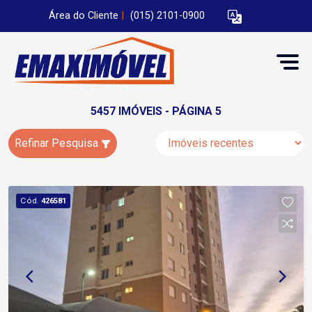
Área do Cliente
|
(015) 2101-0900
5457 IMÓVEIS - PÁGINA 5
Refinar Pesquisa
Cód.
426581