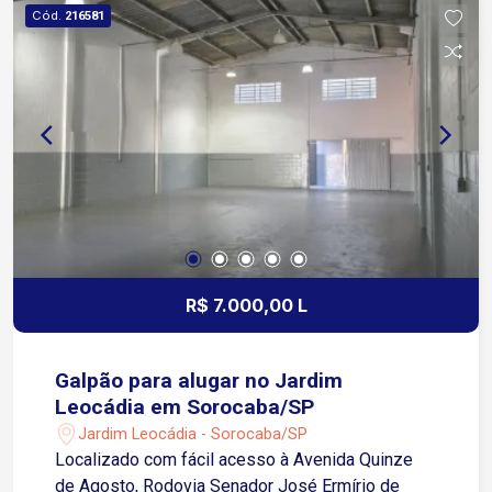
Visibilidade para o seu negócio Ideal para
Cód.
216581
escritórios, clínicas, consultórios, escolas,
coworkings e diversos segmentos comerciais
Localização em região movimentada e de fácil
acesso às principais vias da cidade Agende sua
visita e conheça o espaço ideal para o
crescimento da sua empresa!
R$ 7.000,00 L
Galpão para alugar no Jardim
Leocádia em Sorocaba/SP
Jardim Leocádia - Sorocaba/SP
Localizado com fácil acesso à Avenida Quinze
de Agosto, Rodovia Senador José Ermírio de