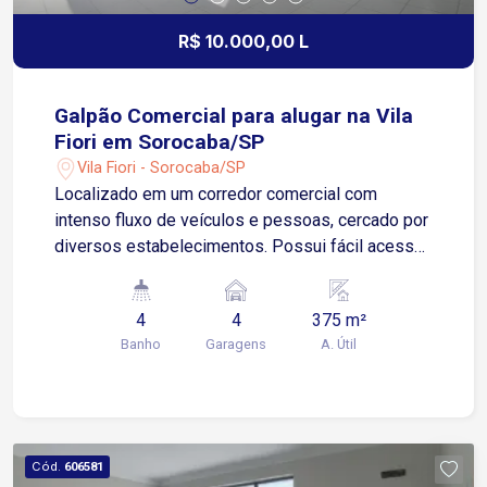
R$ 10.000,00 L
Galpão Comercial para alugar na Vila
Fiori em Sorocaba/SP
Vila Fiori - Sorocaba/SP
Localizado em um corredor comercial com
intenso fluxo de veículos e pessoas, cercado por
diversos estabelecimentos. Possui fácil acesso
à Avenida José Joaquim de Lacerda e à Avenida
Dom Aguirre, garantindo logística e praticidade.
4
4
375 m²
Sobre o imóvel: Galpão com 375 m² de área
Banho
Garagens
A. Útil
Mezanino 4 banheiros Área de luz Espaço
interno, ideal para diferentes segmentos
comerciais Diferenciais: Visibilidade em região
de alto potencial comercial Localizado em
corredor comercial consolidado, com diversos
Cód.
606581
comércios vizinhos Ideal para lojas, centros de