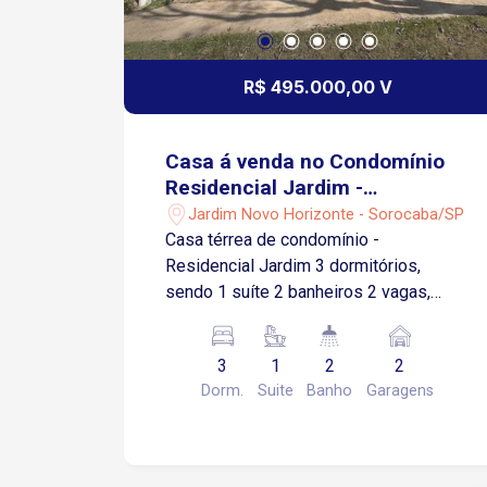
R$ 495.000,00 V
Casa á venda no Condomínio
Residencial Jardim -
Sorocaba/SP
Jardim Novo Horizonte - Sorocaba/SP
Casa térrea de condomínio -
Residencial Jardim 3 dormitórios,
sendo 1 suíte 2 banheiros 2 vagas,
sendo 1 coberta 100 metros quadrados
de área útil 154 metros quadrados de
3
1
2
2
área total
Dorm.
Suite
Banho
Garagens