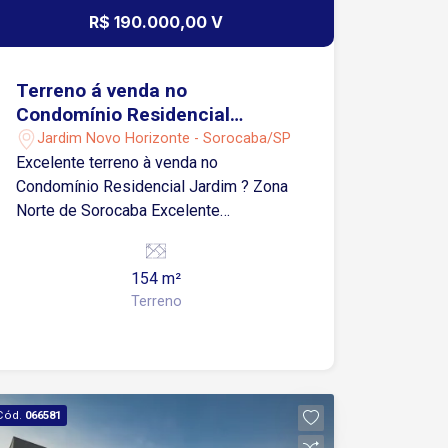
R$ 190.000,00 V
Terreno á venda no
Condomínio Residencial
Jardim -Sorocaba/SP
Jardim Novo Horizonte - Sorocaba/SP
Excelente terreno à venda no
Condomínio Residencial Jardim ? Zona
Norte de Sorocaba Excelente
oportunidade para construir a casa dos
seus sonhos em um dos condomínios
154 m²
que mais crescem na Zona Norte de
Terreno
Sorocaba! Terreno plano com 154 m²,
medindo 7 metros de frente por 22
metros de profundidade, ideal para um
projeto moderno e bem distribuído.
Localizado no Condomínio Residencial
Cód.
066581
Jardim, o imóvel oferece a