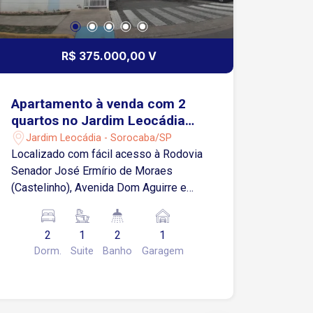
R$ 375.000,00 V
Apartamento à venda com 2
quartos no Jardim Leocádia
em Sorocaba/SP
Jardim Leocádia - Sorocaba/SP
Localizado com fácil acesso à Rodovia
Senador José Ermírio de Moraes
(Castelinho), Avenida Dom Aguirre e
Avenida Quinze de Agosto. Próximo às
faculdades Facens e UNIP, além de
2
1
2
1
escolas, supermercados, farmácias,
Dorm.
Suite
Banho
Garagem
restaurantes e diversos comércios e
serviços. Sobre o imóvel: 62 m² de área
privativa 2 Quartos, sendo 1 suíte Sala
para 2 ambientes Cozinha 2 banheiros