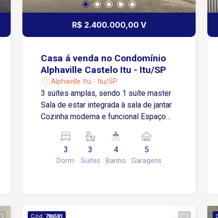
R$ 2.400.000,00 V
Casa á venda no Condomínio
Alphaville Castelo Itu - Itu/SP
Alphaville Itu - Itu/SP
3 suítes amplas, sendo 1 suíte master
Sala de estar integrada à sala de jantar
Cozinha moderna e funcional Espaço
gourmet perfeito para receber amigos e
família Piscina com borda infinita e
3
3
4
5
vista incrível para a mata Garagem para
Dorm.
Suítes
Banho
Garagens
até 5 carros
Cód.
786581