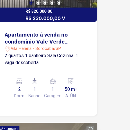
R$ 320.000,00
R$ 230.000,00 V
Apartamento á venda no
condomínio Vale Verde
Ipanema - Sorocaba/SP
Vila Helena - Sorocaba/SP
2 quartos 1 banheiro Sala Cozinha. 1
vaga descoberta
2
1
1
50 m²
Dorm.
Banho
Garagem
A. Útil
Cód.
486581