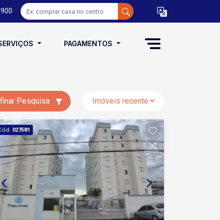
0900
SERVIÇOS
PAGAMENTOS
finar Pesquisa
Cód.
027581