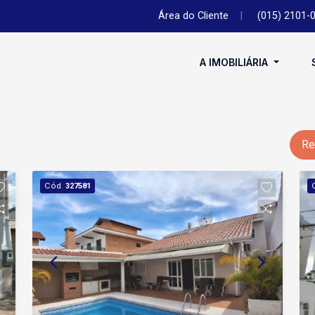
Área do Cliente
|
(015) 2101-
A IMOBILIÁRIA
Re
Cód.
327581