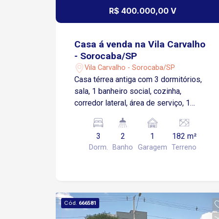
de garagem cobertas e localização
R$ 400.000,00 V
privilegiada, cercado por comércio,
serviços e áreas de lazer no bairro
Jardim das Magnólias . Agende sua
Casa á venda na Vila Carvalho
visita !!!
- Sorocaba/SP
Vila Carvalho - Sorocaba/SP
Casa térrea antiga com 3 dormitórios,
sala, 1 banheiro social, cozinha,
corredor lateral, área de serviço, 1
quartinho com banheiro, 1 vaga de
garagem coberta. Imóvel podendo ser
3
2
1
182 m²
residencial ou comercial a 5 minutos do
Dorm.
Banho
Garagem
Terreno
centro e do comércio da cidade.
Cód.
666581