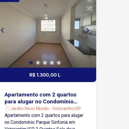
R$ 1.300,00 L
Apartamento com 2 quartos
para alugar no Condomínio
Parque Sinfonia em
Jardim Novo Mundo - Votorantim/SP
Votorantim/SP
Apartamento com 2 quartos para alugar
no Condomínio Parque Sinfonia em