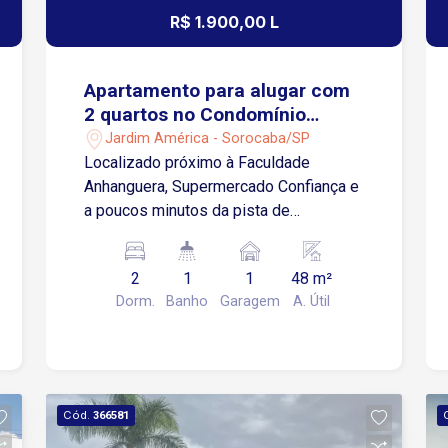
R$ 1.900,00 L
Apartamento para alugar com
2 quartos no Condomínio
Spazio Salamanca em
Jardim América - Sorocaba/SP
Sorocaba/SP
Localizado próximo à Faculdade
Anhanguera, Supermercado Confiança e
a poucos minutos da pista de
caminhada do Campolim. Possui fácil
acesso à Rodovia Raposo Tavares,
2
1
1
48 m²
além de estar cercado por restaurantes,
Dorm.
Banho
Garagem
A. Útil
farmácias, academias e diversos
comércios e serviços. Sobre o imóvel:
Semi mobiliado 2 quartos Sala de estar
Cozinha Banheiro social Área de
serviço Garagem: 1 vaga descoberta
Cód.
366581
Condomínio oferece Portaria 24 horas