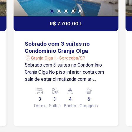
R$ 7.700,00 L
Sobrado com 3 suítes no
Condomínio Granja Olga
Granja Olga I - Sorocaba/SP
Sobrado com 3 suítes no Condomínio
Granja Olga No piso inferior, conta com
sala de estar climatizada com ar-
condicionado, integrada à sala de jantar
Cozinha funcional, equipada com
3
3
4
6
armários planejados, cooktop e
Dorm.
Suítes
Banho
Garagens
despensa Área de serviços com lavabo
de apoio Lavabo Área de luz 1 suíte no
piso inferior, equipada com armários
planejados e ar-condicionado No piso