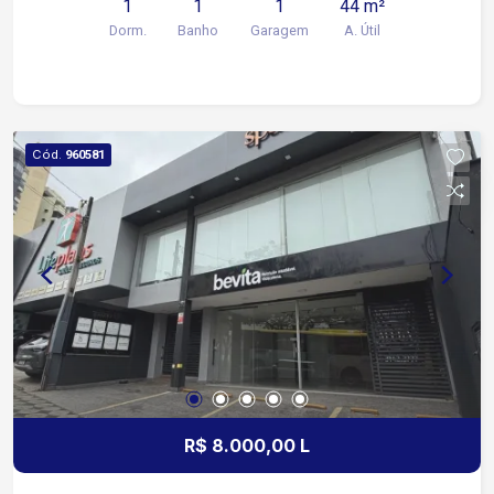
1
1
1
44 m²
Washington Luiz Fácil acesso à Rodovia Raposo
Dorm.
Banho
Garagem
A. Útil
Tavares Próximo ao BOS, Faculdade de Medicina
PUC, Colégio Uirapuru e SESC 3 minutos da
Avenida Barão de Tatuí 5 minutos da Avenida
Dom Aguirre A poucos minutos de hospitais,
instituições de ensino, comércio, serviços e
Cód.
960581
opções de lazer, oferecendo mais comodidade
para o dia a dia. Excelente opção para
estudantes, profissionais da área da saúde ou
para quem deseja morar próximo ao Campolim e
ao centro da cidade
R$ 8.000,00 L