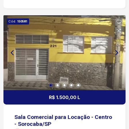
Controle de acesso Localizada na Rua Padre
Luiz, no Centro de Sorocaba Apenas 4 minutos
das Avenidas São Paulo e Dom Aguirre 5 minutos
Cód.
150581
da Avenida Dr. Afonso Vergueiro 6 minutos da
Avenida General Carneiro Região com excelente
infraestrutura, cercada por bancos, comércios,
restaurantes, serviços e transporte público,
oferecendo fácil acesso às principais vias da
cidade.
R$ 1.500,00 L
Sala Comercial para Locação - Centro
- Sorocaba/SP