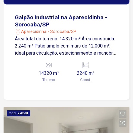
Galpão Industrial na Aparecidinha -
Sorocaba/SP
Aparecidinha - Sorocaba/SP
Área total do terreno: 14.320 m² Área construída:
2.240 m² Pátio amplo com mais de 12.000 m²,
ideal para circulação, estacionamento e manobra
de caminhões Pé-direito de 9 metros,
favorecendo operações logísticas e
14320 m²
2240 m²
armazenagem vertical Vão livre de
Terreno
Const.
aproximadamente 30 metros Guarita com
controle de acesso, proporcionando maior
segurança operacional Escritórios
administrativos integrados ao galpão Sala de
reunião para gestão e suporte operacional
Cód.
270581
Refeitório para colaboradores Depósito de apoio
Vestiários masculino e feminino Imóvel
totalmente fechado, com excelente padrão para