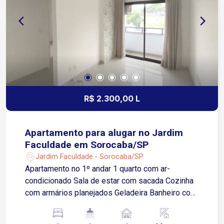
operações industriais e logísticas
Aproximadamente 8 minutos da Rodovia
Presidente Castelo Branco Região estratégica
com fácil acesso a vias de escoamento e
transporte de cargas Forte vocação industrial,
ideal para empresas que buscam eficiência
logística e mobilidade operacional
R$ 2.300,00 L
Apartamento para alugar no Jardim
Faculdade em Sorocaba/SP
Jardim Faculdade - Sorocaba/SP
Apartamento no 1º andar 1 quarto com ar-
condicionado Sala de estar com sacada Cozinha
com armários planejados Geladeira Banheiro com
box e armário planejado 1 vaga de garagem
coberta Apenas 150 metros da Avenida