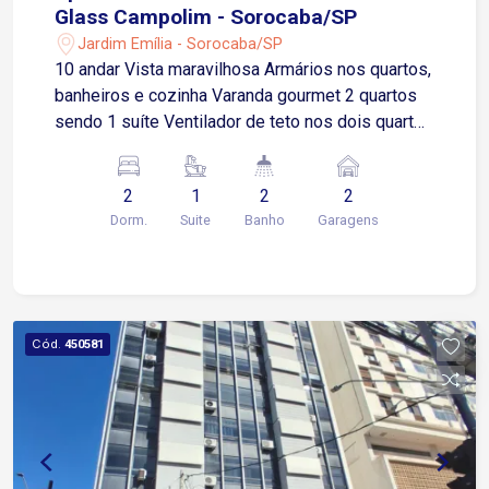
Glass Campolim - Sorocaba/SP
Jardim Emília - Sorocaba/SP
10 andar Vista maravilhosa Armários nos quartos,
banheiros e cozinha Varanda gourmet 2 quartos
sendo 1 suíte Ventilador de teto nos dois quartos
2 vagas paralelas de garagem Academia Área de
serviço Armários na cozinha Armários no quarto
2
1
2
2
Churrasqueira Piscina Varanda Condomínio
Dorm.
Suite
Banho
Garagens
completo, garagem coberta e com elevador
Estudo Apartamento de menor valor como parte
de pagamento
Cód.
450581