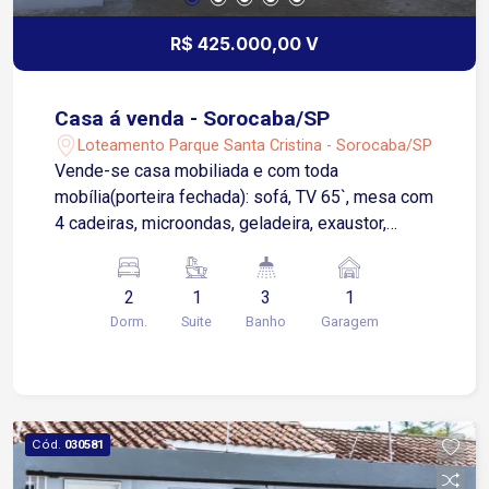
R$ 425.000,00 V
Casa á venda - Sorocaba/SP
Loteamento Parque Santa Cristina - Sorocaba/SP
Vende-se casa mobiliada e com toda
mobília(porteira fechada): sofá, TV 65`, mesa com
4 cadeiras, microondas, geladeira, exaustor,
fogão embutido, cooktop 4 bocas, cama de casal
Queen com cabeceira, máquina de lava e seca. 2
2
1
3
1
quartos sendo um suite, 1 banheiro social e outro
Dorm.
Suite
Banho
Garagem
banheiro, 3 banheiros. Portão automático e
garagem coberta. Terreno 100m² e 90,5 metros
de área construída. Localizado no bairro parque
Santa Cristina, super tranquilo.
Cód.
030581