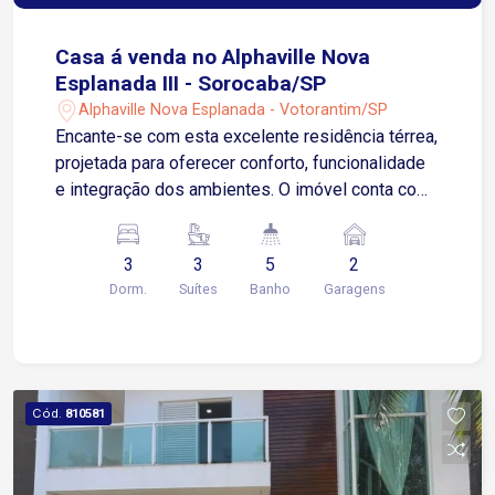
Casa á venda no Alphaville Nova
Esplanada III - Sorocaba/SP
Alphaville Nova Esplanada - Votorantim/SP
Encante-se com esta excelente residência térrea,
projetada para oferecer conforto, funcionalidade
e integração dos ambientes. O imóvel conta com
3 suítes espaçosas, sendo uma delas master
com banheira, proporcionando privacidade e
3
3
5
2
comodidade para toda a família. A sala de estar
Dorm.
Suítes
Banho
Garagens
integrada à cozinha e espaço gourmet,criando um
ambiente moderno e acolhedor, ideal para
receber amigos e familiares. Para quem busca
praticidade a casa dispõe de escritório, perfeito
para home office e despensa, garantindo melhor
Cód.
810581
organização e armazenamento. Piscina aquecida,
para momentos de lazer e confraternização que
permite aproveitar os dias de descanso em