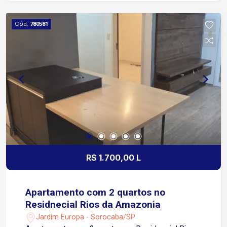
estrutura de lazer com piscina, salão de festas,
academia, playground, mini mercado e portaria,
Cód.
780581
garantindo mais segurança e qualidade de vida
para toda a família.
R$ 1.700,00 L
Apartamento com 2 quartos no
Residnecial Rios da Amazonia
Jardim Europa - Sorocaba/SP