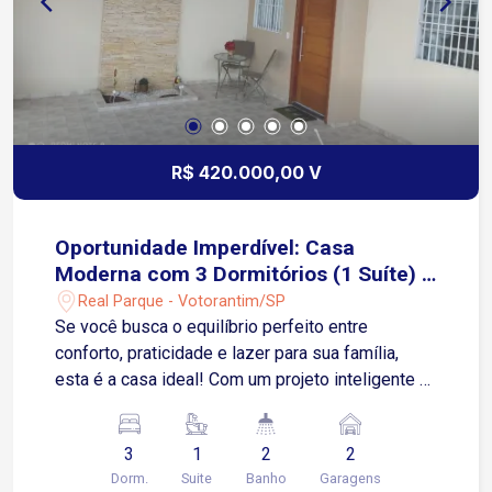
R$ 420.000,00 V
Oportunidade Imperdível: Casa
Moderna com 3 Dormitórios (1 Suíte) e
Espaço Gourmet Completo!
Real Parque - Votorantim/SP
Se você busca o equilíbrio perfeito entre
conforto, praticidade e lazer para sua família,
esta é a casa ideal! Com um projeto inteligente e
acabamentos de qualidade, este imóvel oferece
ambientes integrados e prontos para morar.
3
1
2
2
Destaques Internos: 3 Dormitórios
Dorm.
Suite
Banho
Garagens
Aconchegantes: Sendo uma suíte privativa com