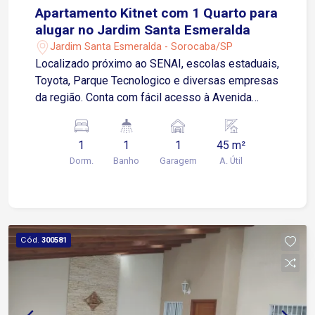
Apartamento Kitnet com 1 Quarto para
alugar no Jardim Santa Esmeralda
Jardim Santa Esmeralda - Sorocaba/SP
Localizado próximo ao SENAI, escolas estaduais,
Toyota, Parque Tecnologico e diversas empresas
da região. Conta com fácil acesso à Avenida
Itavuvu e à Avenida Monsenhor Mauro Vallini,
além de estar próximo a padarias, mercados e
1
1
1
45 m²
outros comércios locais. Sobre o imóvel: 1
Dorm.
Banho
Garagem
A. Útil
Quarto Sala de estar Cozinha com cooktop
Banheiro social Área de serviço Garagem: 1 vaga
descoberta Ideal para estudantes, profissionais
e quem busca morar próximo aos principais
polos industriais e comerciais da região. Agende
Cód.
300581
sua visita!