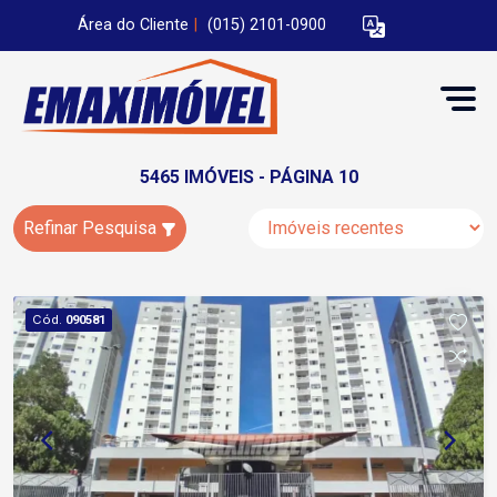
Área do Cliente
|
(015) 2101-0900
5465 IMÓVEIS - PÁGINA 10
Refinar Pesquisa
Cód.
090581