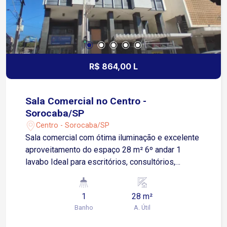
R$ 864,00 L
Sala Comercial no Centro -
Sorocaba/SP
Centro - Sorocaba/SP
Sala comercial com ótima iluminação e excelente
aproveitamento do espaço 28 m² 6º andar 1
lavabo Ideal para escritórios, consultórios,
profissionais liberais e prestadores de serviços
Não possui vaga de garagem, porém conta com
1
28 m²
diversos estacionamentos nas proximidades
Banho
A. Útil
Condomínio Nossa Senhora da Ponte com:
Recepção Ambiente comercial consolidado