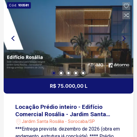
Cód.
930581
R$ 75.000,00 L
Locação Prédio inteiro - Edifício
Comercial Rosália - Jardim Santa
Rosália - Sorocaba/SP
Jardim Santa Rosália - Sorocaba/SP
***Entrega prevista: dezembro de 2026 (obra em
andamento, estrutura já concluída). **** Prédio