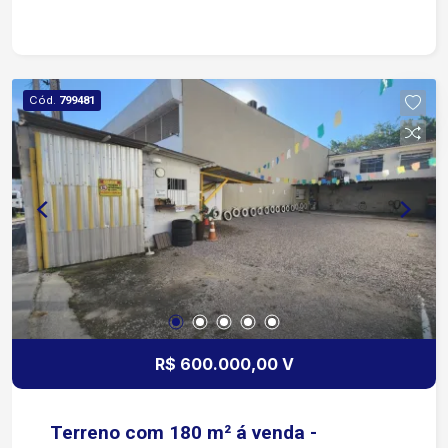
closet espaçoso, ideal para sua organização.
Móveis Planejados: Praticidade garantida com
armários de excelente padrão nos dormitórios e
na cozinha. Banheiros Modernos: Equipados com
Cód.
799481
gabinetes e box de vidro, unindo estética e
funcionalidade. Ambientes Sociais: Sala ampla e
iluminada, cozinha funcional e área de serviço
independente. Lazer e Conveniência: Espaço
Gourmet: Quintal privativo com churrasqueira, o
cenário perfeito para reunir amigos e familiares
no final de semana. Vagas de Garagem: 2 vagas
cobertas, garantindo a proteção do seu veículo.
Segurança e Conforto: Portão eletrônico instalado
para sua total tranquilidade. Resumo das
características: 3 Dormitórios (1 Suíte com
R$ 600.000,00 V
Closet) Sala e Cozinha com Planejados Área de
Serviço Quintal com Churrasqueira 2 Vagas
Cobertas e Portão Eletrônico Agende uma visita
Terreno com 180 m² á venda -