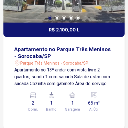
R$ 2.100,00 L
Apartamento no Parque Três Meninos
- Sorocaba/SP
Parque Três Meninos - Sorocaba/SP
Apartamento no 13º andar com vista livre 2
quartos, sendo 1 com sacada Sala de estar com
sacada Cozinha com gabinete Área de serviço
Banheiro com box Blindex 1 vaga de garagem
coberta Apenas 3 minutos da Avenida São Paulo
2
1
1
65 m²
5 minutos da Rodovia Raposo Tavares 7 minutos
Dorm.
Banho
Garagem
A. Útil
da Avenida Dom Aguirre Fácil acesso a
comércios, supermercados, escolas, serviços e
demais regiões da cidade O condomínio oferece