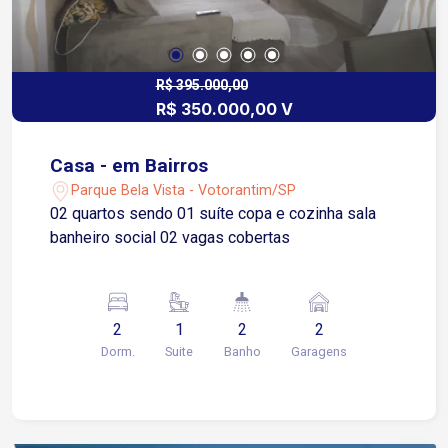
R$ 395.000,00
R$ 350.000,00 V
Casa - em Bairros
Parque Bela Vista - Votorantim/SP
02 quartos sendo 01 suíte copa e cozinha sala
banheiro social 02 vagas cobertas
2
1
2
2
Dorm.
Suite
Banho
Garagens