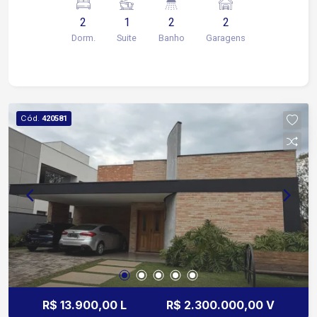
ideal podendo ser área gourmet, sala de jogos ou
2
1
2
2
até o terceiro quarto. 2 vagas de garagem
Dorm.
Suite
Banho
Garagens
descobertas
Cód.
420581
R$ 13.900,00 L
R$ 2.300.000,00 V