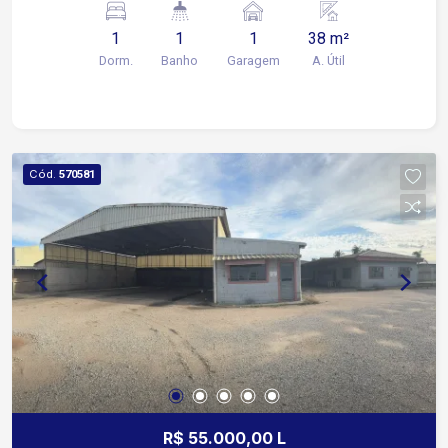
1
1
1
38 m²
Dorm.
Banho
Garagem
A. Útil
Cód.
570581
R$ 55.000,00 L