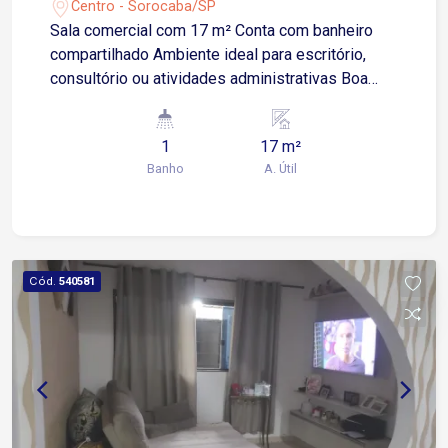
Centro - Sorocaba/SP
Sala comercial com 17 m² Conta com banheiro
compartilhado Ambiente ideal para escritório,
consultório ou atividades administrativas Boa
iluminação e fácil acesso Localizada na Rua
Professor Toledo, no Centro de Sorocaba Apenas
1
17 m²
4 minutos das Avenidas Moreira César e General
Banho
A. Útil
Carneiro 6 minutos da Avenida Barão de Tatuí 9
minutos das Avenidas Dom Aguirre e São Paulo
Região com grande fluxo de pessoas, comércios,
serviços e transporte público Excelente
oportunidade para quem busca uma sala
Cód.
540581
comercial em localização estratégica, no coração
de Sorocaba