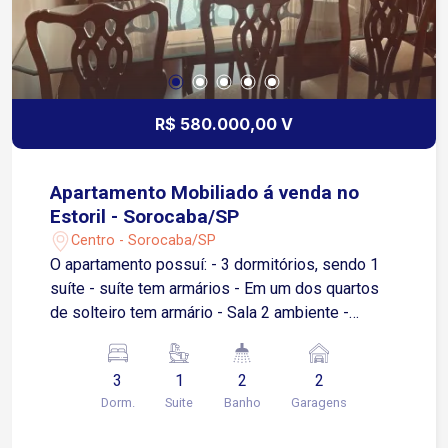
R$ 580.000,00 V
Apartamento Mobiliado á venda no
Estoril - Sorocaba/SP
Centro - Sorocaba/SP
O apartamento possuí: - 3 dormitórios, sendo 1
suíte - suíte tem armários - Em um dos quartos
de solteiro tem armário - Sala 2 ambiente -
Cozinha com armários - Banheiro com armários e
box - 2 vagas cobertas Condomínio oferece: -
3
1
2
2
Salão de jogos - Salão de festas - Segurança 24
Dorm.
Suite
Banho
Garagens
horas