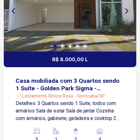
qualquer época do ano. Um imóvel que reúne
sofisticação, conforto e qualidade de vida em
cada detalhe.
R$ 8.000,00 L
Casa mobiliada com 3 Quartos sendo
1 Suíte - Golden Park Sigma -
Sorocaba/SP
Loteamento Dinora Rosa - Sorocaba/SP
Detalhes: 3 Quartos sendo 1 Suite, todos com
armários Sala de estar Sala de jantar Cozinha
com armários, gabinete, geladeira e cooktop 2
Banheiros sociais 2 Lavabos Área de serviço e
lavanderia com máquina de lavar Área gourmet
3
1
2
4