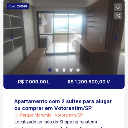
segurança Playground Espaço pet Academia
Cód.
288581
Sauna Mini campo Quadra poliesportiva Piscina
adulto e infantil Salão de festas 2 quiosques
Bicicletário Portaria 24 horas
R$ 7.000,00 L
R$ 1.209.500,00 V
Apartamento com 2 suites para alugar
ou comprar em Votorantim/SP
Parque Morumbi - Votorantim/SP
Localizado ao lado do Shopping Iguatemi