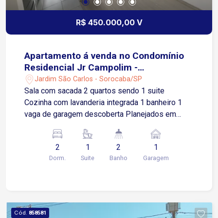
R$ 450.000,00 V
Apartamento á venda no Condomínio
Residencial Jr Campolim -
Sorocaba/SP
Jardim São Carlos - Sorocaba/SP
Sala com sacada 2 quartos sendo 1 suite
Cozinha com lavanderia integrada 1 banheiro 1
vaga de garagem descoberta Planejados em
todos os ambientes
2
1
2
1
Dorm.
Suite
Banho
Garagem
Cód.
858581