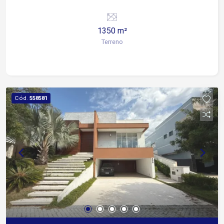
1350 m²
Terreno
Cód.
558581