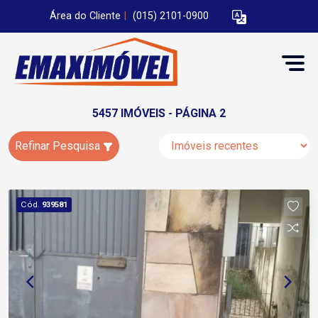
Área do Cliente
|
(015) 2101-0900
5457 IMÓVEIS - PÁGINA 2
Refinar Pesquisa
Cód.
939581