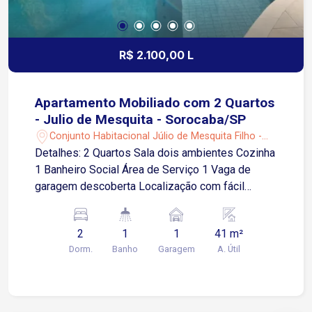
Quadra de futebol, Quadra tênis, Quadra Beach
tênis, Play ground, Academia, Pista de
caminhada, Lago;
R$ 2.100,00 L
Apartamento Mobiliado com 2 Quartos
- Julio de Mesquita - Sorocaba/SP
Conjunto Habitacional Júlio de Mesquita Filho -
Sorocaba/SP
Detalhes: 2 Quartos Sala dois ambientes Cozinha
1 Banheiro Social Área de Serviço 1 Vaga de
garagem descoberta Localização com fácil
acesso às principais vias e excelente mobilidade
urbana, próximo a comércios, serviços e
2
1
1
41 m²
transporte público 2 minutos da Avenida Dr.
Dorm.
Banho
Garagem
A. Útil
Américo Figueiredo 4 minutos da Rodovia
Raposo Tavares 9 minutos da Avenida General
Carneiro 6 minutos da Avenida Santa Cruz
Condomínio com estrutura completa de lazer e