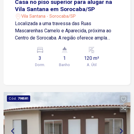
Casa no piso superior para alugar na
Vila Santana em Sorocaba/SP
Vila Santana - Sorocaba/SP
Localizada a uma travessa das Ruas
Mascarenhas Camelo e Aparecida, próxima ao
Centro de Sorocaba. A região oferece ampla
infraestrutura, com shopping, escolas,
supermercados, farmácias, restaurantes e
3
1
120 m²
diversos comércios e serviços, proporcionando
Dorm.
Banho
A. Útil
mais comodidade para o dia a dia. Sobre o
imóvel: 2 Quartos Sala de estar Cozinha Sala de
jantar Banheiro social Área de serviço Corredor
lateral Garagem: O imóvel não possui vaga de
garagem. Ideal para quem procura uma casa
Cód.
798581
funcional, bem localizada e próxima a tudo o que
é essencial para o dia a dia. Agende sua visita!