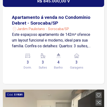
R$ 845.000,00 V
Apartamento á venda no Condomínio
Debret - Sorocaba/SP
Jardim Paulistano - Sorocaba/SP
Este espaçoso apartamento de 142m² oferece
um layout funcional e moderno, ideal para sua
família. Confira os detalhes: Quartos: 3 suítes,
sendo a suíte master equipada com closet,
banheira de hidromassagem, 2 cubas e 2
3
3
4
3
chuveiros. Salas: Sala ampla para 2 ambientes,
Dorm.
Suítes
Banho
Garagens
sala de TV e lavabo. Varanda: Espaçosa. Cozinha:
Totalmente equipada com fogão embutido de 6
bocas, coifa e despensa com prateleiras em
mármore. Lavanderia: Completa com banheiro
adicional. Diferenciais: Ar-condicionado nos
Cód.
519581
quartos e sala de TV. Armários modulados nos
quartos, banheiros, cozinha e lavanderia.