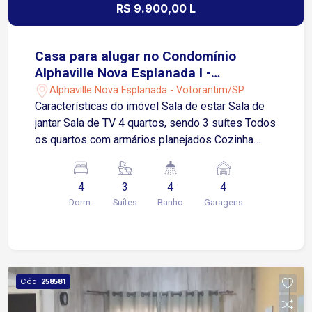
R$ 9.900,00 L
Casa para alugar no Condomínio
Alphaville Nova Esplanada I -
Votorantim/SP
Alphaville Nova Esplanada - Votorantim/SP
Características do imóvel Sala de estar Sala de
jantar Sala de TV 4 quartos, sendo 3 suítes Todos
os quartos com armários planejados Cozinha
totalmente planejada com armários e
eletrodomésticos Despensa Área gourmet
4
3
4
4
Piscina Garagem para 4 carros, sendo 2 vagas
Dorm.
Suítes
Banho
Garagens
cobertas Condomínio de alto padrão na divisa
entre Sorocaba e Votorantim Fácil acesso às
Rodovias Raposo Tavares, Castelo Branco e
Santos Dumont Próximo ao Shopping Iguatemi
Esplanada Infraestrutura do condomínio Portaria
Cód.
258581
e segurança 24 horas Piscinas Academia Salão
de festas Quadras esportivas Quadras de tênis