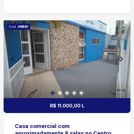
comércio, serviços, supermercados e demais
facilidades para o dia a dia, tornando o imóvel
uma opção prática para moradia. Condomínio
com: Piscina Playground Portaria Casa em
Cód.
498581
condomínio residencial, com ambientes práticos
e boa localização, próxima a importantes vias de
acesso da cidade.
R$ 11.000,00 L
Casa comercial com
aproximadamente 8 salas no Centro