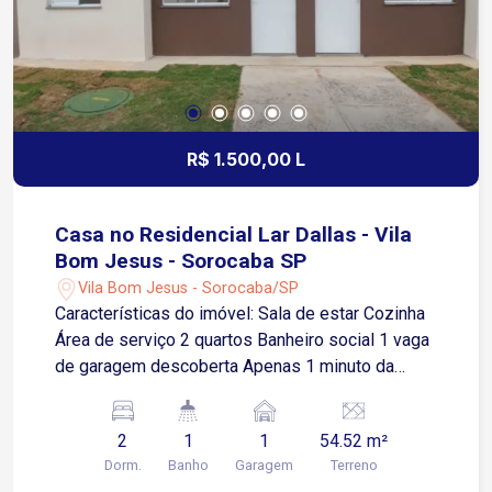
R$ 1.500,00 L
Casa no Residencial Lar Dallas - Vila
Bom Jesus - Sorocaba SP
Vila Bom Jesus - Sorocaba/SP
Características do imóvel: Sala de estar Cozinha
Área de serviço 2 quartos Banheiro social 1 vaga
de garagem descoberta Apenas 1 minuto da
Avenida Ipanema, importante via de acesso da
região Aproximadamente 8 minutos da Estrada
2
1
1
54.52 m²
do Ipatinga Cerca de 10 minutos da Avenida
Dorm.
Banho
Garagem
Terreno
Vinícius de Moraes A região conta ainda com