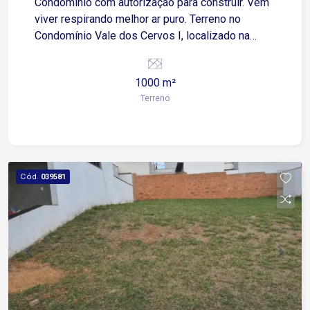
Condomínio com autorização para construir. Vem
viver respirando melhor ar puro. Terreno no
Condomínio Vale dos Cervos I, localizado na
cidade Araiçoaba da Serra, próximo a Rodovia
Raposo Tavares. Lado esquerdo e direito com:
1000 m²
50,00m Área do Total do Terreno: 20,00 X 50,00 =
Terreno
1.000,00m² Aceita Veículo como parte do
pagamento!
Cód.
039581