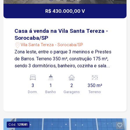
R$ 430.000,00 V
Casa á venda na Vila Santa Tereza -
Sorocaba/SP
Vila Santa Tereza - Sorocaba/SP
Zona leste, entre o parque 3 meninos e Prestes
de Barros. Terreno 350 m², construção 175 m²,
sendo 3 dormitórios, banheiro, cozinha e sala.
Obs: reforma. Valor 400 mil livre de comissão.
Ótimo para reformar, construir outra ou kitnets.
3
1
2
350 m²
Dorm.
Banho
Garagens
Terreno
Cód.
129581