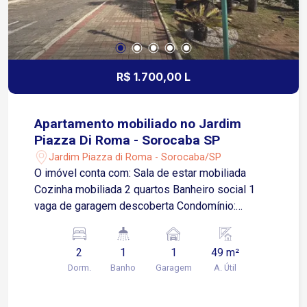
pessoas e excelente acesso por transporte
público Localização estratégica para empresas
que buscam visibilidade, praticidade e facilidade
de deslocamento
R$ 1.700,00 L
Apartamento mobiliado no Jardim
Piazza Di Roma - Sorocaba SP
Jardim Piazza di Roma - Sorocaba/SP
O imóvel conta com: Sala de estar mobiliada
Cozinha mobiliada 2 quartos Banheiro social 1
vaga de garagem descoberta Condomínio:
Portaria 24 horas Espaço gourmet Playground
Localizado no Jardim Piazza Di Roma, uma
2
1
1
49 m²
região residencial e bem estruturada de
Dorm.
Banho
Garagem
A. Útil
Sorocaba, com fácil acesso a importantes vias da
cidade.