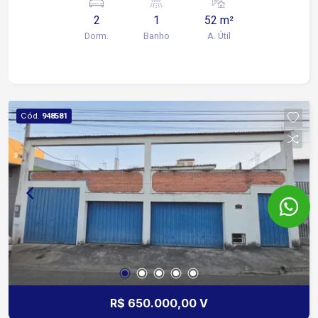
2
1
52 m²
Dorm.
Banho
A. Útil
Cód.
948581
R$ 650.000,00 V