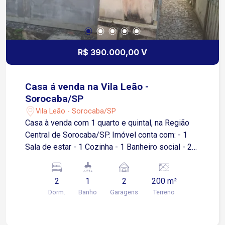
R$ 390.000,00 V
Casa á venda na Vila Leão -
Sorocaba/SP
Vila Leão - Sorocaba/SP
Casa à venda com 1 quarto e quintal, na Região
Central de Sorocaba/SP. Imóvel conta com: - 1
Sala de estar - 1 Cozinha - 1 Banheiro social - 2
Quartos - 1 Área de serviço coberta - 1 Quintal
amplo - 2 Vagas de garagem cobertas
2
1
2
200 m²
Destaques da localização: Com localização
Dorm.
Banho
Garagens
Terreno
privilegiada, com acesso a diversos comércios e
serviços da região. - 7 minutos de carro do
Centro - 8 minutos de carro da Padaria Real - 8