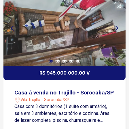
planejados na cozinha e área gourmet. Garagem
para 4 carros: 2 vagas cobertas Condomínio com:
Segurança 24 horas Ambiente privativo Ampla
área verde Localização privilegiada na Zona
Norte de Sorocaba, próximo a supermercados,
escolas, farmácias e comércios em geral. Aceita
financiamento. Excelente custo-benefício para
morar com qualidade ou investir.
R$ 945.000.000,00 V
Casa á venda no Trujillo - Sorocaba/SP
Vila Trujillo - Sorocaba/SP
Casa com 3 dormitórios (1 suíte com armário),
sala em 3 ambientes, escritório e cozinha. Área
de lazer completa: piscina, churrasqueira e
edícula com banheiro. Lavanderia. 3 vagas