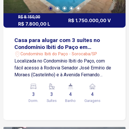
R$ 8.150,00
R$ 1.750.000,00 V
R$ 7.800,00 L
Casa para alugar com 3 suítes no
Condomínio Ibiti do Paço em
Sorocaba/SP
Condomínio Ibiti do Paço - Sorocaba/SP
Localizada no Condomínio Ibiti do Paço, com
fácil acesso à Rodovia Senador José Ermírio de
Moraes (Castelinho) e à Avenida Fernando
Stecca. Próxima às faculdades UNIP, Facens,
FATEC e UNESP, além de supermercados,
3
3
4
4
restaurantes, escolas, farmácias e diversos
Dorm.
Suítes
Banho
Garagens
comércios e serviços. Sobre o imóvel: 3 suítes
Sala de estar Cozinha Área de serviço 4
banheiros, além de lavabo Piscina com
aquecimento solar Espaço gourmet completo