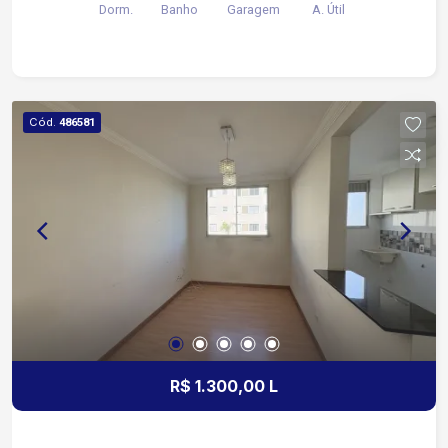
Dorm.
Banho
Garagem
A. Útil
carro. Condomínio Oferece Churrasqueira Portaria
24 horas Playground Quadra poliesportiva
Localização próxima à Rodovia Emerenciano
Prestes de Barros e ao Supermercado Super
José.
Cód.
486581
R$ 1.300,00 L