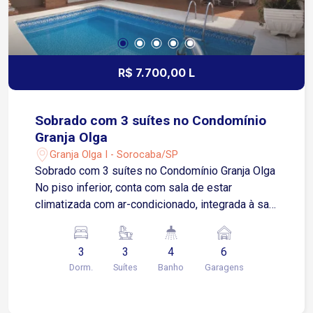
R$ 7.700,00 L
Sobrado com 3 suítes no Condomínio
Granja Olga
Granja Olga I - Sorocaba/SP
Sobrado com 3 suítes no Condomínio Granja Olga
No piso inferior, conta com sala de estar
climatizada com ar-condicionado, integrada à sala
de jantar Cozinha funcional, equipada com
armários planejados, cooktop e despensa Área
3
3
4
6
de serviços com lavabo de apoio Lavabo Área de
Dorm.
Suítes
Banho
Garagens
luz 1 suíte no piso inferior, equipada com
armários planejados e ar-condicionado No piso
superior, dispõe de 2 suítes climatizadas com ar-