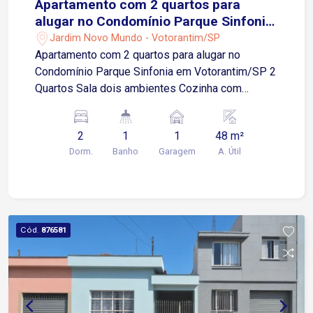
Apartamento com 2 quartos para
alugar no Condomínio Parque Sinfonia
em Votorantim/SP
Jardim Novo Mundo - Votorantim/SP
Apartamento com 2 quartos para alugar no
Condomínio Parque Sinfonia em Votorantim/SP 2
Quartos Sala dois ambientes Cozinha com
armários Area de serviços 1 Banheiro social com
armário e box blindex 1 Vaga de garagem
2
1
1
48 m²
descoberta Localização: A 2 minutos da Rodovia
Dorm.
Banho
Garagem
A. Útil
Raposo Tavares A 3 minutos do Max Atacadista
A 5 minutos do Ceagesp e da UBS Jardim Novo
Mundo Região com mercados, farmacia, creche e
outras conveniências. Condomínio completo com:
Portaria 24h com reconhecimento facial Piscinas
Cód.
876581
adulto e infantil Academia equipada Salão de
festas Parquinho infantil Mini mercado Quadra
esportiva Quiosques com churrasqueira
Bicicletário Agende sua visita!