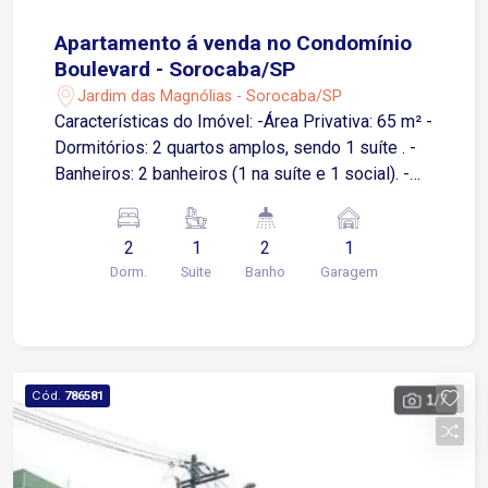
Apartamento á venda no Condomínio
Boulevard - Sorocaba/SP
Jardim das Magnólias - Sorocaba/SP
Características do Imóvel: -Área Privativa: 65 m² -
Dormitórios: 2 quartos amplos, sendo 1 suíte . -
Banheiros: 2 banheiros (1 na suíte e 1 social). -
Vagas de Garagem: 1 vaga coberta . Diferenciais
e Acabamentos: O apartamento destaca-se pelo
2
1
2
1
seu excelente estado de conservação e
Dorm.
Suite
Banho
Garagem
acabamentos de qualidade, incluindo: -Sala de
estar ampla, perfeita para momentos de lazer
com a família. -Cozinha funcional e área de
serviço integrada, otimizando o espaço. -Sacada
para relaxar. -Armários embutidos na cozinha
Cód.
786581
(módulos planejados) . -Instalações de Blindex
no banheiro e box. Infraestrutura do Condomínio:
O Edifício Boulevard Sorocaba oferece a
segurança e a praticidade de um condomínio