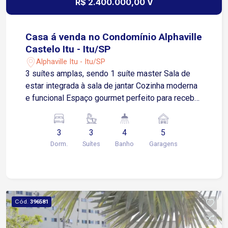
R$ 2.400.000,00 V
escolas, hospitais, bancos e centros comerciais
Não perca esta chance de investir no coração da
cidade! Para mais informações, visita técnica ou
Casa á venda no Condomínio Alphaville
negociação, entre em contato.
Castelo Itu - Itu/SP
Alphaville Itu - Itu/SP
3 suítes amplas, sendo 1 suíte master Sala de
estar integrada à sala de jantar Cozinha moderna
e funcional Espaço gourmet perfeito para receber
amigos e família Piscina com borda infinita e
vista incrível para a mata Garagem para até 5
3
3
4
5
carros
Dorm.
Suítes
Banho
Garagens
Cód.
396581