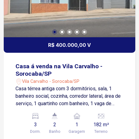
R$ 400.000,00 V
Casa á venda na Vila Carvalho -
Sorocaba/SP
Vila Carvalho - Sorocaba/SP
Casa térrea antiga com 3 dormitórios, sala, 1
banheiro social, cozinha, corredor lateral, área de
serviço, 1 quartinho com banheiro, 1 vaga de
garagem coberta. Imóvel podendo ser residencial
ou comercial a 5 minutos do centro e do
3
2
1
182 m²
comércio da cidade.
Dorm.
Banho
Garagem
Terreno