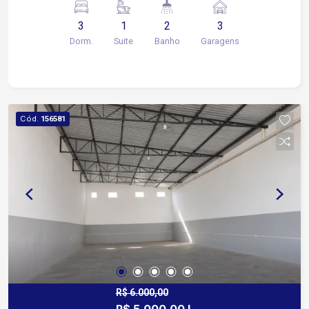
cobertas.
3
1
2
3
Dorm.
Suite
Banho
Garagens
Cód.
156581
R$ 6.000,00