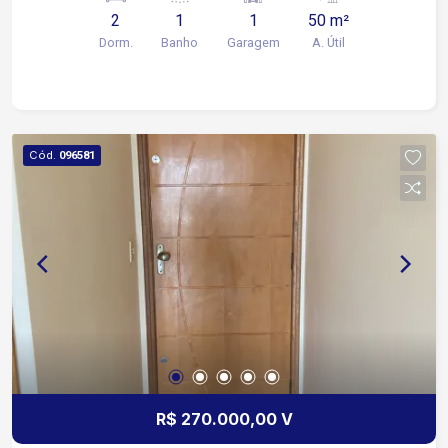
2
1
1
50 m²
Dorm.
Banho
Garagem
A. Útil
Cód.
096581
R$ 270.000,00 V