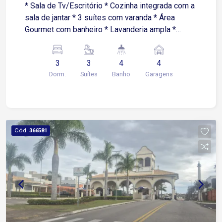
* Sala de Tv/Escritório * Cozinha integrada com a
sala de jantar * 3 suítes com varanda * Área
Gourmet com banheiro * Lavanderia ampla *
Quintal com espaço para piscina * Garagem para
4 carros ou mais * Porão amplo * Sistema de
3
3
4
4
bolsão para água de chuva e distribuição nas
Dorm.
Suítes
Banho
Garagens
torneiras do quintal e jardim
Cód.
366581