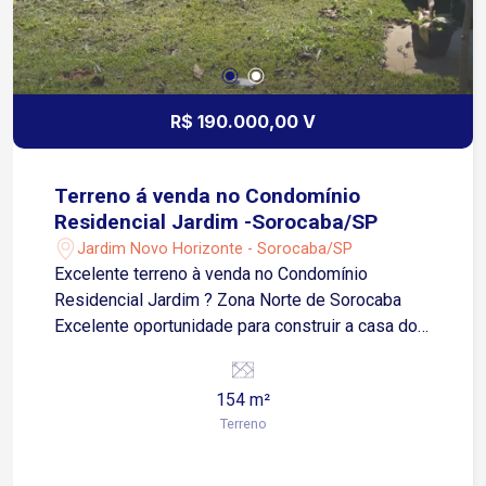
R$ 190.000,00 V
Terreno á venda no Condomínio
Residencial Jardim -Sorocaba/SP
Jardim Novo Horizonte - Sorocaba/SP
Excelente terreno à venda no Condomínio
Residencial Jardim ? Zona Norte de Sorocaba
Excelente oportunidade para construir a casa dos
seus sonhos em um dos condomínios que mais
crescem na Zona Norte de Sorocaba! Terreno
154 m²
plano com 154 m², medindo 7 metros de frente
Terreno
por 22 metros de profundidade, ideal para um
projeto moderno e bem distribuído. Localizado no
Condomínio Residencial Jardim, o imóvel oferece