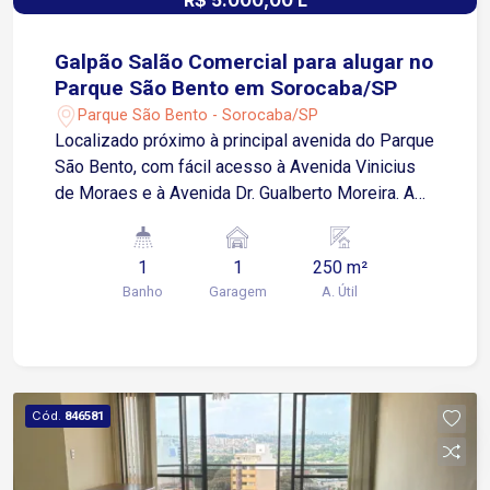
R$ 5.000,00 L
Galpão Salão Comercial para alugar no
Parque São Bento em Sorocaba/SP
Parque São Bento - Sorocaba/SP
Localizado próximo à principal avenida do Parque
São Bento, com fácil acesso à Avenida Vinicius
de Moraes e à Avenida Dr. Gualberto Moreira. A
região possui intenso fluxo de pessoas e
veículos, além de contar com diversos comércios
1
1
250 m²
e serviços, proporcionando exposição para sua
Banho
Garagem
A. Útil
empresa. Sobre o imóvel: Salão comercial com
250 m² Pé-direito alto Banheiro Espaço interno,
com aproveitamento para diferentes layouts
Diferenciais: Localização em região comercial
consolidada Alta visibilidade para o seu negócio
Cód.
846581
Ideal para depósitos, distribuidoras, centros
automotivos e diversos segmentos comerciais
Agende sua visita e conheça o espaço ideal para