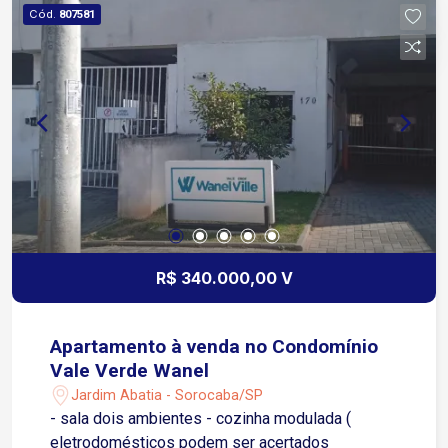
com churrasqueira, fogão a lenha e forno para
Cód.
807581
pizza Garagem: Espaço para veículos
Condomínio oferece: Portaria e segurança 24
horas Extensa área verde Lago Pista de
caminhada Quiosques com churrasqueira Áreas
de lazer e convivência Ambiente tranquilo e ideal
para toda a família Ideal para quem busca um
imóvel de alto padrão, com excelente
infraestrutura de lazer, segurança e fácil acesso
às principais vias da cidade. Agende sua visita e
venha conhecer esta incrível residência!
R$ 340.000,00 V
Apartamento à venda no Condomínio
Vale Verde Wanel
Jardim Abatia - Sorocaba/SP
- sala dois ambientes - cozinha modulada (
eletrodomésticos podem ser acertados