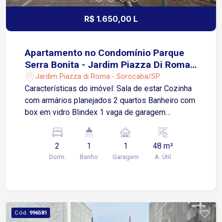
R$ 1.650,00 L
Apartamento no Condomínio Parque
Serra Bonita - Jardim Piazza Di Roma -
Sorocaba/SP
Jardim Piazza di Roma - Sorocaba/SP
Características do imóvel: Sala de estar Cozinha
com armários planejados 2 quartos Banheiro com
box em vidro Blindex 1 vaga de garagem
descoberta O Condomínio Parque Serra Bonita
oferece infraestrutura com portaria, playground,
2
1
1
48 m²
quadra poliesportiva, salão de festas, espaço
Dorm.
Banho
Garagem
A. Útil
gourmet com churrasqueira e academia ao ar
livre, proporcionando mais segurança e qualidade
de vida. Ótima localização, na região do Jardim
Piazza Di Roma, com fácil acesso à Rodovia
Raposo Tavares, Avenida General Carneiro e
Cód.
996581
próximo a supermercados, farmácias, escolas e