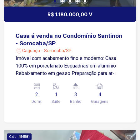
R$ 1.180.000,00 V
Casa á venda no Condomínio Santinon
- Sorocaba/SP
Caguaçu - Sorocaba/SP
Imóvel com acabamento fino e moderno: Casa
100% em porcelanato Esquadrias em alumínio
Rebaixamento em gesso Preparação para ar-
condicionado Pavimento térreo: Hall de entrada
Sala de estar ampla Sala de jantar integrada
2
1
3
4
Cozinha espaçosa Pavimento superior: Suíte
Dorm.
Suite
Banho
Garagens
master com closet e persiana automatizada Sala
íntima 2 dormitórios Banheiro social Área
gourmet completa: 70 m² de área coberta
Excelente acabamento Espaço ideal para receber
família e amigos Quintal livre com 88 m² Móveis
Cód.
456581