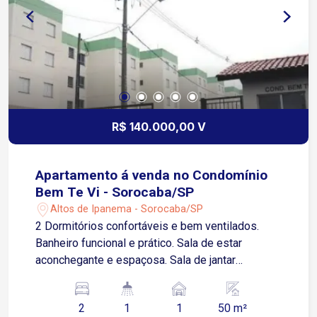
residencial bem estruturado, com vagas de
garagem cobertas e localização privilegiada,
cercado por comércio, serviços e áreas de lazer
no bairro Jardim das Magnólias . Agende sua
visita !!!
R$ 140.000,00 V
Apartamento á venda no Condomínio
Bem Te Vi - Sorocaba/SP
Altos de Ipanema - Sorocaba/SP
2 Dormitórios confortáveis e bem ventilados.
Banheiro funcional e prático. Sala de estar
aconchegante e espaçosa. Sala de jantar
integrada, perfeita para refeições em família.
Cozinha bem distribuída e funcional. Lavanderia
2
1
1
50 m²
separada e arejada. Garagem descoberta para 1