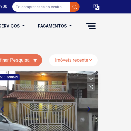
0900
SERVIÇOS
PAGAMENTOS
finar Pesquisa
Cód.
530681