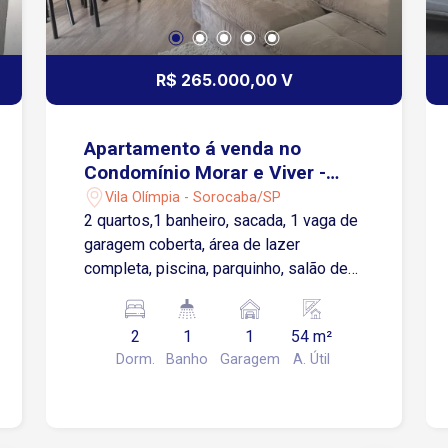
R$ 265.000,00 V
Apartamento á venda no
Condomínio Morar e Viver -
Sorocaba/SP
Vila Olímpia - Sorocaba/SP
2 quartos,1 banheiro, sacada, 1 vaga de
garagem coberta, área de lazer
completa, piscina, parquinho, salão de
jogos, salão de festa, academia e
churrasqueira.
2
1
1
54 m²
Dorm.
Banho
Garagem
A. Útil