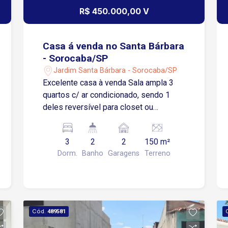
R$ 450.000,00 V
Casa á venda no Santa Bárbara
- Sorocaba/SP
Jardim Santa Bárbara - Sorocaba/SP
Excelente casa à venda Sala ampla 3
quartos c/ ar condicionado, sendo 1
deles reversível para closet ou
banheiro. Área de lazer Cozinha c/
armário 1 banheiro Garagem p/ 2 carros,
3
2
2
150 m²
coberta c/ portão automatizado Quintal
Dorm.
Banho
Garagens
Terreno
c/ lavanderia, despensa e 1 banheiro.
Cód.
489581