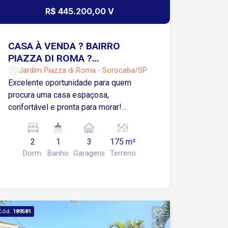
R$ 445.200,00 V
CASA À VENDA ? BAIRRO
PIAZZA DI ROMA ?
SOROCABA/SP
Jardim Piazza di Roma - Sorocaba/SP
Excelente oportunidade para quem
procura uma casa espaçosa,
confortável e pronta para morar!
Características do imóvel: 2 quartos 1
banheiro + 1 lavabo Sala ampla Cozinha
2
1
3
175 m²
3 vagas de garagem Terreno de 175 m²
Dorm.
Banho
Garagens
Terreno
160 m² de área construída Localizada
no bairro Piazza di Roma, em Sorocaba,
uma região tranquila e com fácil acesso
ao comércio, escolas e principais vias
da cidade.
Cód.
189581