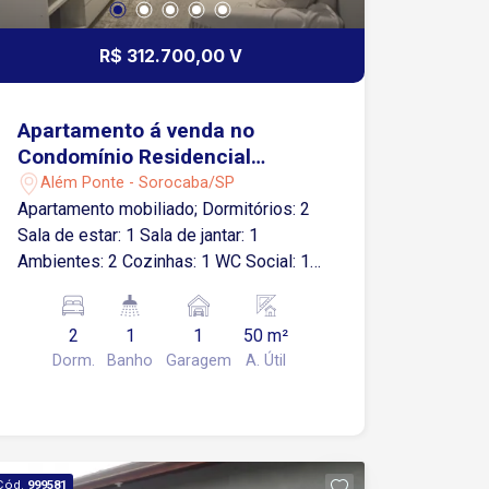
R$ 312.700,00 V
Apartamento á venda no
Condomínio Residencial
Bosque São Paulo -
Além Ponte - Sorocaba/SP
Sorocaba/SP
Apartamento mobiliado; Dormitórios: 2
Sala de estar: 1 Sala de jantar: 1
Ambientes: 2 Cozinhas: 1 WC Social: 1
Área de serviço: 1 Garagem
Descoberta: 1 vaga Lazer do
2
1
1
50 m²
condomínio ? Playground ? Salão de
Dorm.
Banho
Garagem
A. Útil
festas ? Sauna
Cód.
999581