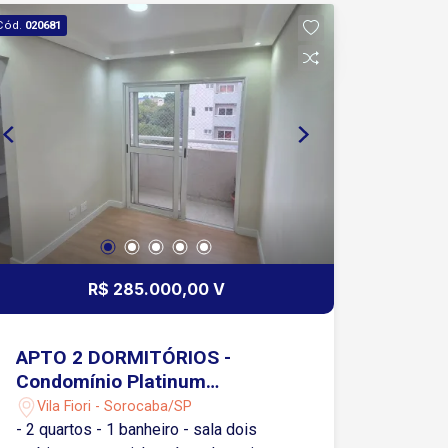
Cód.
020681
R$ 285.000,00 V
APTO 2 DORMITÓRIOS -
Condomínio Platinum
Sorocaba - Vila Fiori
Vila Fiori - Sorocaba/SP
- 2 quartos - 1 banheiro - sala dois