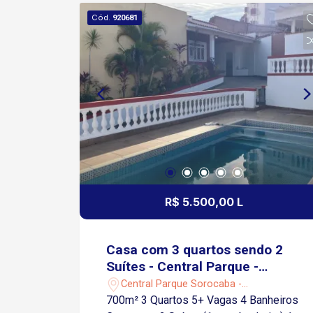
Cód.
920681
R$ 5.500,00 L
Casa com 3 quartos sendo 2
Suítes - Central Parque -
Sorocaba/SP
Central Parque Sorocaba -
Sorocaba/SP
700m² 3 Quartos 5+ Vagas 4 Banheiros