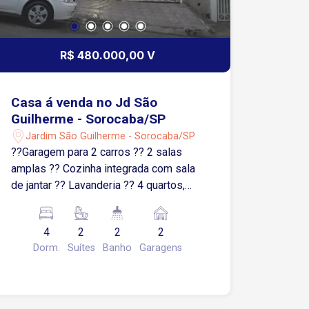
R$ 480.000,00 V
Casa á venda no Jd São
Guilherme - Sorocaba/SP
Jardim São Guilherme - Sorocaba/SP
??Garagem para 2 carros ?? 2 salas
amplas ?? Cozinha integrada com sala
de jantar ?? Lavanderia ?? 4 quartos,
sendo 2 suítes ?? 2 banheiros sociais
?? Churrasqueira ?? Fogão a lenha ??
4
2
2
2
Forno de pizza ?? Espaço mobiliado e
Dorm.
Suítes
Banho
Garagens
pronto para receber amigos e família