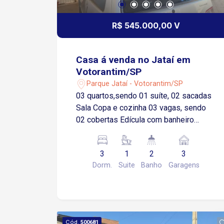
R$ 545.000,00 V
Casa á venda no Jataí em
Votorantim/SP
Parque Jataí - Votorantim/SP
03 quartos,sendo 01 suíte, 02 sacadas
Sala Copa e cozinha 03 vagas, sendo
02 cobertas Edícula com banheiro
Churrasqueira
3
1
2
3
Dorm.
Suite
Banho
Garagens
Cód.
500681