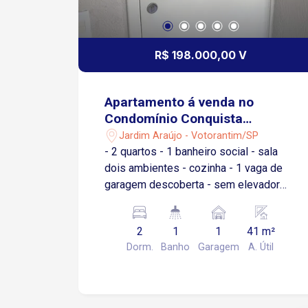
R$ 198.000,00 V
Apartamento á venda no
Condomínio Conquista
Votorantim
Jardim Araújo - Votorantim/SP
- 2 quartos - 1 banheiro social - sala
dois ambientes - cozinha - 1 vaga de
garagem descoberta - sem elevador
Condomínio: quadra 3 salão de festa
pequenos, portaria 24 horas.
2
1
1
41 m²
Dorm.
Banho
Garagem
A. Útil