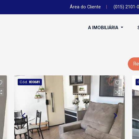
Área do Cliente
|
(015) 2101-
A IMOBILIÁRIA
Re
Cód.
830681