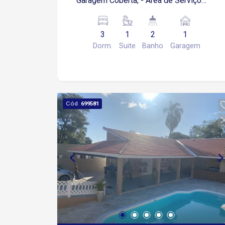
Garagem Coberta; - Área de Serviço
coberta
3
1
2
1
Dorm.
Suite
Banho
Garagem
Cód.
699581