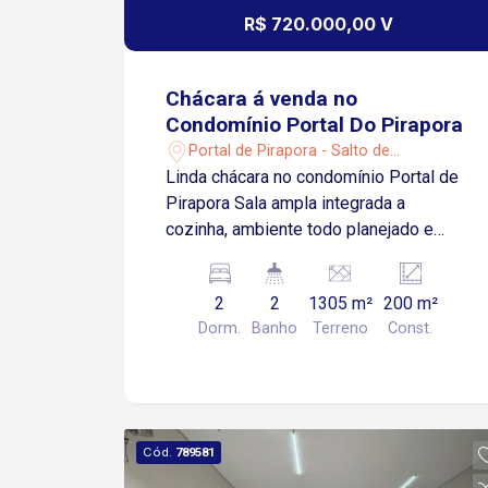
R$ 720.000,00 V
Chácara á venda no
Condomínio Portal Do Pirapora
Portal de Pirapora - Salto de
Pirapora/SP
Linda chácara no condomínio Portal de
Pirapora Sala ampla integrada a
cozinha, ambiente todo planejado e
moderno. 2 Quartos c/ planejados, e ar
condicionado. 2 banheiros. Casa toda
2
2
1305 m²
200 m²
varandada, c/ espaço gourmet, (com
Dorm.
Banho
Terreno
Const.
armário, geladeira). 1 banheiro externo.
Piscina 4 x 9. Venda de porteira
fechada. Portaria 24 horas. Mercado
dentro do condomínio ESTUDA
PERMUTA POR APARTAMENTO DE
Cód.
789581
MENOR VALOR NA ZONAL SUL OU