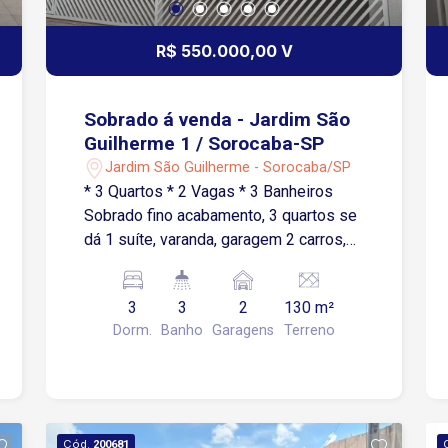
memoráveis com quem você ama. O
Condomínio Vila Grimaldi oferece toda
R$ 550.000,00 V
a segurança e tranquilidade que você e
sua família merecem. É a oportunidade
ideal para quem busca qualidade de
Sobrado á venda - Jardim São
vida em uma região valorizada de
Guilherme 1 / Sorocaba-SP
Sorocaba
Jardim São Guilherme - Sorocaba/SP
* 3 Quartos * 2 Vagas * 3 Banheiros
Sobrado fino acabamento, 3 quartos se
dá 1 suíte, varanda, garagem 2 carros,
sala, sala de jantar, lavabo , WC social,
cozinha, lavanderia, depósito, escritório,
3
3
2
130 m²
gourmet, alarme , cerca elétrica, câmera,
Dorm.
Banho
Garagens
Terreno
portão automático.
Cód.
200681