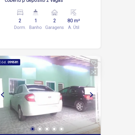
coberto p depósito 2 vagas
2
1
2
80 m²
Dorm.
Banho
Garagens
A. Útil
Cód.
099581