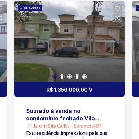
Cód.
320681
R$ 1.350.000,00 V
Sobrado á venda no
condomínio fechado Vila
Grimaldi - Sorocaba/SP
Jardim São Carlos - Sorocaba/SP
Esta residência impressiona pela sua