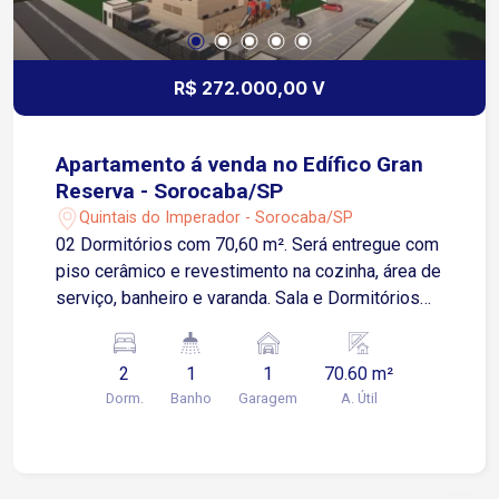
R$ 272.000,00 V
Apartamento á venda no Edífico Gran
Reserva - Sorocaba/SP
Quintais do Imperador - Sorocaba/SP
02 Dormitórios com 70,60 m². Será entregue com
piso cerâmico e revestimento na cozinha, área de
serviço, banheiro e varanda. Sala e Dormitórios
serão entregues no contrapiso. Apartamento
possui 01 Vaga de Garagem Descoberta e Fixa
2
1
1
70.60 m²
para um veículo de pequeno ou médio porte
Dorm.
Banho
Garagem
A. Útil
Condomínio: torre única, 2 elevadores,
playground, salão de festas.