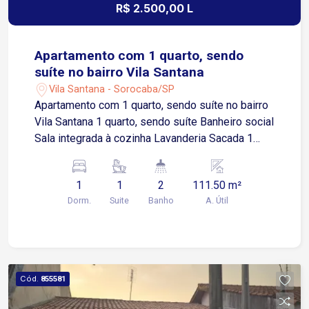
R$ 2.500,00 L
Apartamento com 1 quarto, sendo
suíte no bairro Vila Santana
Vila Santana - Sorocaba/SP
Apartamento com 1 quarto, sendo suíte no bairro
Vila Santana 1 quarto, sendo suíte Banheiro social
Sala integrada à cozinha Lavanderia Sacada 1
vaga de estacionamento compartilhada
(possibilidade de negociação) Localização
1
1
2
111.50 m²
Localizado na Vila Santana, bairro tradicional de
Dorm.
Suite
Banho
A. Útil
Sorocaba com excelente infraestrutura
Aproximadamente 3 minutos da Avenida General
Osório Cerca de 5 minutos da Avenida Afonso
Vergueiro Aproximadamente 6 minutos do Centro
de Sorocaba Fácil acesso à Avenida Dom Aguirre
Cód.
855581
em cerca de 7 minutos Aproximadamente 10
minutos da Rodovia Castelo Branco Região