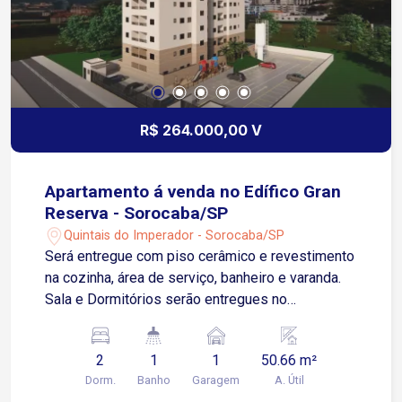
R$ 264.000,00 V
Apartamento á venda no Edífico Gran
Reserva - Sorocaba/SP
Quintais do Imperador - Sorocaba/SP
Será entregue com piso cerâmico e revestimento
na cozinha, área de serviço, banheiro e varanda.
Sala e Dormitórios serão entregues no
contrapiso Apartamento possui 01 Vaga de
Garagem Descoberta e Fixa para um veículo de
2
1
1
50.66 m²
pequeno ou médio porte Condomínio: torre única,
Dorm.
Banho
Garagem
A. Útil
2 elevadores, playground, salão de festas.