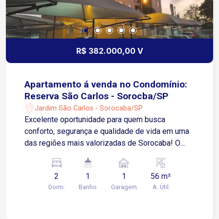
R$ 382.000,00 V
Apartamento á venda no Condomínio:
Reserva São Carlos - Sorocba/SP
Jardim São Carlos - Sorocaba/SP
Excelente oportunidade para quem busca
conforto, segurança e qualidade de vida em uma
das regiões mais valorizadas de Sorocaba! O
apartamento possui 56 m² de área privativa,
distribuídos em: Piso em porcelanato em todos
2
1
1
56 m²
os ambientes O Condomínio conta com uma
Dorm.
Banho
Garagem
A. Útil
completa infraestrutura de lazer e segurança,
oferecendo piscina, playground, quadra esportiva,
bicicletário, quiosque com churrasqueira, salão