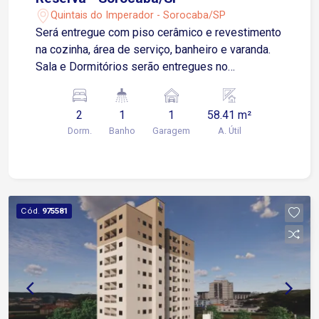
Quintais do Imperador - Sorocaba/SP
Será entregue com piso cerâmico e revestimento
na cozinha, área de serviço, banheiro e varanda.
Sala e Dormitórios serão entregues no
contrapiso Apartamento possui 01 Vaga de
Garagem Descoberta e Fixa para um veículo de
2
1
1
58.41 m²
pequeno ou médio porte Condomínio: torre única,
Dorm.
Banho
Garagem
A. Útil
2 elevadores, playground, salão de festas.
Cód.
975581