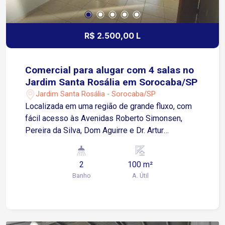
R$ 2.500,00 L
Comercial para alugar com 4 salas no
Jardim Santa Rosália em Sorocaba/SP
Jardim Santa Rosália - Sorocaba/SP
Localizada em uma região de grande fluxo, com
fácil acesso às Avenidas Roberto Simonsen,
Pereira da Silva, Dom Aguirre e Dr. Artur
Bernardes. O entorno conta com ampla
infraestrutura comercial e de serviços,
2
100 m²
proporcionando praticidade para clientes e
Banho
A. Útil
colaboradores. Sobre o imóvel: Sobreloja 4 salas
2 banheiros Cozinha Área de luz Todas as salas
preparadas para instalação de ar-condicionado
Diferenciais: Entrada lateral independente