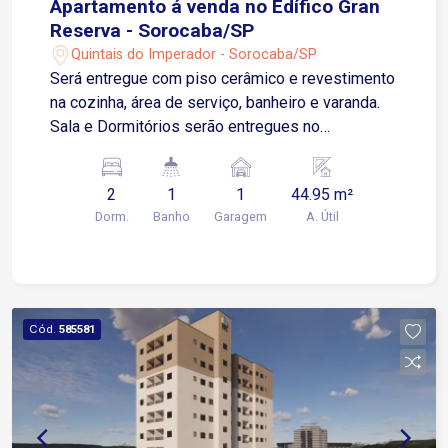
Apartamento á venda no Edífico Gran
Reserva - Sorocaba/SP
Quintais do Imperador - Sorocaba/SP
Será entregue com piso cerâmico e revestimento
na cozinha, área de serviço, banheiro e varanda.
Sala e Dormitórios serão entregues no
contrapiso Apartamento possui 01 Vaga de
Garagem Descoberta e Fixa para um veículo de
2
1
1
44.95 m²
pequeno ou médio porte Condomínio: torre única,
Dorm.
Banho
Garagem
A. Útil
2 elevadores, playground, salão de festas.
Cód.
585581