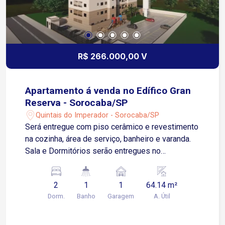
R$ 266.000,00 V
Apartamento á venda no Edífico Gran
Reserva - Sorocaba/SP
Quintais do Imperador - Sorocaba/SP
Será entregue com piso cerâmico e revestimento
na cozinha, área de serviço, banheiro e varanda.
Sala e Dormitórios serão entregues no
contrapiso, possuí uma espaçosa área externa
Apartamento possui 01 Vaga de Garagem
2
1
1
64.14 m²
Descoberta e Fixa para um veículo de pequeno
Dorm.
Banho
Garagem
A. Útil
ou médio porte Condomínio: torre única, 2
elevadores, playground, salão de festas.