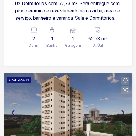
02 Dormitórios com 62,73 m². Será entregue com
piso cerâmico e revestimento na cozinha, área de
serviço, banheiro e varanda. Sala e Dormitórios
serão entregues no contrapiso, possuí uma
espaçosa área externa Apartamento possui 01
2
1
1
62.73 m²
Vaga de Garagem Descoberta e Fixa para um
Dorm.
Banho
Garagem
A. Útil
veículo de pequeno ou médio porte Condomínio:
torre única, 2 elevadores, playground, salão de
festas.
Cód.
375581