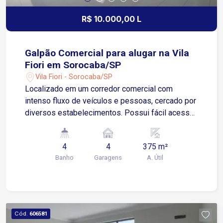
R$ 10.000,00 L
Galpão Comercial para alugar na Vila
Fiori em Sorocaba/SP
Vila Fiori - Sorocaba/SP
Localizado em um corredor comercial com
intenso fluxo de veículos e pessoas, cercado por
diversos estabelecimentos. Possui fácil acesso
à Avenida José Joaquim de Lacerda e à Avenida
Dom Aguirre, garantindo logística e praticidade.
4
4
375 m²
Sobre o imóvel: Galpão com 375 m² de área
Banho
Garagens
A. Útil
Mezanino 4 banheiros Área de luz Espaço
interno, ideal para diferentes segmentos
comerciais Diferenciais: Visibilidade em região
de alto potencial comercial Localizado em
corredor comercial consolidado, com diversos
Cód.
606581
comércios vizinhos Ideal para lojas, centros de