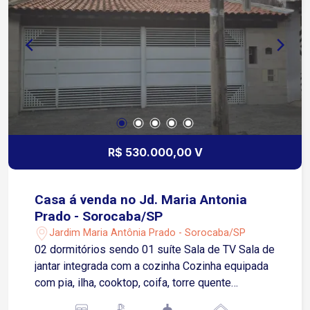
próxima a supermercados, farmácias, escolas,
hospitais, padarias, restaurantes e diversos
comércios e serviços Transporte público nas
proximidades, facilitando o deslocamento para
diferentes regiões da cidade
R$ 530.000,00 V
Casa á venda no Jd. Maria Antonia
Prado - Sorocaba/SP
Jardim Maria Antônia Prado - Sorocaba/SP
02 dormitórios sendo 01 suíte Sala de TV Sala de
jantar integrada com a cozinha Cozinha equipada
com pia, ilha, cooktop, coifa, torre quente
Banheiro social Banheiro da suíte é bem