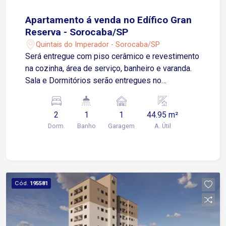
Apartamento á venda no Edífico Gran
Reserva - Sorocaba/SP
Quintais do Imperador - Sorocaba/SP
Será entregue com piso cerâmico e revestimento
na cozinha, área de serviço, banheiro e varanda.
Sala e Dormitórios serão entregues no
contrapiso Apartamento possui 01 Vaga de
Garagem Descoberta e Fixa para um veículo de
2
1
1
44.95 m²
pequeno ou médio porte Condomínio: torre única,
Dorm.
Banho
Garagem
A. Útil
2 elevadores, playground, salão de festas.
Cód.
195581