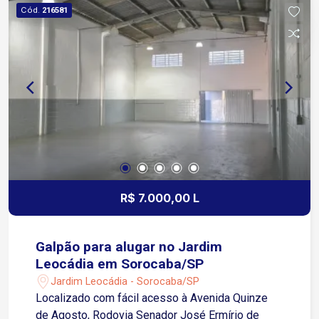
Visibilidade para o seu negócio Ideal para
Cód.
216581
escritórios, clínicas, consultórios, escolas,
coworkings e diversos segmentos comerciais
Localização em região movimentada e de fácil
acesso às principais vias da cidade Agende sua
visita e conheça o espaço ideal para o
crescimento da sua empresa!
R$ 7.000,00 L
Galpão para alugar no Jardim
Leocádia em Sorocaba/SP
Jardim Leocádia - Sorocaba/SP
Localizado com fácil acesso à Avenida Quinze
de Agosto, Rodovia Senador José Ermírio de