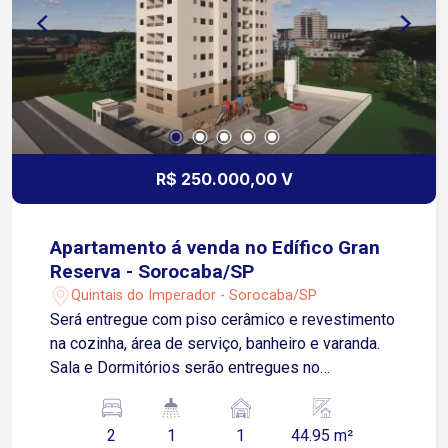
R$ 250.000,00 V
Apartamento á venda no Edífico Gran
Reserva - Sorocaba/SP
Quintais do Imperador - Sorocaba/SP
Será entregue com piso cerâmico e revestimento
na cozinha, área de serviço, banheiro e varanda.
Sala e Dormitórios serão entregues no
contrapiso Apartamento possui 01 Vaga de
Garagem Descoberta e Fixa para um veículo de
2
1
1
44.95 m²
pequeno ou médio porte Condomínio: torre única,