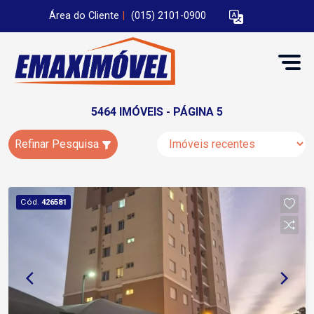
Área do Cliente
|
(015) 2101-0900
5464 IMÓVEIS - PÁGINA 5
Refinar Pesquisa
Cód.
426581