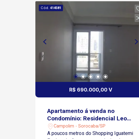
Cód.
414581
R$ 690.000,00 V
Apartamento á venda no
Condomínio: Residencial Leon
D`Oro
Campolim - Sorocaba/SP
A poucos metros do Shopping Iguatemi