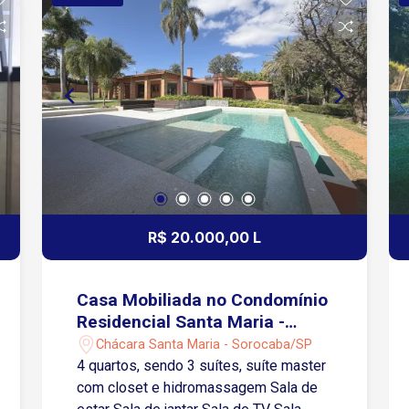
R$ 20.000,00 L
Casa Mobiliada no Condomínio
Residencial Santa Maria -
Sorocaba/SP
Chácara Santa Maria - Sorocaba/SP
4 quartos, sendo 3 suítes, suíte master
com closet e hidromassagem Sala de