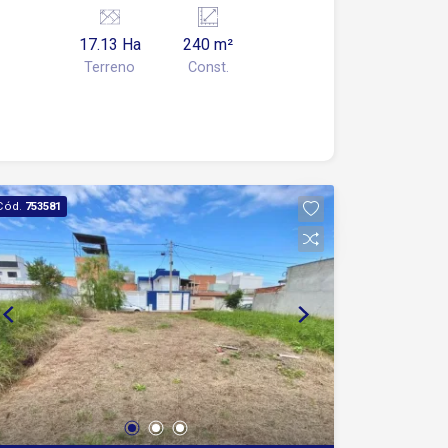
vaca, curral de porco
17.13 Ha
240 m²
Terreno
Const.
Cód.
753581