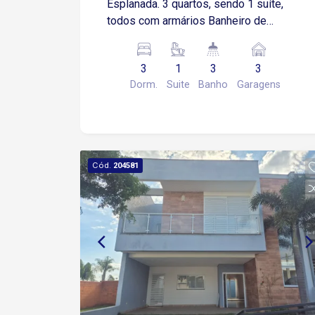
Esplanada. 3 quartos, sendo 1 suíte,
todos com armários Banheiro de
serviço 3 vagas Ampla cozinha Ar
condicionado Área de serviço Armários
3
1
3
3
na cozinha Armários no quarto
Dorm.
Suite
Banho
Garagens
Churrasqueira Varanda Condomínio
completo, com elevador e vaga coberta
Cód.
204581