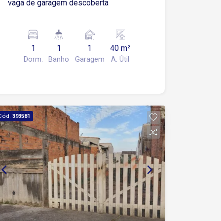
vaga de garagem descoberta
1
1
1
40 m²
Dorm.
Banho
Garagem
A. Útil
Cód.
393581