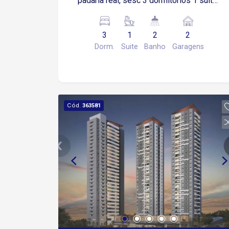
padaria real, sesc 3 dormitórios 1 suíte
2 vagas, 1 coberta Cozinha Lavanderia
Sacada 90,8 metros Sem elevador
3
1
2
2
Dorm.
Suite
Banho
Garagens
Cód.
363581