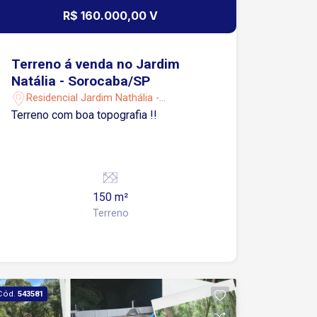
R$ 160.000,00 V
Terreno á venda no Jardim
Natália - Sorocaba/SP
Residencial Jardim Nathália -
Sorocaba/SP
Terreno com boa topografia !!
150 m²
Terreno
Cód.
543581