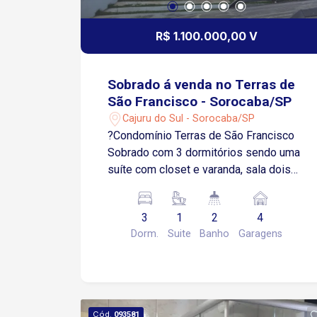
R$ 1.100.000,00 V
Sobrado á venda no Terras de
São Francisco - Sorocaba/SP
Cajuru do Sul - Sorocaba/SP
?Condomínio Terras de São Francisco
Sobrado com 3 dormitórios sendo uma
suíte com closet e varanda, sala dois
ambientes, lavabo, escritório,
cozinha,área de serviço, quintal espaço
3
1
2
4
gourmet com churrasqueira, 4 vagas de
Dorm.
Suite
Banho
Garagens
garagem sendo 2 cobertas, portaria
24h.
Cód.
093581