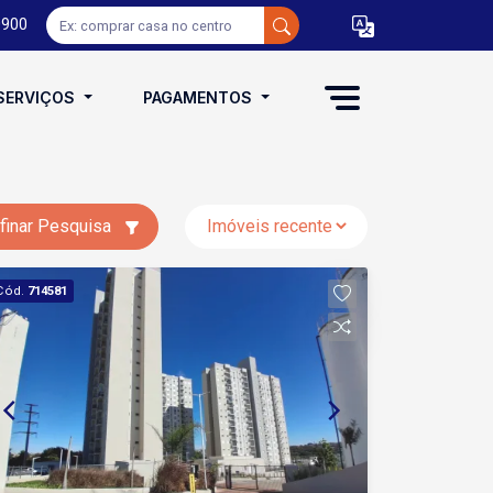
0900
SERVIÇOS
PAGAMENTOS
finar Pesquisa
Cód.
714581