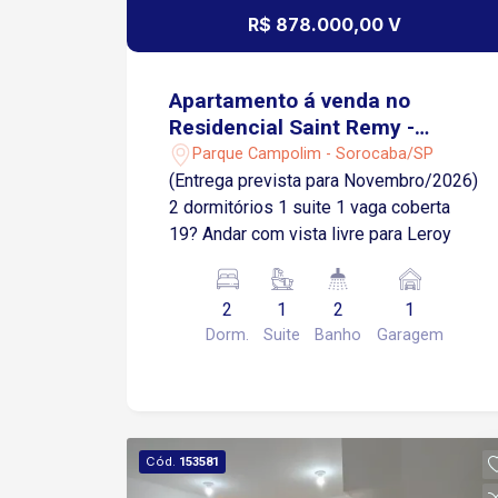
R$ 878.000,00 V
Apartamento á venda no
Residencial Saint Remy -
Sorocaba/SP
Parque Campolim - Sorocaba/SP
(Entrega prevista para Novembro/2026)
2 dormitórios 1 suite 1 vaga coberta
19? Andar com vista livre para Leroy
2
1
2
1
Dorm.
Suite
Banho
Garagem
Cód.
153581