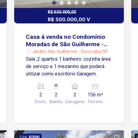
pessoalmente o potencial deste
terreno.
R$ 530.000,00
R$ 500.000,00 V
Casa á venda no Condomínio
Moradas de São Guilherme -
Sorocaba/SP
Jardim São Guilherme - Sorocaba/SP
Sala ,2 quartos 1 banheiro. cozinha área
de serviço e 1 mezanino que poderá
utilizar como escritório Garagem
coberta 2 carros e 1 moto Edícula com
área com churrasqueira , banheiro e 1
2
2
2
156 m²
cômodo parte de cima
Dorm.
Banho
Garagens
Terreno
Cód.
873581