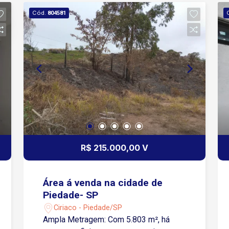
Social 2 Quartos 1 Vaga de Garagem
Cód.
804581
Descoberta Condomínio: Portaria 24
horas MIni Mercado Quadra
Poliesportiva Quadra de Areia
Bicicletário Pet Place Praça de Jogos
Playground Salão de Festas Pista de
Caminhada Agende sua visita!
R$ 215.000,00 V
Área á venda na cidade de
Piedade- SP
Ciriaco - Piedade/SP
Ampla Metragem: Com 5.803 m², há