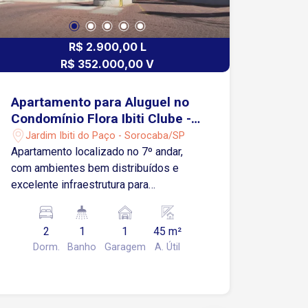
R$ 2.900,00 L
R$ 352.000,00 V
Apartamento para Aluguel no
Condomínio Flora Ibiti Clube -
Sorocaba/SP
Jardim Ibiti do Paço - Sorocaba/SP
Apartamento localizado no 7º andar,
com ambientes bem distribuídos e
excelente infraestrutura para
proporcionar conforto e praticidade.
Valor do aluguel já incluso condomínio e
2
1
1
45 m²
IPTU. O imóvel conta com: Sala de estar
Dorm.
Banho
Garagem
A. Útil
com ar-condicionado; Sacada; Cozinha
planejada com armários e cooktop; Área
de serviço; 2 quartos, sendo 1 com
armário; Banheiro com gabinete e box