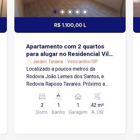
R$ 1.100,00 L
Apartamento com 2 quartos
para alugar no Residencial Vila
dos Bandeirantes em
Jardim Tatiana - Votorantim/SP
Votorantim/SP
Localizado a poucos metros da
Rodovia João Lemes dos Santos, e
Rodovia Raposo Tavares. Próximo a
supermercados, padaria, escolas, e
outros comércios locais. A menos de
2
1
1
42 m²
15 minutos da Faculdade Ufscar, a 10
Dorm.
Banho
Garagem
A. Útil
minutos da Faculdade Anhanguera e
Supermercado Confiança. Sobre o
imóvel: Sala dois ambientes Cozinha
integrada com Área de Serviço Banheiro