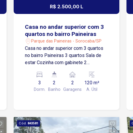
R$ 2.500,00 L
Casa no andar superior com 3
quartos no bairro Paineiras
Parque das Paineiras - Sorocaba/SP
Casa no andar superior com 3 quartos
no bairro Paineiras 3 quartos Sala de
estar Cozinha com gabinete 2
banheiros sociais 1 lavabo Área de
serviço 2 vagas de garagem cobertas
3
2
2
120 m²
Localização Localizada no Parque das
Dorm.
Banho
Garagens
A. Útil
Paineiras, bairro com fácil acesso às
principais regiões de Sorocaba
Aproximadamente 3 minutos da
Avenida Ipanema Cerca de 5 minutos
da Avenida Itavuvu Aproximadamente 8
Cód.
843581
minutos do Shopping Cidade Sorocaba