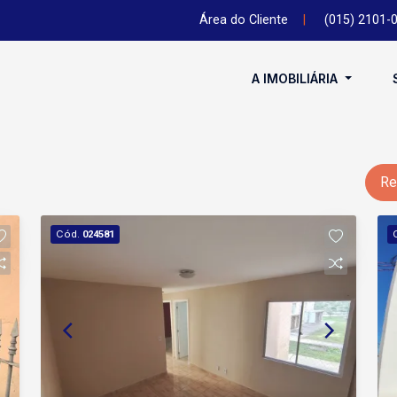
Área do Cliente
|
(015) 2101-
A IMOBILIÁRIA
Re
Cód.
024581