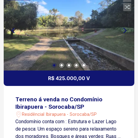
da Rodovia Raposo Tavares Fácil acesso à
Avenida Elias Maluf em cerca de 8 minutos
Aproximadamente 15 minutos do Centro de
Sorocaba Próximo a supermercados, farmácias,
escolas, academias, padarias e diversos
comércios e serviços Transporte público nas
proximidades
R$ 425.000,00 V
Terreno á venda no Condomínio
Ibirapuera - Sorocaba/SP
Residêncial Ibirapuera - Sorocaba/SP
Condomínio conta com : Estrutura e Lazer Lago
de pesca: Um espaço sereno para relaxamento
dos moradores. Bosques e áreas verdes: Ruas e