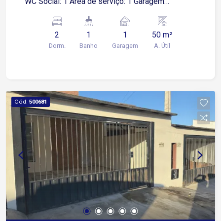
WC Social: 1 Área de serviço: 1 Garagem
Descoberta: 1 vaga Lazer do condomínio ?
Playground ? Salão de festas ? Sauna
2
1
1
50 m²
Dorm.
Banho
Garagem
A. Útil
Cód.
500681