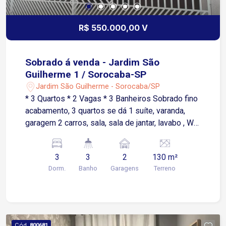
R$ 550.000,00 V
Sobrado á venda - Jardim São
Guilherme 1 / Sorocaba-SP
Jardim São Guilherme - Sorocaba/SP
* 3 Quartos * 2 Vagas * 3 Banheiros Sobrado fino
acabamento, 3 quartos se dá 1 suíte, varanda,
garagem 2 carros, sala, sala de jantar, lavabo , WC
social, cozinha, lavanderia, depósito, escritório,
gourmet, alarme , cerca elétrica, câmera, portão
3
3
2
130 m²
automático.
Dorm.
Banho
Garagens
Terreno
Cód.
800681