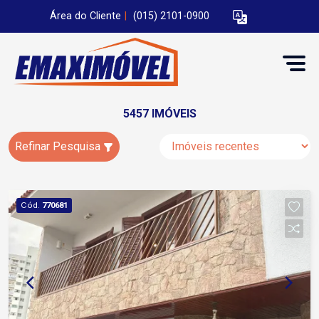
Área do Cliente
|
(015) 2101-0900
5457 IMÓVEIS
Refinar Pesquisa
Cód.
770681