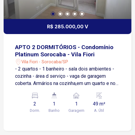
segurança e tranquilidade que você e sua família
merecem. É a oportunidade ideal para quem
busca qualidade de vida em uma região
valorizada de Sorocaba
R$ 285.000,00 V
APTO 2 DORMITÓRIOS - Condomínio
Platinum Sorocaba - Vila Fiori
Vila Fiori - Sorocaba/SP
- 2 quartos - 1 banheiro - sala dois ambientes -
cozinha - área d serviço - vaga de garagem
coberta. Armários na cozinha,em um quarto e no
banheiro,; Box no banheiro; Apartamento possuií:
fechadura eletrônica, iluminação completa, sanca
2
1
1
49 m²
de gesso na sala. Área de lazer no condomínio:
Dorm.
Banho
Garagem
A. Útil
piscina/churrasqueira completa/salão de
festas/mercadinho.