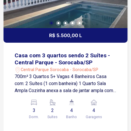
R$ 5.500,00 L
Casa com 3 quartos sendo 2 Suítes -
Central Parque - Sorocaba/SP
Central Parque Sorocaba - Sorocaba/SP
700m² 3 Quartos 5+ Vagas 4 Banheiros Casa
com: 2 Suítes (1 com banheira) 1 Quarto Sala
Ampla Cozinha anexa a sala de jantar ampla com
ilha central Área gourmet com churrasqueira e
balcão Área de serviço Varanda ampla Garagem
3
2
4
4
coberta para 4 carros Piscina 35 mil litros
Dorm.
Suítes
Banho
Garagens
Bosque Portão elétrico Casa estilo de chácara
porém dentro da cidade Localização privilegiada