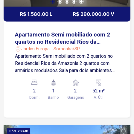
R$ 1.580,00 L
R$ 290.000,00 V
Apartamento Semi mobiliado com 2
quartos no Residencial Rios da
Amazonia
Jardim Europa - Sorocaba/SP
Apartamento Semi mobiliado com 2 quartos no
Residencial Rios da Amazonia 2 quartos com
armários modulados Sala para dois ambientes
com varanda Cozinha com armários integrada à
área de serviços 1 vaga de garagem Localização
2
1
2
52 m²
Localizado no Jardim Europa, bairro com
Dorm.
Banho
Garagens
A. Útil
excelente infraestrutura e fácil acesso às
principais regiões de Sorocaba
Aproximadamente 3 minutos da Avenida Américo
Figueiredo Cerca de 5 minutos da Avenida
General Carneiro Aproximadamente 10 minutos
Cód.
260681