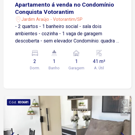
Apartamento á venda no Condomínio
Conquista Votorantim
Jardim Araújo - Votorantim/SP
- 2 quartos - 1 banheiro social - sala dois
ambientes - cozinha - 1 vaga de garagem
descoberta - sem elevador Condomínio: quadra 3
salão de festa pequenos, portaria 24 horas.
2
1
1
41 m²
Dorm.
Banho
Garagem
A. Útil
Cód.
830681