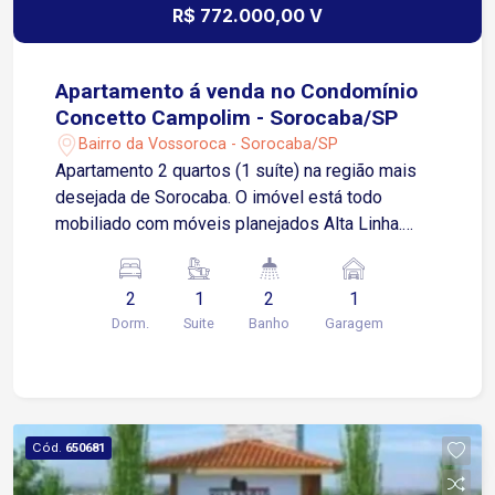
R$ 772.000,00 V
Apartamento á venda no Condomínio
Concetto Campolim - Sorocaba/SP
Bairro da Vossoroca - Sorocaba/SP
Apartamento 2 quartos (1 suíte) na região mais
desejada de Sorocaba. O imóvel está todo
mobiliado com móveis planejados Alta Linha.
Conta com varanda gourmet integrada,
condomínio 24 horas com lazer completo
2
1
2
1
Completamente pronto para morar 71,09 m2 2
Dorm.
Suite
Banho
Garagem
dormitórios sendo 1 suíte 1 vaga de garagem
Portaria 24 horas Ar condicionado Armários na
cozinha Armários no quarto Churrasqueira
Mobiliado Varanda Condomínio completo, com
elevador e vaga coberta
Cód.
650681