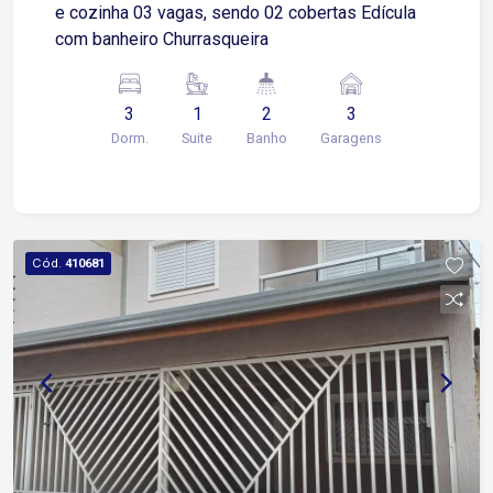
e cozinha 03 vagas, sendo 02 cobertas Edícula
com banheiro Churrasqueira
3
1
2
3
Dorm.
Suite
Banho
Garagens
Cód.
410681