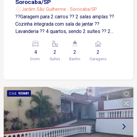
Sorocaba/SP
Jardim São Guilherme - Sorocaba/SP
??Garagem para 2 carros ?? 2 salas amplas ??
Cozinha integrada com sala de jantar ??
Lavanderia ?? 4 quartos, sendo 2 suítes ?? 2
banheiros sociais ?? Churrasqueira ?? Fogão a
lenha ?? Forno de pizza ?? Espaço mobiliado e
4
2
2
2
pronto para receber amigos e família
Dorm.
Suítes
Banho
Garagens
Cód.
920681