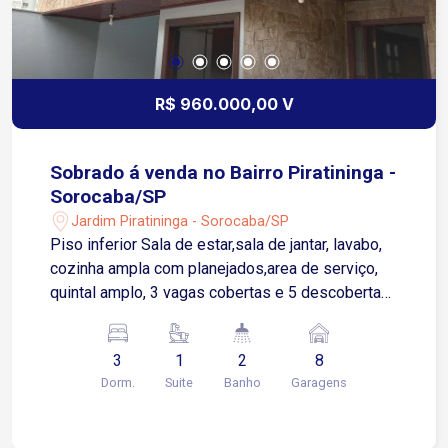
R$ 960.000,00 V
Sobrado á venda no Bairro Piratininga -
Sorocaba/SP
Jardim Piratininga - Sorocaba/SP
Piso inferior Sala de estar,sala de jantar, lavabo,
cozinha ampla com planejados,area de serviço,
quintal amplo, 3 vagas cobertas e 5 descobertas
Piso superior: 3 quartos sendo 1 suíte com
closet, varanda e hidro e wc social
3
1
2
8
Dorm.
Suite
Banho
Garagens