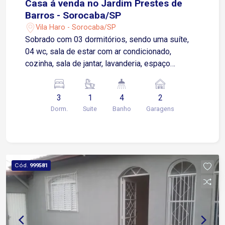
Casa á venda no Jardim Prestes de
Barros - Sorocaba/SP
Vila Haro - Sorocaba/SP
Sobrado com 03 dormitórios, sendo uma suíte,
04 wc, sala de estar com ar condicionado,
cozinha, sala de jantar, lavanderia, espaço
gourmet com 01 wc, 02 vagas de garagem
coberta, portão automático, 01 dormitório com
3
1
4
2
sacada, quarto (suíte) de casal com móveis
Dorm.
Suite
Banho
Garagens
modulados, área construída de 250,00, terreno
5,50 de frente total de (130,87m²).
Cód.
999581