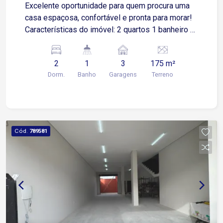
Excelente oportunidade para quem procura uma
casa espaçosa, confortável e pronta para morar!
Características do imóvel: 2 quartos 1 banheiro +
1 lavabo Sala ampla Cozinha 3 vagas de garagem
Terreno de 175 m² 160 m² de área construída
2
1
3
175 m²
Localizada no bairro Piazza di Roma, em
Dorm.
Banho
Garagens
Terreno
Sorocaba, uma região tranquila e com fácil
acesso ao comércio, escolas e principais vias da
cidade.
Cód.
789581