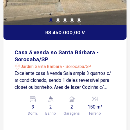
R$ 450.000,00 V
Casa á venda no Santa Bárbara -
Sorocaba/SP
Jardim Santa Bárbara - Sorocaba/SP
Excelente casa à venda Sala ampla 3 quartos c/
ar condicionado, sendo 1 deles reversível para
closet ou banheiro. Área de lazer Cozinha c/
armário 1 banheiro Garagem p/ 2 carros, coberta
c/ portão automatizado Quintal c/ lavanderia,
3
2
2
150 m²
despensa e 1 banheiro.
Dorm.
Banho
Garagens
Terreno