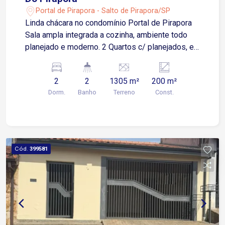
Portal de Pirapora - Salto de Pirapora/SP
Linda chácara no condomínio Portal de Pirapora
Sala ampla integrada a cozinha, ambiente todo
planejado e moderno. 2 Quartos c/ planejados, e
ar condicionado. 2 banheiros. Casa toda
varandada, c/ espaço gourmet, (com armário,
2
2
1305 m²
200 m²
geladeira). 1 banheiro externo. Piscina 4 x 9.
Dorm.
Banho
Terreno
Const.
Venda de porteira fechada. Portaria 24 horas.
Mercado dentro do condomínio ESTUDA
PERMUTA POR APARTAMENTO DE MENOR
VALOR NA ZONAL SUL OU ZONA OESTE!!!
Cód.
399581