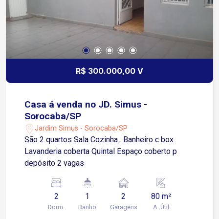
R$ 300.000,00 V
Casa á venda no JD. Simus -
Sorocaba/SP
Jardim Simus - Sorocaba/SP
São 2 quartos Sala Cozinha . Banheiro c box
Lavanderia coberta Quintal Espaço coberto p
depósito 2 vagas
2
1
2
80 m²
Dorm.
Banho
Garagens
A. Útil