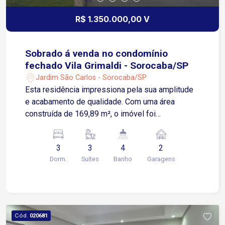
R$ 1.350.000,00 V
Sobrado á venda no condomínio
fechado Vila Grimaldi - Sorocaba/SP
Jardim São Carlos - Sorocaba/SP
Esta residência impressiona pela sua amplitude
e acabamento de qualidade. Com uma área
construída de 169,89 m², o imóvel foi
cuidadosamente projetado para proporcionar
espaços aconchegantes e funcionais para toda a
3
3
4
2
família. A planta conta com 3 suítes espaçosas,
Dorm.
Suítes
Banho
Garagens
sendo a suíte master equipada com um closet,
garantindo privacidade e conforto em cada
ambiente. O interior da casa reflete elegância e
praticidade. A área social é ideal para receber
amigos e familiares em momentos de
Cód.
020681
descontração. Para o seu conforto no dia a dia, a