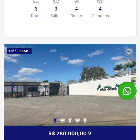
Closet 1 Suíte para Visita com varanda Sala de
3
3
4
4
TV (Cinema) Escritório Sala de estar ampla
Dorm.
Suítes
Banho
Garagens
Cozinha integrada Área gourmand ampla
Despensa integrada a cozinha Lavanderia com
acesso interno e externo Depósito externo
Academia Piscina com 10 metros de extensão
Área fireplay (lareira externa) Garagem para 4
Cód.
969581
vagas Banheiro externo próximo a piscina Lavabo
amplo Casa moderna bem arejada com varandas.
Canteiro verde ao lado dos muros.
R$ 280.000,00 V