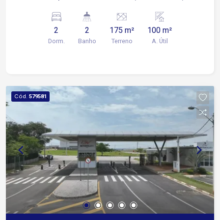
Área de serviço. Um rol de entrada. Piso inferior:
Garagem para dois veículos; Um quarto; Uma
2
2
175 m²
100 m²
salão; Uma cozinha; Um banheiro; Um quintal.
Dorm.
Banho
Terreno
A. Útil
Cód.
579581