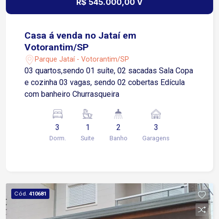
R$ 545.000,00 V
Casa á venda no Jataí em
Votorantim/SP
Parque Jataí - Votorantim/SP
03 quartos,sendo 01 suíte, 02 sacadas Sala Copa
e cozinha 03 vagas, sendo 02 cobertas Edícula
com banheiro Churrasqueira
3
1
2
3
Dorm.
Suite
Banho
Garagens
Cód.
410681