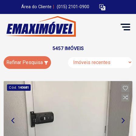
Área do Cliente
|
(015) 2101-0900
5457 IMÓVEIS
Refinar Pesquisa
Cód.
140681