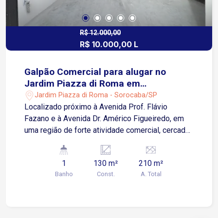
R$ 12.000,00
R$ 10.000,00 L
Galpão Comercial para alugar no
Jardim Piazza di Roma em
Sorocaba/SP
Jardim Piazza di Roma - Sorocaba/SP
Localizado próximo à Avenida Prof. Flávio
Fazano e à Avenida Dr. Américo Figueiredo, em
uma região de forte atividade comercial, cercada
por lojas, supermercados, oficinas, distribuidoras
e diversos estabelecimentos. O imóvel oferece
1
130 m²
210 m²
fácil acesso às principais vias da cidade e
Banho
Const.
A. Total
excelente visibilidade para o seu negócio. Sobre
o imóvel: Galpão comercial com
aproximadamente 130 m² de área útil Porta
automática para acesso ao galpão Copa Banheiro