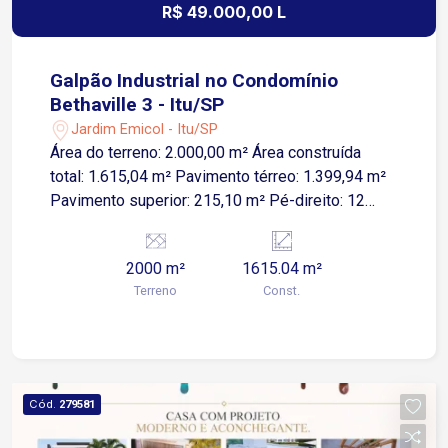
R$ 49.000,00 L
Galpão Industrial no Condomínio
Bethaville 3 - Itu/SP
Jardim Emicol - Itu/SP
Área do terreno: 2.000,00 m² Área construída
total: 1.615,04 m² Pavimento térreo: 1.399,94 m²
Pavimento superior: 215,10 m² Pé-direito: 12
metros Doca e rampa Energia trifásica C60 Poço
artesiano Caixa reserva de água: 45.000 litros
2000 m²
1615.04 m²
Elevador para 4 pessoas O empreendimento
Terreno
Const.
oferece uma estrutura completa para instalação e
operação da sua empresa: Segurança e portaria
24 horas Centro administrativo Centro de
convivência Heliponto exclusivo O imóvel é
adequado para indústrias, centros de distribuição,
Cód.
279581
logística, armazenagem, operações comerciais e
empresas que necessitam de uma estrutura