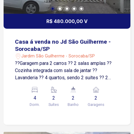
R$ 480.000,00 V
Casa á venda no Jd São Guilherme -
Sorocaba/SP
Jardim São Guilherme - Sorocaba/SP
??Garagem para 2 carros ?? 2 salas amplas ??
Cozinha integrada com sala de jantar ??
Lavanderia ?? 4 quartos, sendo 2 suítes ?? 2
banheiros sociais ?? Churrasqueira ?? Fogão a
lenha ?? Forno de pizza ?? Espaço mobiliado e
4
2
2
2
pronto para receber amigos e família
Dorm.
Suítes
Banho
Garagens