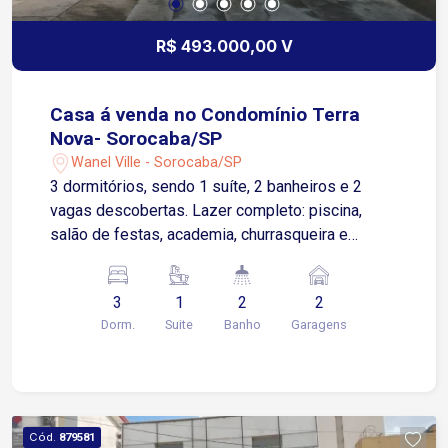
R$ 493.000,00 V
Casa á venda no Condomínio Terra
Nova- Sorocaba/SP
Wanel Ville - Sorocaba/SP
3 dormitórios, sendo 1 suíte, 2 banheiros e 2
vagas descobertas. Lazer completo: piscina,
salão de festas, academia, churrasqueira e
playground. Portaria 24 horas. Imóvel em
excelente localização, conta com comércios
3
1
2
2
locais, postos de gasolina, farmácia e acesso à
Dorm.
Suite
Banho
Garagens
Rodovia Raposo Tavares.
Cód.
879581