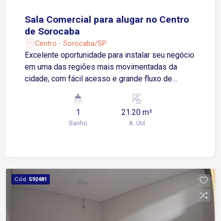
Sala Comercial para alugar no Centro
de Sorocaba
Centro - Sorocaba/SP
Excelente oportunidade para instalar seu negócio
em uma das regiões mais movimentadas da
cidade, com fácil acesso e grande fluxo de
pessoas. Localizada no Centro de Sorocaba, com
fácil acesso à Avenida Dom Aguirre e à Avenida
1
21.20 m²
São Paulo, próxima ao Poupatempo Sorocaba e
Banho
A. Útil
ao Terminal São Paulo. Sobre o imóvel: 1 sala 1
banheiro Excelente iluminação e ventilação
natural Valor do aluguel incluso internet, água, e
limpeza da área comum do prédio Ideal para
escritórios, consultórios, lojas ou diversos tipos
Cód.
592481
de negócios. Agende uma visita e aproveite esta
oportunidade para instalar sua empresa em uma
localização estratégica!