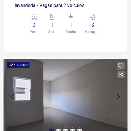
lavanderia - Vagas para 2 veículos
3
1
1
2
Dorm.
Suite
Banho
Garagens
Cód.
013481