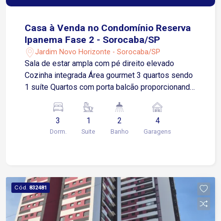
Casa à Venda no Condomínio Reserva
Ipanema Fase 2 - Sorocaba/SP
Jardim Novo Horizonte - Sorocaba/SP
Sala de estar ampla com pé direito elevado
Cozinha integrada Área gourmet 3 quartos sendo
1 suíte Quartos com porta balcão proporcionando
mais ventilação e luminosidade Lavabo Banheiro
social Banheiros com box Instalação preparada
3
1
2
4
para ar-condicionado Piscina privativa
Dorm.
Suite
Banho
Garagens
Jardinagem Área de serviço 4 vagas de garagem,
sendo 2 cobertas Área do terreno: 212,50 m²
Área construída: 150,49 m² Localizado no
Condomínio Reserva Ipanema Fase 2, em uma
região em constante valorização de Sorocaba,
Cód.
832481
com fácil acesso e praticidade para o dia a dia. A
poucos minutos da Avenida Ipanema, próximo a
comércios, supermercados, escolas, farmácias e