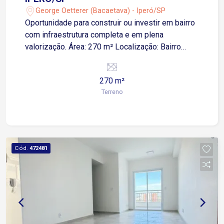
George Oetterer (Bacaetava) - Iperó/SP
Oportunidade para construir ou investir em bairro
com infraestrutura completa e em plena
valorização. Área: 270 m² Localização: Bairro
Bacaetava (Iperó), região tranquila e de fácil
acesso. Diferenciais: Lote plano, asfalto, água,
270 m²
luz e proximidade com comércios locais. Ideal
Terreno
para: Casa própria ou investimento seguro.
Cód.
472481