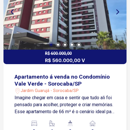
diversos serviços essenciais. Fácil acesso à
Rodovia Presidente Castello Branco, facilitando
deslocamentos para outras regiões da cidade e
cidades vizinhas. O condomínio oferece
segurança 24 horas, portaria controlada e
infraestrutura completa de lazer para toda a
família, com piscinas, churrasqueiras, salão de
festas, lago, quiosques, playground e quadras
R$ 600.000,00
R$ 560.000,00 V
esportivas de futebol, vôlei e areia
Apartamento á venda no Condomínio
Vale Verde - Sorocaba/SP
Jardim Guarujá - Sorocaba/SP
Imagine chegar em casa e sentir que tudo ali foi
pensado para acolher, proteger e criar memórias.
Esse apartamento de 66 m² é o cenário ideal para
uma família que busca conforto, segurança e
qualidade de vida. Um lar feito para viver