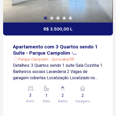
R$ 3.500,00 L
Apartamento com 3 Quartos sendo 1
Suíte - Parque Campolim -
Sorocaba/SP
Parque Campolim - Sorocaba/SP
Detalhes: 3 Quartos sendo 1 suíte Sala Cozinha 1
Banheiros sociais Lavanderia 2 Vagas de
garagem cobertas Localização Localizado no
Parque Campolim, uma das regiões mais
valorizadas de Sorocaba Aproximadamente 5
3
1
2
2
minutos da Avenida 31 de Março Cerca de 3
Dorm.
Suite
Banho
Garagens
minutos da Avenida Antônio Carlos Comitre Em
torno de 5 minutos do Shopping Iguatemi
Esplanada Aproximadamente 8 minutos da