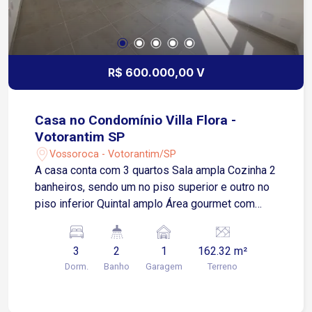
R$ 600.000,00 V
Casa no Condomínio Villa Flora -
Votorantim SP
Vossoroca - Votorantim/SP
A casa conta com 3 quartos Sala ampla Cozinha 2
banheiros, sendo um no piso superior e outro no
piso inferior Quintal amplo Área gourmet com
churrasqueira Pia de apoio na área externa Ducha
externa 1 vaga de garagem Modelo Mariana -
3
2
1
162.32 m²
casa de meio Terreno com 162,32 m² Área
Dorm.
Banho
Garagem
Terreno
construída de 75,30 m² O condomínio oferece
ambiente familiar, ruas arborizadas e planejadas,
proporcionando mais conforto e bem-estar para