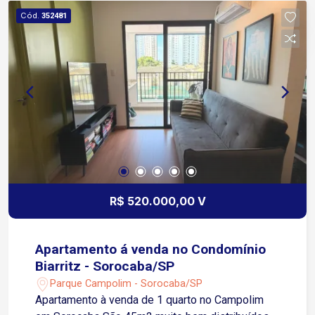
Equipado com ventilador de teto e um armário de
Cód.
352481
duas portas com espelho. Quarto 2: Compartilha
um armário no hall dos quartos com o Quarto 1.
Banheiros: Todos os banheiros dispõem de
armários. Acabamentos e Diferenciais: Piso:
Laminado em todos os ambientes. Iluminação:
Totalmente em LED, proporcionando eficiência
energética e modernidade. Condomínio: Vagas de
Garagem: 2 Vagas Rotativas,tipo gaveta (um
veículo na frente e outro atrás) Inclusões: O valor
do condomínio abrange despesas com água e
gás Acesso: 2 elevadores sociais e 1 de
R$ 520.000,00 V
serviço..
Apartamento á venda no Condomínio
Biarritz - Sorocaba/SP
Parque Campolim - Sorocaba/SP
Apartamento à venda de 1 quarto no Campolim