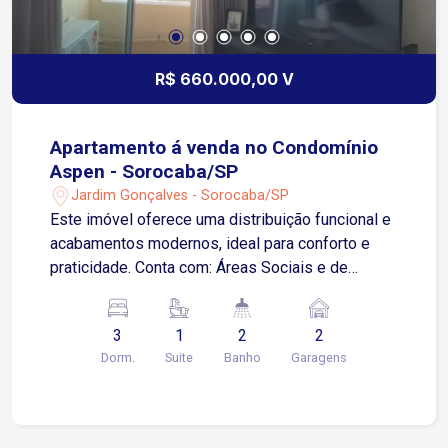
R$ 660.000,00 V
Apartamento á venda no Condomínio
Aspen - Sorocaba/SP
Jardim Gonçalves - Sorocaba/SP
Este imóvel oferece uma distribuição funcional e
acabamentos modernos, ideal para conforto e
praticidade. Conta com: Áreas Sociais e de
Serviço: Salas de Estar e Jantar: Equipadas com
sanca de gesso e ar-condicionado na sala de
3
1
2
2
estar. Inclui um espaço para bar. Cozinha e Área
Dorm.
Suite
Banho
Garagens
de Serviço: Ambas com armários modulados,
otimizando o espaço e a organização. Áreas
Íntimas: Suíte: Possui ventilador de teto e um
armário espaçoso com seis portas. Quarto 1: