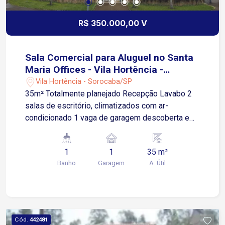
R$ 350.000,00 V
Sala Comercial para Aluguel no Santa
Maria Offices - Vila Hortência -
Sorocaba/SP
Vila Hortência - Sorocaba/SP
35m² Totalmente planejado Recepção Lavabo 2
salas de escritório, climatizados com ar-
condicionado 1 vaga de garagem descoberta e
rotativa Apenas 2 minutos da Avenida São Paulo
e Avenida Dom Aguirre Cerca de 3 minutos da
1
1
35 m²
Avenida Washington Luiz Aproximadamente 5
Banho
Garagem
A. Útil
minutos da Rodovia Raposo Tavares Região com
ampla infraestrutura de comércios, restaurantes,
bancos, farmácias, mercados e diversos O
condomínio Santa Maria Offices oferece estrutura
corporativa moderna e funcional Recepção com
Cód.
442481