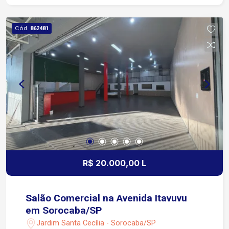
Rodovia Raposo Tavares Próximo a escolas,
supermercados, farmácias, restaurantes e ampla
Cód.
862481
rede de serviços Região nobre, com
infraestrutura completa e fácil acesso às
principais vias da cidade. Condomínio Oferece
Área gourmet Piscina Academia Brinquedoteca
Playground Quadra de areia Quadra poliesportiva
Salão de festas Salão de jogos Estrutura
completa de lazer e segurança para toda a
família.
R$ 20.000,00 L
Salão Comercial na Avenida Itavuvu
em Sorocaba/SP
Jardim Santa Cecília - Sorocaba/SP