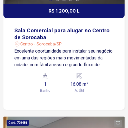
R$ 1.200,00 L
Sala Comercial para alugar no Centro
de Sorocaba
Centro - Sorocaba/SP
Excelente oportunidade para instalar seu negócio
em uma das regiões mais movimentadas da
cidade, com fácil acesso e grande fluxo de
pessoas. Localizada no Centro de Sorocaba, com
fácil acesso à Avenida Dom Aguirre e à Avenida
1
16.08 m²
São Paulo, próxima ao Poupatempo Sorocaba e
Banho
A. Útil
ao Terminal São Paulo. Sobre o imóvel: 1 sala 1
banheiro Excelente iluminação e ventilação
natural Valor do aluguel incluso internet, água, e
limpeza da área comum do prédio Ideal para
escritórios, consultórios, lojas ou diversos tipos
Cód.
703481
de negócios. Agende uma visita e aproveite esta