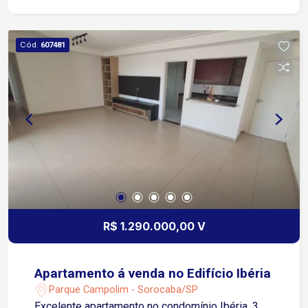
incluindo armários, gabinete de pia, coifa e
cooktop, integrada a uma área de serviço com
lavanderia e armários. O imóvel dispõe ainda de
Cód.
607481
banheiro social, lavabo e 2 vagas de garagem
cobertas.
R$ 1.290.000,00 V
Apartamento á venda no Edifício Ibéria
Parque Campolim - Sorocaba/SP
Excelente apartamento no condomínio Ibéria, 3