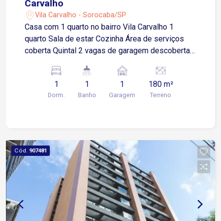
Carvalho
Vila Carvalho - Sorocaba/SP
Casa com 1 quarto no bairro Vila Carvalho 1
quarto Sala de estar Cozinha Área de serviços
coberta Quintal 2 vagas de garagem descobertas
Imóvel funcional, ideal para quem busca
praticidade, conforto e boa área externa para o
1
1
1
180 m²
dia a dia Localização Localizada na Vila Carvalho,
Dorm.
Banho
Garagem
Terreno
bairro tradicional e bem estruturado de Sorocaba
Aproximadamente 3 minutos da Avenida Ipanema
Cerca de 5 minutos da Avenida Itavuvu
Aproximadamente 8 minutos do Shopping Cidade
Sorocaba Fácil acesso à Avenida Dom Aguirre
Cód.
907481
em cerca de 10 minutos Aproximadamente 12
minutos do Centro de Sorocaba Região próxima a
supermercados, farmácias, escolas, padarias,
bancos e diversos comércios Transporte público
nas proximidades