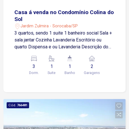
Casa á venda no Condomínio Colina do
Sol
Jardim Zulmira - Sorocaba/SP
3 quartos, sendo 1 suite 1 banheiro social Sala +
sala jantar Cozinha Lavanderia Escritório ou
quarto Dispensa e ou Lavanderia Descrição do
condomínio: Area Gourmet com churrasqueira e
forno de pizza Piscina adulto e infantil Sauna
3
1
1
2
Quadra esportiva Campo futebol Portaria 24
Dorm.
Suite
Banho
Garagens
horas
Cód.
766481