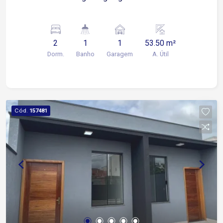
2
1
1
53.50 m²
Dorm.
Banho
Garagem
A. Útil
Cód.
157481