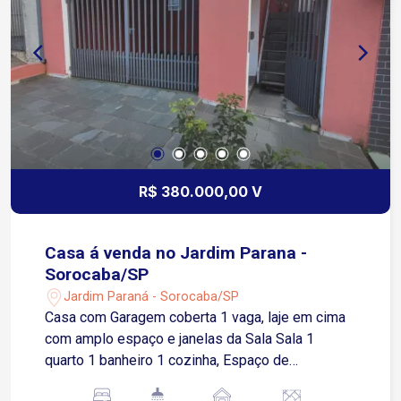
principais vias da cidade, facilitando o
deslocamento de clientes e colaboradores Uma
excelente oportunidade para instalar seu negócio
em uma região valorizada, com infraestrutura
empresarial completa e localização privilegiada
em Sorocaba
R$ 380.000,00 V
Casa á venda no Jardim Parana -
Sorocaba/SP
Jardim Paraná - Sorocaba/SP
Casa com Garagem coberta 1 vaga, laje em cima
com amplo espaço e janelas da Sala Sala 1
quarto 1 banheiro 1 cozinha, Espaço de
lavanderia Segue pra edicula 1 banheiro 1