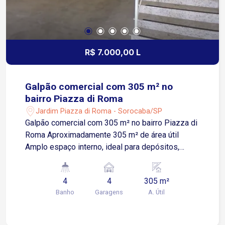
R$ 7.000,00 L
Galpão comercial com 305 m² no
bairro Piazza di Roma
Jardim Piazza di Roma - Sorocaba/SP
Galpão comercial com 305 m² no bairro Piazza di
Roma Aproximadamente 305 m² de área útil
Amplo espaço interno, ideal para depósitos,
centros de distribuição, indústrias leves, lojas ou
diversos segmentos comerciais Mezanino com
4
4
305 m²
aproveitamento de área 2 banheiros no
Banho
Garagens
A. Útil
pavimento térreo 2 banheiros no mezanino 4
vagas de garagem descobertas Sala que pode
ser utilizada como escritório, administração ou