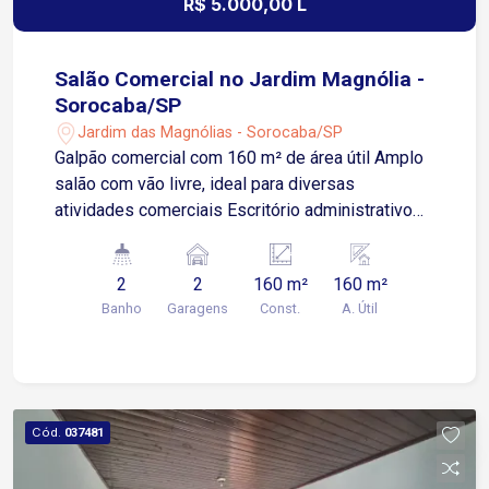
R$ 5.000,00 L
Salão Comercial no Jardim Magnólia -
Sorocaba/SP
Jardim das Magnólias - Sorocaba/SP
Galpão comercial com 160 m² de área útil Amplo
salão com vão livre, ideal para diversas
atividades comerciais Escritório administrativo
privativo na parte frontal 1 banheiro social no
salão Depósito de apoio 2 portas de rolo
2
2
160 m²
160 m²
metálicas de grande porte, facilitando carga e
Banho
Garagens
Const.
A. Útil
descarga Recuo frontal com 2 vagas de
estacionamento exclusivas Área de apoio 3
cômodos nos fundos Cozinha Lavanderia Quintal
Depósito lateral com lavabo Localizado em via
paralela à Avenida General Carneiro Região
Cód.
037481
estratégica, segura e consolidada
comercialmente Fácil acesso às principais