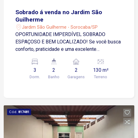
Sobrado á venda no Jardim São
Guilherme
Jardim São Guilherme - Sorocaba/SP
OPORTUNIDADE IMPERDÍVEL SOBRADO
ESPAÇOSO E BEM LOCALIZADO! Se você busca
conforto, praticidade e uma excelente
localização, este imóvel é perfeito para você!
Localização privilegiada Situado próximo à
3
2
2
130 m²
avenida principal, em área urbana com fácil
Dorm.
Banho
Garagens
Terreno
acesso a comércios locais, transporte público e
diversos serviços essenciais. Tudo o que você
precisa ao seu alcance! Sobre o imóvel Este belo
sobrado de dois andares está localizado em uma
rua residencial tranquila, ideal para quem valoriza
Cód.
817481
qualidade de vida e segurança. Primeiro piso:
Sala ampla e aconchegante Copa/cozinha
funcional Banheiro social Área livre perfeita para
churrasqueira e momentos de lazer Vaga para até