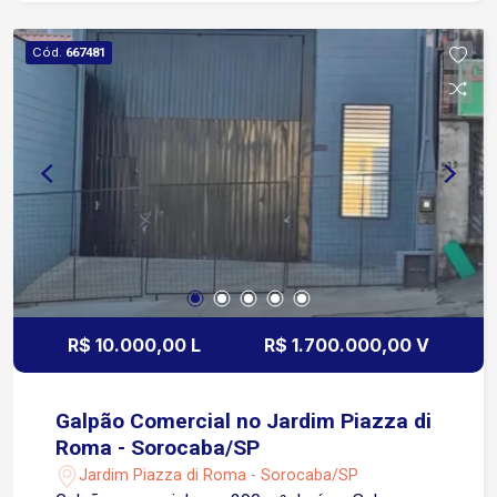
cozinha de apoio Imóvel versátil, com ótima
estrutura para empresas que buscam
Cód.
667481
funcionalidade e praticidade Sobre a localização
Localizado no Jardim Piazza di Roma, região em
constante crescimento e valorização
Aproximadamente 3 minutos da Avenida Américo
Figueiredo Cerca de 8 minutos da Avenida
General Carneiro Aproximadamente 10 minutos
da Rodovia Raposo Tavares Fácil acesso à
Avenida Elias Maluf e aos principais corredores
viários da zona oeste Cerca de 15 minutos do
Centro de Sorocaba Região com boa circulação
de veículos e fácil acesso para carga, descarga e
R$ 10.000,00 L
R$ 1.700.000,00 V
logística Próximo a supermercados, postos de
combustíveis, comércios e serviços essenciais
Galpão Comercial no Jardim Piazza di
Roma - Sorocaba/SP
Jardim Piazza di Roma - Sorocaba/SP