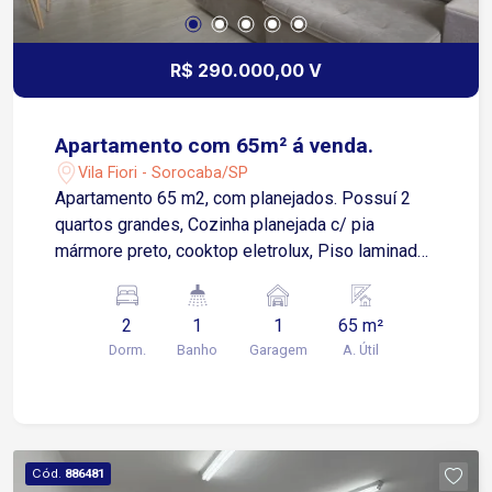
R$ 290.000,00 V
Apartamento com 65m² á venda.
Vila Fiori - Sorocaba/SP
Apartamento 65 m2, com planejados. Possuí 2
quartos grandes, Cozinha planejada c/ pia
mármore preto, cooktop eletrolux, Piso laminado.
Ao lado do mercado distrital prox. centro, av.
Itavuvu/Ipanema Rua tranquila
2
1
1
65 m²
Dorm.
Banho
Garagem
A. Útil
Cód.
886481