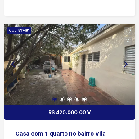
acesso às principais regiões da cidade
Aproximadamente 3 minutos da Avenida General
Carneiro Cerca de 5 minutos da Avenida
Washington Luiz Aproximadamente 7 minutos da
Cód.
517481
Rodovia Raposo Tavares Fácil acesso ao Centro
de Sorocaba em cerca de 10 minutos Região
próxima a supermercados, farmácias, escolas,
padarias, bancos e diversos comércios
Transporte público nas proximidades
R$ 420.000,00 V
Casa com 1 quarto no bairro Vila