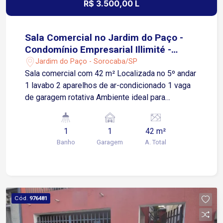
R$ 3.500,00 L
Rodovia Raposo Tavares; 10 minutos do
Shopping Cianê; Próximo a bancos, cartórios,
restaurantes, farmácias, estacionamentos e
Sala Comercial no Jardim do Paço -
órgãos públicos. Entre em contato para mais
Condomínio Empresarial Illimité -
informações e agende uma visita.
Sorocaba/SP
Jardim do Paço - Sorocaba/SP
Sala comercial com 42 m² Localizada no 5º andar
1 lavabo 2 aparelhos de ar-condicionado 1 vaga
de garagem rotativa Ambiente ideal para
escritórios, consultórios, empresas de prestação
de serviços e profissionais liberais Condomínio
1
1
42 m²
com: Recepção Ambiente empresarial moderno
Banho
Garagem
A. Total
Controle de acesso Localizada na Avenida Carlos
Reinaldo Mendes, uma das principais avenidas
corporativas de Sorocaba Apenas 3 minutos da
Avenida Três de Março A 6 minutos da Avenida
São Paulo A 7 minutos da Avenida Dom Aguirre
Cód.
976481
Região estratégica, próxima a órgãos públicos,
empresas, comércios e serviços Fácil acesso às