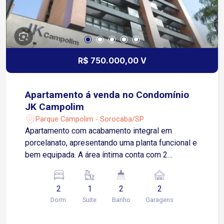
R$ 750.000,00 V
Apartamento á venda no Condomínio
JK Campolim
Parque Campolim - Sorocaba/SP
Apartamento com acabamento integral em
porcelanato, apresentando uma planta funcional e
bem equipada. A área íntima conta com 2
dormitórios, sendo 1 suíte, ambos com armários
planejados, painel de TV e espelhos. A zona
2
1
2
2
social é composta por uma sala ampla para 2
Dorm.
Suite
Banho
Garagens
ambientes (estar, jantar e TV), equipada com
luminárias e sacada. A cozinha é completa,